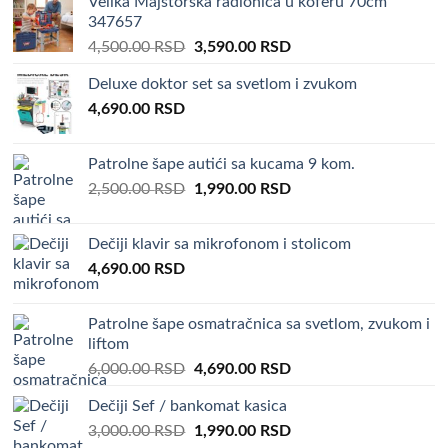
Velika Majstorska radionica u koferu 70cm
347657
Elektricna njihalica za bebe
Original
Current
4,500.00
RSD
3,590.00
RSD
price
price
Deluxe doktor set sa svetlom i zvukom
Elektricna njihalica za bebu
omogućavaju nekoliko različitih
was:
is:
4,690.00
RSD
4,500.00 RSD.
3,590.00 RSD.
funkcija koje obogaćuju ovaj proizvod i pružaju Vašim
mališanima dodatnu zabavu i udobnost.
Patrolne šape autići sa kucama 9 kom.
Njihalice za decu
Original
Current
2,500.00
RSD
1,990.00
RSD
price
price
Njihalice za decu su proizvod koji Vaše dete neće ostaviti
was:
is:
Dečiji klavir sa mikrofonom i stolicom
ravnodušnim, a Vama će pružiti tako neophodne momente
2,500.00 RSD.
1,990.00 RSD.
4,690.00
RSD
predaha.
Njihalica za decu
Patrolne šape osmatračnica sa svetlom, zvukom i
liftom
Njihalica za decu
često ima vibracioni i muzički režim rada,
Original
Current
6,000.00
RSD
4,690.00
RSD
price
price
koji omogućavaju da se dete relaksira i umiri slušajući
Dečiji Sef / bankomat kasica
was:
is:
opuštajuću muziku.
Original
Current
3,000.00
RSD
6,000.00 RSD.
1,990.00
RSD
4,690.00 RSD.