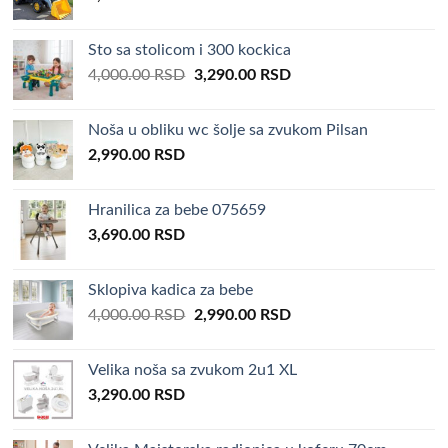
Njihalica za bebu kupujemprodajem
Sto sa stolicom i 300 kockica
Original
Current
4,000.00
RSD
3,290.00
RSD
Babypro opremu možete pronaći oglašenu i na drugim
price
price
portalima. Tako možete pogledati i naš asortiman njihalica
was:
is:
Noša u obliku wc šolje sa zvukom Pilsan
za bebu na sajtu kupujem prodajem. Njihalice za bebe
4,000.00 RSD.
3,290.00 RSD.
2,990.00
RSD
kupujemprodajem.
Aksa njihalica
Hranilica za bebe 075659
3,690.00
RSD
Aksa njihalica je još jedan od Babypro modela koji pružaju
udobnost i bezbednost Vašim mališanima. Pogledajte
aksa
Sklopiva kadica za bebe
njihalica model
ovde.
Original
Current
4,000.00
RSD
2,990.00
RSD
price
price
Aksa njihalice
was:
is:
Velika noša sa zvukom 2u1 XL
4,000.00 RSD.
2,990.00 RSD.
Aksa njihalice su još jedan od Babypro modela koji pružaju
3,290.00
RSD
udobnost i bezbednost Vašim mališanima. Pogledajte aksa
njihalice model ovde.