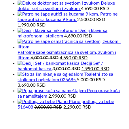
price
price
Deluxe
was:
is:
doktor set sa svetlom i zvukom
4,690.00
RSD
4,500.00 RSD.
3,590.00 RSD.
Patrolne
šape autići sa kucama 9 kom.
2,500.00
RSD
Original
Current
1,990.00
RSD
price
price
Dečiji klavir sa
was:
is:
mikrofonom i stolicom
4,690.00
RSD
2,500.00 RSD.
1,990.00 RSD.
Patrolne šape osmatračnica sa svetlom, zvukom i
Original
Current
liftom
6,000.00
RSD
4,690.00
RSD
price
price
Dečiji Sef /
was:
Original
is:
Current
bankomat kasica
3,000.00
RSD
1,990.00
RSD
6,000.00 RSD.
price
4,690.00 RSD.
price
Toaletni sto sa
was:
is:
stolicom i ogledalom 025685
5,000.00
RSD
Original
Current
3,000.00 RSD.
1,990.00
3,690.00
RSD
price
price
Pepa prase kuća
was:
is:
sa nameštajem
2,990.00
RSD
5,000.00 RSD.
3,690.00 RSD.
Piano podloga za bebe
Original
Current
516408
3,000.00
RSD
2,290.00
RSD
price
price
was:
is:
3,000.00 RSD.
2,290.00 RSD.