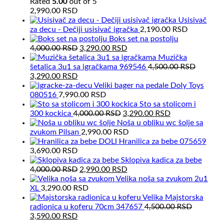
Rated
5.00
out of 5
2,990.00
RSD
Usisivač
za decu - Dečiji usisivač igračka
2,190.00
RSD
Boks set na postolju
Original
Current
4,000.00
RSD
3,290.00
RSD
price
price
Muzička
was:
is:
šetalica 3u1 sa igračkama 969546
4,500.00
RSD
Original
Current
4,000.00 RSD.
3,290.00 RSD.
3,290.00
RSD
price
price
Veliki bager na pedale Doly Toys
was:
is:
080516
7,990.00
RSD
4,500.00 RSD.
3,290.00 RSD.
Sto sa stolicom i
Original
Current
300 kockica
4,000.00
RSD
3,290.00
RSD
price
price
Noša u obliku wc šolje sa
was:
is:
zvukom Pilsan
2,990.00
RSD
4,000.00 RSD.
3,290.00 RSD.
Hranilica za bebe 075659
3,690.00
RSD
Sklopiva kadica za bebe
Original
Current
4,000.00
RSD
2,990.00
RSD
price
price
Velika noša sa zvukom 2u1
was:
is:
XL
3,290.00
RSD
4,000.00 RSD.
2,990.00 RSD.
Velika Majstorska
radionica u koferu 70cm 347657
4,500.00
RSD
Original
Current
3,590.00
RSD