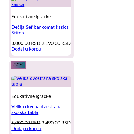
Edukativne igračke
Dečija Sef bankomat kasica
Stitch
Original
Current
3,000.00
RSD
2,190.00
RSD
price
price
Dodaj u korpu
was:
is:
3,000.00 RSD.
2,190.00 RSD.
-30%
Edukativne igračke
Velika drvena dvostrana
školska tabla
Original
Current
5,000.00
RSD
3,490.00
RSD
price
price
Dodaj u korpu