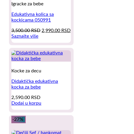
may
Igracke za bebe
be
chosen
Edukativna kolica sa
on
kockicama 050991
the
product
Original
Current
3,500.00
RSD
2,990.00
RSD
page
price
price
Saznajte više
was:
is:
3,500.00 RSD.
2,990.00 RSD.
Kocke za decu
Didaktička edukativna
kocka za bebe
2,590.00
RSD
Dodaj u korpu
-27%