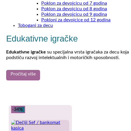
Poklon za devojcicu od 7 godina
Poklon za devojcicu od 8 godina
Poklon za devojcicu od 9 godina
Pokloni za devojcice od 12 godina
Tobogani za decu
Edukativne igračke
Edukativne igračke
su specijalna vrsta igračaka za decu koja
podstiču razvoj intelektualnih i motoričkih sposobnosti.
Poznato je da se kod mladje dece, naročito do 5 godina,
Pročitaj više
formira veliki broj sinapsi u mozgu. Formirane sinapse su
presudne za razvoj dečijeg intelekta.
Edukativne igračke direktno podstiču ovaj proces formiranja
sinapsi, pa je izuzetno važno mališane ohrabrivati da umesto
mobilnih telefona i crtanih filmova, što više vremena provode
-34%
u igri.
Društvene igre, didaktičke i interaktivne igračke, kockice,
bockalice i kreativni setovi, podstiču razvoj fine motorike –