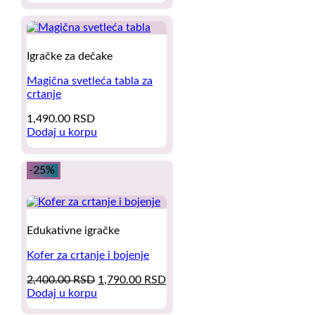
was:
is:
5,000.00 RSD.
3,490.00 RSD.
Igračke za dečake
Magična svetleća tabla za
crtanje
1,490.00
RSD
Dodaj u korpu
-25%
Edukativne igračke
Kofer za crtanje i bojenje
Original
Current
2,400.00
RSD
1,790.00
RSD
price
price
Dodaj u korpu
was:
is: