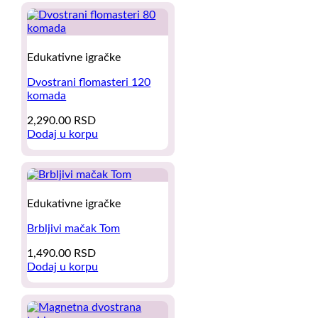
product
5,000.00 RSD.
3,990.00 RSD.
has
multiple
variants.
The
Edukativne igračke
options
may
Dvostrani flomasteri 120
be
komada
chosen
2,290.00
RSD
on
Dodaj u korpu
the
product
page
Edukativne igračke
Brbljivi mačak Tom
1,490.00
RSD
Dodaj u korpu