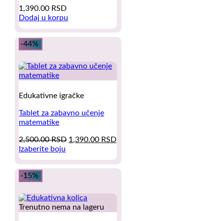
1,390.00
RSD
be
Dodaj u korpu
chosen
on
the
-44%
product
page
Edukativne igračke
Tablet za zabavno učenje
matematike
Original
Current
2,500.00
RSD
1,390.00
RSD
price
price
Izaberite boju
This
was:
is:
product
2,500.00 RSD.
1,390.00 RSD.
-15%
has
multiple
variants.
The
Trenutno nema na lageru
options