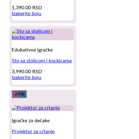
chosen
1,390.00
RSD
on
Izaberite boju
the
This
product
product
page
has
multiple
variants.
The
Edukativne igračke
options
may
Sto sa stolicom i kockicama
be
3,990.00
RSD
chosen
Izaberite boju
on
This
the
product
product
-24%
has
page
multiple
variants.
The
options
Igračke za dečake
may
be
Projektor za crtanje
chosen