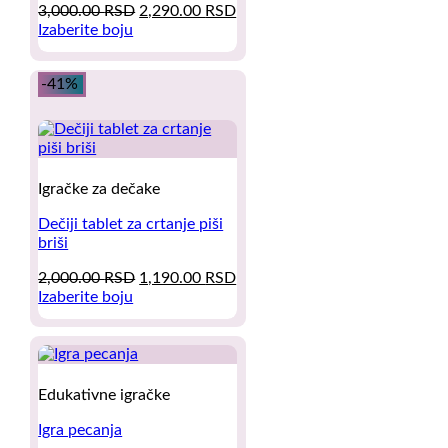
on
Original
Current
3,000.00
RSD
2,290.00
RSD
the
price
price
Izaberite boju
product
This
was:
is:
page
product
3,000.00 RSD.
2,290.00 RSD.
-41%
has
multiple
variants.
The
options
may
Igračke za dečake
be
chosen
Dečiji tablet za crtanje piši
on
briši
the
product
Original
Current
2,000.00
RSD
1,190.00
RSD
page
price
price
Izaberite boju
This
was:
is:
product
2,000.00 RSD.
1,190.00 RSD.
has
multiple
variants.
Edukativne igračke
The
options
Igra pecanja
may