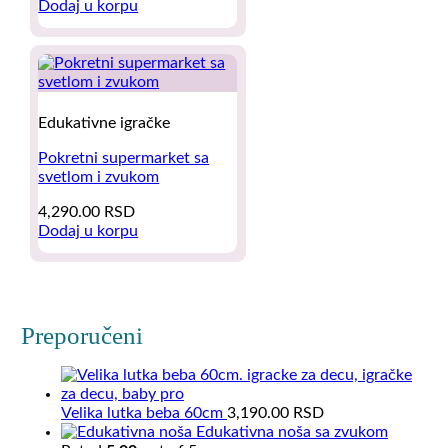
price
price
Dodaj u korpu
was:
is:
2,500.00 RSD.
1,590.00 RSD.
Edukativne igračke
Pokretni supermarket sa
svetlom i zvukom
4,290.00
RSD
Dodaj u korpu
Preporučeni
Velika lutka beba 60cm
3,190.00
RSD
Edukativna noša sa zvukom