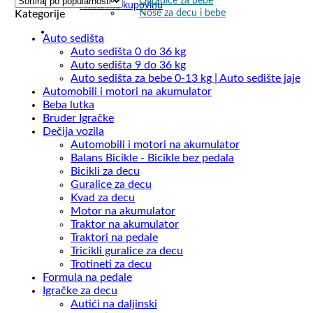
Ogradice za bebe
popularity
Nastavite kupovinu
Noše za decu i bebe
Kategorije
Auto sedišta
Auto sedišta 0 do 36 kg
Auto sedišta 9 do 36 kg
Auto sedišta za bebe 0-13 kg | Auto sedište jaje
Automobili i motori na akumulator
Beba lutka
Bruder Igračke
Dečija vozila
Automobili i motori na akumulator
Balans Bicikle - Bicikle bez pedala
Bicikli za decu
Guralice za decu
Kvad za decu
Motor na akumulator
Traktor na akumulator
Traktori na pedale
Tricikli guralice za decu
Trotineti za decu
Formula na pedale
Igračke za decu
Autići na daljinski