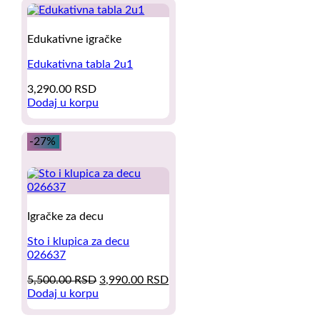
Edukativne igračke
Edukativna tabla 2u1
3,290.00
RSD
Dodaj u korpu
-27%
Igračke za decu
Sto i klupica za decu
026637
Original
Current
5,500.00
RSD
3,990.00
RSD
price
price
Dodaj u korpu
was:
is:
5,500.00 RSD.
3,990.00 RSD.