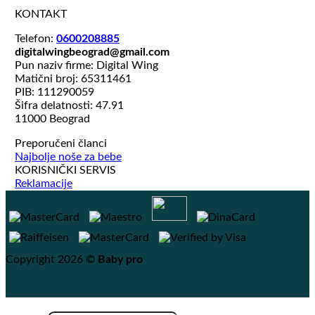
KONTAKT
Telefon:
0600208885
digitalwingbeograd@gmail.com
Pun naziv firme: Digital Wing
Matični broj: 65311461
PIB: 111290059
Šifra delatnosti: 47.91
11000 Beograd
Preporučeni članci
Najbolje noše za bebe
KORISNIČKI SERVIS
Reklamacije
Copyright 2026 ©
Baby pro