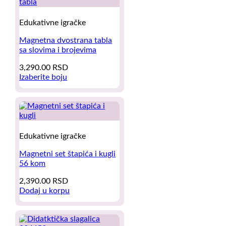
Edukativne igračke
Magnetna dvostrana tabla
sa slovima i brojevima
3,290.00
RSD
Izaberite boju
This
product
has
multiple
variants.
The
Edukativne igračke
options
may
Magnetni set štapića i kugli
be
56 kom
chosen
2,390.00
RSD
on
Dodaj u korpu
the
product
page