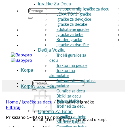
Igračke Za Decu
Najpopularnije igračke za decu
Skip
Search
LENA TOYS Igračke
to
for:
Igračke za devojčice
content
Igračke za dečake
Edukativne igračke
🎁 Besp
Igracke za bebe
Bruder Igračke
Igračke za dvorište
🎁 Besp
Dečija Vozila
Tricikli guralice za
decu
Traktori na pedale
Korpa
Traktori na
akumulator
Automobili i motori na
Search
Korpa /
0.00
RSD
akumulator
for:
Guralice za decu
Bicikli za decu
Balans bicikle
Home
/
Igračke za decu
/
Edukativne igračke
Trotineti za decu
Filtriraj
Oprema Za Bebe
Hranilica za bebe
Sorted
Prikazano 1–40 od 137 proizvoda
Trenutno nemate ni jedan proizvod u korpi.
Muzičke ljuljaške
by