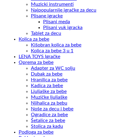
Muzicki instrumenti
Najpopularnije igračke za decu
Plisane igracke
Plisani meda
Plisani vuk igracka
Tablet za decu
Kolica za bebe
Kišobran kolica za bebe
Kolica za bebe 3 u 1
LENA TOYS Igračke
Oprema za bebe
Adapter za WC solju
Dubak za bebe
Hranilica za bebe
Kadica za bebe
Ljuljaške za bebe
Muzičke ljuljaške
Njihalica za bebu
Noše za decu i bebe
Ogradice za bebe
Šetalice za bebe
Stolica za kadu
Podloga za bebe