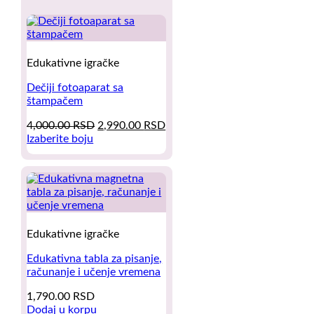
Edukativne igračke
Dečiji fotoaparat sa
štampačem
Original
Current
4,000.00
RSD
2,990.00
RSD
price
price
Izaberite boju
This
was:
is:
product
4,000.00 RSD.
2,990.00 RSD.
has
multiple
variants.
The
options
Edukativne igračke
may
be
Edukativna tabla za pisanje,
chosen
računanje i učenje vremena
on
1,790.00
RSD
the
Dodaj u korpu
product