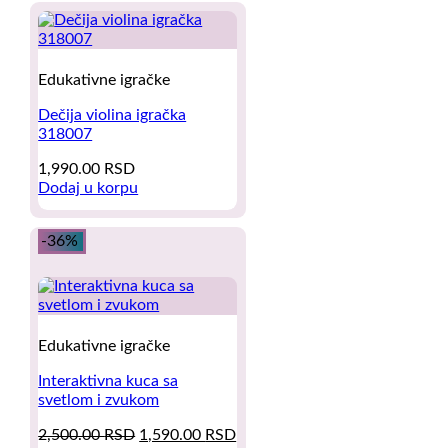
Edukativne igračke
Dečija violina igračka
318007
1,990.00
RSD
Dodaj u korpu
-36%
Edukativne igračke
Interaktivna kuca sa
svetlom i zvukom
Original
Current
2,500.00
RSD
1,590.00
RSD