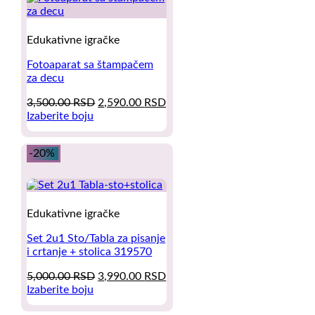
Edukativne igračke
Fotoaparat sa štampačem
za decu
Original
Current
3,500.00
RSD
2,590.00
RSD
price
price
Izaberite boju
This
was:
is:
product
3,500.00 RSD.
2,590.00 RSD.
-20%
has
multiple
variants.
The
options
Edukativne igračke
may
be
Set 2u1 Sto/Tabla za pisanje
chosen
i crtanje + stolica 319570
on
the
Original
Current
5,000.00
RSD
3,990.00
RSD
product
price
price
Izaberite boju
page
This
was:
is: