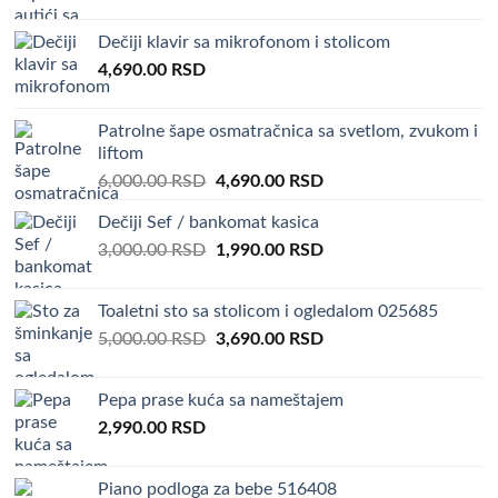
price
price
was:
is:
Dečiji klavir sa mikrofonom i stolicom
2,500.00 RSD.
1,990.00 RSD.
4,690.00
RSD
Patrolne šape osmatračnica sa svetlom, zvukom i
liftom
Original
Current
6,000.00
RSD
4,690.00
RSD
price
price
Dečiji Sef / bankomat kasica
was:
is:
Original
Current
3,000.00
RSD
6,000.00 RSD.
1,990.00
RSD
4,690.00 RSD.
price
price
was:
is:
Toaletni sto sa stolicom i ogledalom 025685
3,000.00 RSD.
1,990.00 RSD.
Original
Current
5,000.00
RSD
3,690.00
RSD
price
price
was:
is:
Pepa prase kuća sa nameštajem
5,000.00 RSD.
3,690.00 RSD.
2,990.00
RSD
Piano podloga za bebe 516408