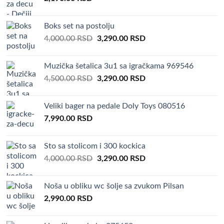
Boks set na postolju
Original
Current
4,000.00
RSD
3,290.00
RSD
price
price
was:
is:
Muzička šetalica 3u1 sa igračkama 969546
4,000.00 RSD.
3,290.00 RSD.
Original
Current
4,500.00
RSD
3,290.00
RSD
price
price
was:
is:
Veliki bager na pedale Doly Toys 080516
4,500.00 RSD.
3,290.00 RSD.
7,990.00
RSD
Sto sa stolicom i 300 kockica
Original
Current
4,000.00
RSD
3,290.00
RSD
price
price
was:
is:
Noša u obliku wc šolje sa zvukom Pilsan
4,000.00 RSD.
3,290.00 RSD.
2,990.00
RSD