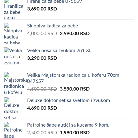
Hranilica za bebe 075659
3,690.00
RSD
Sklopiva kadica za bebe
Original
Current
4,000.00
RSD
2,990.00
RSD
price
price
was:
is:
Velika noša sa zvukom 2u1 XL
4,000.00 RSD.
2,990.00 RSD.
3,290.00
RSD
Velika Majstorska radionica u koferu 70cm
347657
Original
Current
4,500.00
RSD
3,590.00
RSD
price
price
Deluxe doktor set sa svetlom i zvukom
was:
is:
4,690.00
RSD
4,500.00 RSD.
3,590.00 RSD.
Patrolne šape autići sa kucama 9 kom.
Original
Current
2,500.00
RSD
1,990.00
RSD