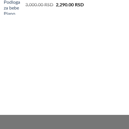
Original
Current
3,000.00
RSD
2,290.00
RSD
price
price
was:
is:
3,000.00 RSD.
2,290.00 RSD.