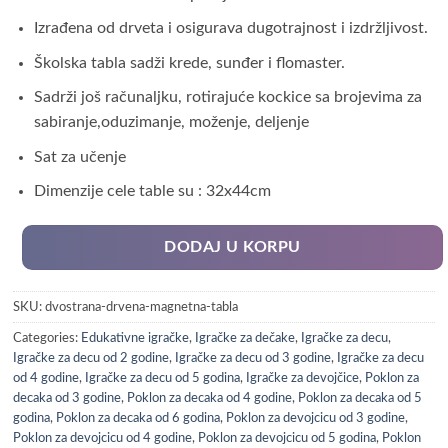
Izrađena od drveta i osigurava dugotrajnost i izdržljivost.
Školska tabla sadži krede, sunđer i flomaster.
Sadrži još računaljku, rotirajuće kockice sa brojevima za
sabiranje,oduzimanje, moženje, deljenje
Sat za učenje
Dimenzije cele table su : 32x44cm
DODAJ U KORPU
SKU:
dvostrana-drvena-magnetna-tabla
Categories:
Edukativne igračke
,
Igračke za dečake
,
Igračke za decu
,
Igračke za decu od 2 godine
,
Igračke za decu od 3 godine
,
Igračke za decu
od 4 godine
,
Igračke za decu od 5 godina
,
Igračke za devojčice
,
Poklon za
decaka od 3 godine
,
Poklon za decaka od 4 godine
,
Poklon za decaka od 5
godina
,
Poklon za decaka od 6 godina
,
Poklon za devojcicu od 3 godine
,
Poklon za devojcicu od 4 godine
,
Poklon za devojcicu od 5 godina
,
Poklon