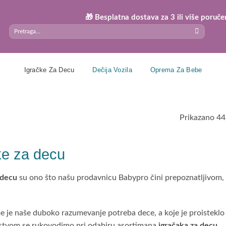
🎁 Besplatna dostava za 3 ili više poručenih proi
Search
for:
Igračke Za Decu
Dečija Vozila
Oprema Za Bebe
Prikazano 4
ke za decu
 decu
su ono što našu prodavnicu Babypro čini prepoznatljivom, a 
e je naše duboko razumevanje potreba dece, a koje je proisteklo i
ustvom se rukovodimo pri odabiru asortimana
igračaka za decu
.