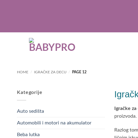
Skip
to
content
HOME
/
IGRAČKE ZA DECU
/
PAGE 12
Igrač
Kategorije
Igračke za
Auto sedišta
proizvoda.
Automobili i motori na akumulator
Razlog tom
Beba lutka
ličnim isk