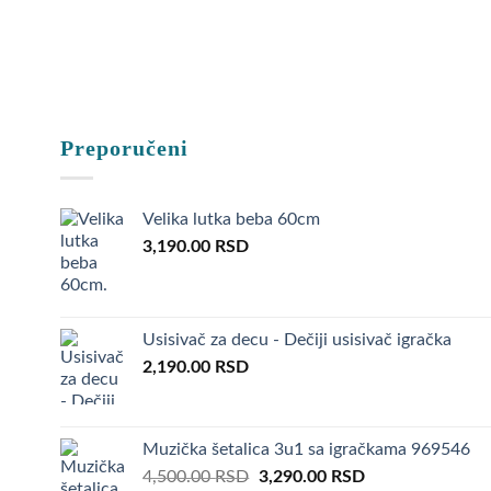
Setovi za c
One koje po
deljenja, k
Takođe, jed
Preporučeni
mogu biti 
Igračke
Velika lutka beba 60cm
3,190.00
RSD
Za uzrast o
što su LEGO
oblike i st
Usisivač za decu - Dečiji usisivač igračka
2,190.00
RSD
Pored toga,
podsticajne
deci da sim
Muzička šetalica 3u1 sa igračkama 969546
Takođe, ume
Original
Current
4,500.00
RSD
3,290.00
RSD