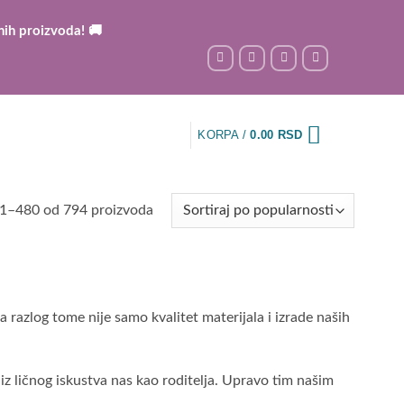
zvoda! 🚚
KORPA /
0.00
RSD
Sorted
41–480 od 794 proizvoda
by
popularity
razlog tome nije samo kvalitet materijala i izrade naših
z ličnog iskustva nas kao roditelja. Upravo tim našim