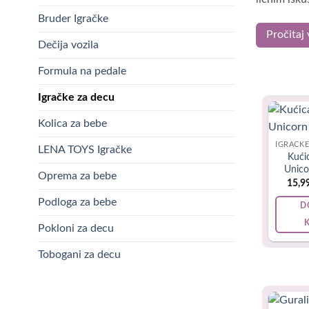
Bruder Igračke
Budući da 
Pročitaj 
Dečija vozila
Vama pomoć
Formula na pedale
Svako od na
Igračke za decu
kada su u 
Kolica za bebe
Zbog toga j
LENA TOYS Igračke
Kući
Uzrast
: Ka
Unic
Oprema za bebe
menjaju u s
15,9
godinama.
Podloga za bebe
D
Bezbednost
Pokloni za decu
biti kvalit
Tobogani za decu
kojih može
Funkciona
točkovi do