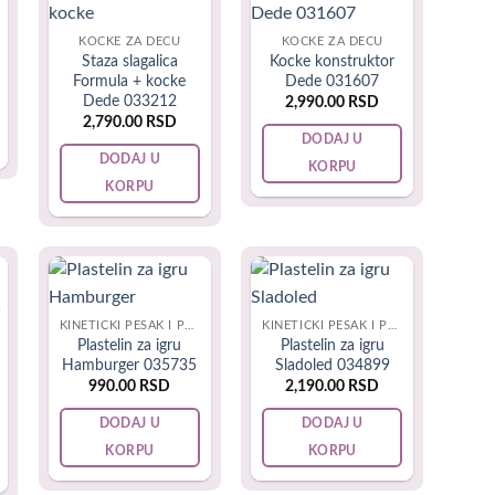
govoj osnovnoj nameni?
KOCKE ZA DECU
KOCKE ZA DECU
Staza slagalica
Kocke konstruktor
rave tako da služe svojoj osnovnoj funkciji već samo da
Formula + kocke
Dede 031607
Dede 033212
2,990.00
RSD
2,790.00
RSD
DODAJ U
 bicikl), ili obrazovnom i kognitivnom (na primer šah,
DODAJ U
KORPU
treba da služe isključivo za zabavu, već i za zabavno
KORPU
u na fizičkom i obrazovnom planu, kroz radost i zabavu.
reporučiti neke igračke za devojčice i dečake koje su
A
KINETIČKI PESAK I PLASTELIN
KINETIČKI PESAK I PLASTELIN
Plastelin za igru
Plastelin za igru
Hamburger 035735
Sladoled 034899
990.00
RSD
2,190.00
RSD
DODAJ U
DODAJ U
KORPU
KORPU
iku i koordinaciju. Mališani u ovom uzrastu izoštravaju
om.