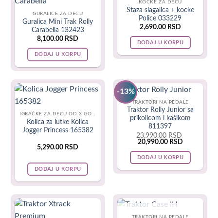
neoštećeno.
KOCKE ZA DECU
Staza slagalica + kocke
GURALICE ZA DECU
Police 033229
Guralica Mini Trak Rolly
Osim kvaliteta, ovu podlogu karakteriše i raznovrsnost
2,690.00
RSD
Carabella 132423
elemenata – sadrži 4 zvečke i ogledalce koji se mogu
8,100.00
RSD
DODAJ U KORPU
samostalno koristiti, kao i dirke koje se mogu pritisnuti.
DODAJ U KORPU
Piano koji može biti postavljen za ležeći ili sedeći položaj
Muzički efekat ove dečije igračke je od posebne važnosti. 10
-13%
različitih uspavanki i 10 različitih pesama ulepšaće svaku
TRAKTORI NA PEDALE
zabavu na ovoj podlozi.
Traktor Rolly Junior sa
IGRAČKE ZA DECU OD 3 GODINE
prikolicom i kašikom
Kolica za lutke Kolica
811397
Muzička šetalica 3u1 sa igračkama
Jogger Princess 165382
23,990.00
RSD
Original
Current
20,990.00
RSD
5,290.00
RSD
price
price
was:
is:
DODAJ U KORPU
23,990.00 RSD.
20,990.00 
DODAJ U KORPU
TRAKTORI NA PEDALE