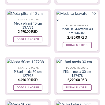
Obzirom da naši najmladji uče putem čula i utisaka, ovaj tip
igračka je veoma raznovrsan i šaren, živopisnih boja i oblika,
napravljene da zadrže pažnju najmlađih. Sve igračke prolaze
testove bezbednosti i ispitivanje sirovina od kojih su
PLISANE IGRACKE
Meda plišani 40 cm
napravljene. Zaobljene su i lagane za nežne dečije ruke.
PLISANE IGRACKE
137791
Meda sa kravatom 40
2,490.00
RSD
cm 146045
Neke od mojih favorita kada su igračke za bebe u pitanju, a
2,490.00
RSD
DODAJ U KORPU
koje su sva moja deca koristila, jesu sledeće igračke:
DODAJ U KORPU
Podloga za bebe Piano
PLISANE IGRACKE
PLISANE IGRACKE
Plišani meda 50 cm
Plišani meda 30 cm
127938
157478
4,490.00
RSD
2,290.00
RSD
DODAJ U KORPU
DODAJ U KORPU