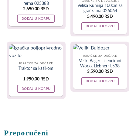
IGRAČKE ZA DEVOJČICE
rerna 025388
Velika Kuhinja 100cm sa
podsticanje razvoja mišića.
2,690.00
RSD
igračkama 026064
5,490.00
RSD
DODAJ U KORPU
Plišane igračke
DODAJ U KORPU
IGRAČKE ZA DEČAKE
Veliki Bager Licencirani
IGRAČKE ZA DEČAKE
Worxx Liebherr L538
Traktor sa kašikom
3,590.00
RSD
1,990.00
RSD
DODAJ U KORPU
DODAJ U KORPU
Preporučeni