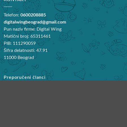
koncentracije i razumevanja, pa su igračke koje podstiču
kreativnost, logičko razmišljanje i socijalnu interakciju
Telefon:
0600208885
odličan izbor. Setovi za izgradnju, kao što su LEGO kocke ili
digitalwingbeograd@gmail.com
kompleti za gradnju različitih konstrukcija, omogućavaju da
Pun naziv firme: Digital Wing
se razvijaju prostorne i matematičke veštine dok se gradi
Matični broj: 65311461
sposobnost i rešavanja problema.
PIB: 111290059
Šifra delatnosti: 47.91
Društvene igre sa jednostavnim pravilima, poput igara na
11000 Beograd
tabli sa bojama ili brojevima, podstiču timski rad, strategiju i
razvoj društvenih veština. Takođe, umetnički setovi sa
različitim materijalima za slikanje, oblikovanje ili pravljenje
Preporučeni članci
nakita omogućavaju deci da izraze svoju kreativnost i
razvijaju fine motoričke veštine.
Najbolje noše za bebe
Igračke koje podstiču igru uloga, poput kostima za oblačenje
KORISNIČKI SERVIS
ili kuhinjskih setova, omogućavaju deci da se igraju i uče
kroz simulaciju svakodnevnih situacija.
Reklamacije