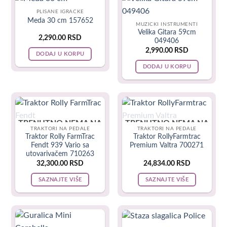
PLISANE IGRACKE
Meda 30 cm 157652
MUZICKI INSTRUMENTI
Velika Gitara 59cm
2,290.00
RSD
049406
2,990.00
RSD
DODAJ U KORPU
DODAJ U KORPU
TRENUTNO NEMA NA
TRENUTNO NEMA NA
Podloga Piano je apsolutno nezaobilazna vrsta dečije
TRAKTORI NA PEDALE
TRAKTORI NA PEDALE
LAGERU
LAGERU
Traktor Rolly FarmTrac
Traktor RollyFarmtrac
opreme, a dolazi sa zanimljivim i šarenim igračkama na luku i
Fendt 939 Vario sa
Premium Valtra 700271
utovarivačem 710263
dirkama na klaviru. Idealne su da ih beba vuče, uvrće i
32,300.00
RSD
24,834.00
RSD
zvecka.
SAZNAJTE VIŠE
SAZNAJTE VIŠE
Što se moje dece tiče, ova igračka je apsolutno prošla test
kvaliteta i izdržljivosti – sve troje su koristili ovu podlogu.
Platno je vrlo kvalitetno i do dan danas je ostalo