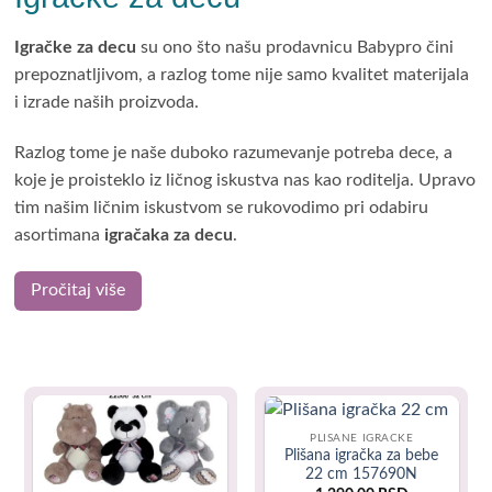
Igračke za decu
su ono što našu prodavnicu Babypro čini
prepoznatljivom, a razlog tome nije samo kvalitet materijala
i izrade naših proizvoda.
Razlog tome je naše duboko razumevanje potreba dece, a
koje je proisteklo iz ličnog iskustva nas kao roditelja. Upravo
tim našim ličnim iskustvom se rukovodimo pri odabiru
asortimana
igračaka za decu
.
Budući da smo i sami roditelji troje dece i da smo mnoge
Pročitaj više
igračke već
lično testirali
, pružićemo Vam uvid u naša lična
iskustva, što će i Vama pomoći pri odabiru.
Svako od nas roditelja želi svojoj deci samo najbolje:
zdravlje, radost i svaki napredak (fizički i mentalni). Stoga,
PLISANE IGRACKE
moj odabir igračaka kada su u pitanju moja deca, uvek je bio
Plišana igračka za bebe
rukovodjen gore pomenutim dobrobitima.
22 cm 157690N