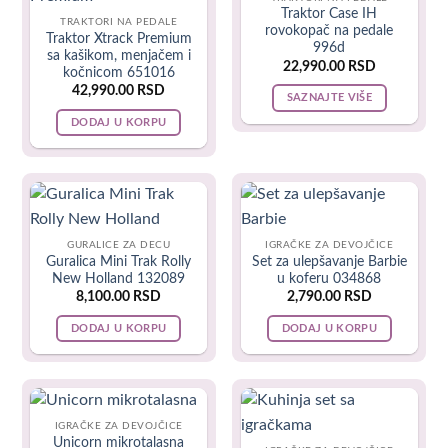
TRENUTNO NEMA NA
Traktor Case IH
TRAKTORI NA PEDALE
LAGERU
rovokopač na pedale
Traktor Xtrack Premium
996d
sa kašikom, menjačem i
22,990.00
RSD
kočnicom 651016
42,990.00
RSD
SAZNAJTE VIŠE
DODAJ U KORPU
GURALICE ZA DECU
IGRAČKE ZA DEVOJČICE
Guralica Mini Trak Rolly
Set za ulepšavanje Barbie
Muzička šetalica omogućava da mališani naprave prve
New Holland 132089
u koferu 034868
8,100.00
RSD
2,790.00
RSD
korake i učvrste ih. Moja deca su prohodala uz ovu igračku.
Ispunjava sve moje lične kriterijume koje sam ranije naveo –
DODAJ U KORPU
DODAJ U KORPU
bezbedna je, kvalitetna, funkcionalna i svrsishodna, kao i
atraktivnog izgleda i raznih funkcija.
Hodalica sa točkićima spada u dečije igračke pogodne za
IGRAČKE ZA DEVOJČICE
Unicorn mikrotalasna
uvežbavanje balansa, učenje sigurnog hodanja guranjem i