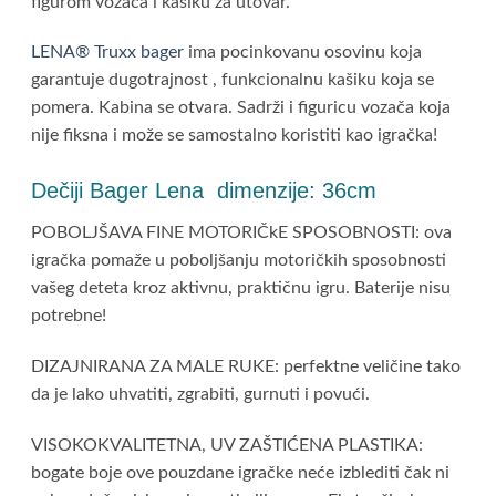
figurom vozača i kašiku za utovar.
LENA® Truxx bager
ima pocinkovanu osovinu koja
garantuje dugotrajnost , funkcionalnu kašiku koja se
pomera. Kabina se otvara. Sadrži i figuricu vozača koja
nije fiksna i može se samostalno koristiti kao igračka!
Dečiji Bager Lena dimenzije: 36cm
POBOLJŠAVA FINE MOTORIČkE SPOSOBNOSTI: ova
igračka pomaže u poboljšanju motoričkih sposobnosti
vašeg deteta kroz aktivnu, praktičnu igru. Baterije nisu
potrebne!
DIZAJNIRANA ZA MALE RUKE: perfektne veličine tako
da je lako uhvatiti, zgrabiti, gurnuti i povući.
VISOKOKVALITETNA, UV ZAŠTIĆENA PLASTIKA:
bogate boje ove pouzdane igračke neće izblediti čak ni