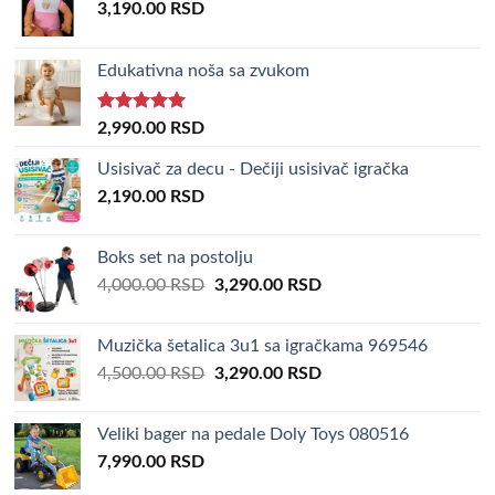
3,190.00
RSD
Edukativna noša sa zvukom
Rated
5.00
2,990.00
RSD
out of 5
Usisivač za decu - Dečiji usisivač igračka
2,190.00
RSD
Boks set na postolju
Original
Current
4,000.00
RSD
3,290.00
RSD
price
price
was:
is:
Muzička šetalica 3u1 sa igračkama 969546
4,000.00 RSD.
3,290.00 RSD.
Original
Current
4,500.00
RSD
3,290.00
RSD
price
price
was:
is:
Veliki bager na pedale Doly Toys 080516
4,500.00 RSD.
3,290.00 RSD.
7,990.00
RSD