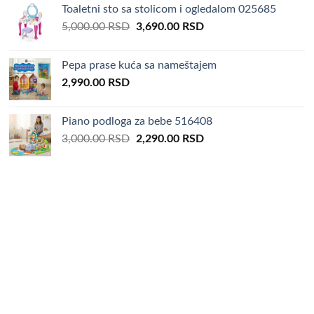
Toaletni sto sa stolicom i ogledalom 025685
3,000.00 RSD.
1,990.00 RSD.
Original
Current
5,000.00
RSD
3,690.00
RSD
price
price
was:
is:
Pepa prase kuća sa nameštajem
5,000.00 RSD.
3,690.00 RSD.
2,990.00
RSD
Piano podloga za bebe 516408
Original
Current
3,000.00
RSD
2,290.00
RSD
price
price
was:
is:
3,000.00 RSD.
2,290.00 RSD.