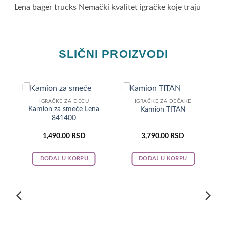
Lena bager trucks Nemački kvalitet igračke koje traju
SLIČNI PROIZVODI
IGRAČKE ZA DECU
IGRAČKE ZA DEČAKE
Kamion za smeće Lena
Kamion TITAN
841400
1,490.00
RSD
3,790.00
RSD
ent
e
DODAJ U KORPU
DODAJ U KORPU
0.00 RSD.