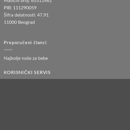
Matični broj: 65311461
PIB: 111290059
Šifra delatnosti: 47.91
11000 Beograd
Preporučeni članci
Najbolje noše za bebe
KORISNIČKI SERVIS
Reklamacije