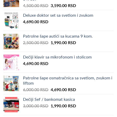
Original
Current
4,500.00
RSD
3,590.00
RSD
price
price
Deluxe doktor set sa svetlom i zvukom
was:
is:
4,690.00
RSD
4,500.00 RSD.
3,590.00 RSD.
Patrolne šape autići sa kucama 9 kom.
Original
Current
2,500.00
RSD
1,990.00
RSD
price
price
was:
is:
Dečiji klavir sa mikrofonom i stolicom
2,500.00 RSD.
1,990.00 RSD.
4,690.00
RSD
Patrolne šape osmatračnica sa svetlom, zvukom i
liftom
Original
Current
6,000.00
RSD
4,690.00
RSD
price
price
Dečiji Sef / bankomat kasica
was:
is:
Original
Current
3,000.00
RSD
6,000.00 RSD.
1,990.00
RSD
4,690.00 RSD.
price
price
was:
is: