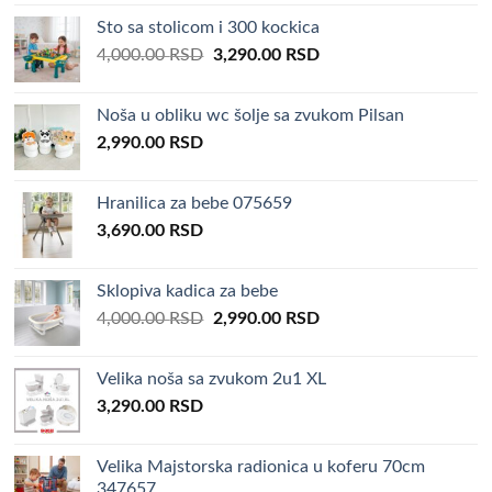
Sto sa stolicom i 300 kockica
Original
Current
4,000.00
RSD
3,290.00
RSD
price
price
was:
is:
Noša u obliku wc šolje sa zvukom Pilsan
4,000.00 RSD.
3,290.00 RSD.
2,990.00
RSD
Hranilica za bebe 075659
3,690.00
RSD
Sklopiva kadica za bebe
Original
Current
4,000.00
RSD
2,990.00
RSD
price
price
was:
is:
Velika noša sa zvukom 2u1 XL
4,000.00 RSD.
2,990.00 RSD.
3,290.00
RSD
Velika Majstorska radionica u koferu 70cm
347657