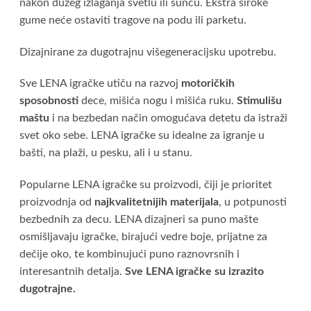
nakon dužeg izlaganja svetlu ili suncu. Ekstra široke
gume neće ostaviti tragove na podu ili parketu.
Dizajnirane za dugotrajnu višegeneracijsku upotrebu.
Sve LENA igračke utiču na razvoj
motoričkih
sposobnosti
dece, mišića nogu i mišića ruku.
Stimulišu
maštu
i na bezbedan način omogućava detetu da istraži
svet oko sebe. LENA igračke su idealne za igranje u
bašti, na plaži, u pesku, ali i u stanu.
Popularne LENA igračke su proizvodi, čiji je prioritet
proizvodnja od
najkvalitetnijih materijala
, u potpunosti
bezbednih za decu. LENA dizajneri sa puno mašte
osmišljavaju igračke, birajući vedre boje, prijatne za
dečije oko, te kombinujući puno raznovrsnih i
interesantnih detalja.
Sve LENA igračke su izrazito
dugotrajne.