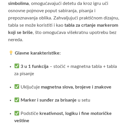
simbolima
, omogućavajući detetu da kroz igru uči
osnovne pojmove poput sabiranja, pisanja i
prepoznavanja oblika. Zahvaljujući praktičnom dizajnu,
tabla se može koristiti i kao
tabla za crtanje markerom
koji se briše
, što omogućava višekratnu upotrebu bez
nereda.
Glavne karakteristike:
3 u 1 funkcija
– stočić + magnetna tabla + tabla
za pisanje
Uključuje
magnetna slova, brojeve i znakove
Marker i sunđer za brisanje
u setu
Podstiče
kreativnost, logiku i fine motoričke
veštine