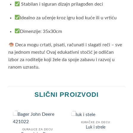
Stabilan i siguran dizajn prilagođen deci
Idealno za učenje kroz igru kod kuće ili u vrtiću
Dimenzije: 35x30cm
Deca mogu crtati, pisati, računati i slagati reči – sve
na jednom mestu! Ovaj edukativni stočić je odličan
izbor za roditelje koji žele da spoje zabavu i razvoj u
ranom uzrastu.
SLIČNI PROIZVODI
IGRAČKE ZA DECU
-
Luk i strele
GURALICE ZA DECU