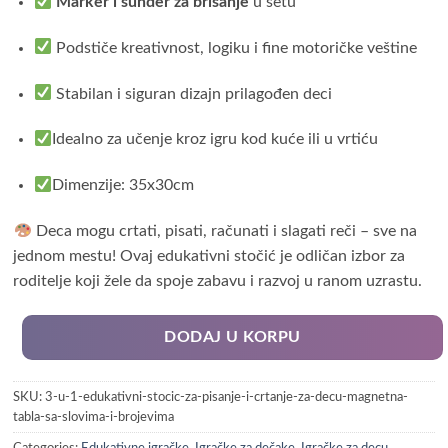
Marker i sunđer za brisanje
u setu
Podstiče kreativnost, logiku i fine motoričke veštine
Stabilan i siguran dizajn prilagođen deci
Idealno za učenje kroz igru kod kuće ili u vrtiću
Dimenzije: 35x30cm
Deca mogu crtati, pisati, računati i slagati reči – sve na
jednom mestu! Ovaj edukativni stočić je odličan izbor za
roditelje koji žele da spoje zabavu i razvoj u ranom uzrastu.
DODAJ U KORPU
SKU:
3-u-1-edukativni-stocic-za-pisanje-i-crtanje-za-decu-magnetna-
tabla-sa-slovima-i-brojevima
Categories:
Edukativne igračke
,
Igračke za dečake
,
Igračke za decu
,