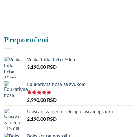
Preporučeni
Velika lutka beba 60cm
3,190.00
RSD
Edukativna noša sa zvukom
Rated
5.00
2,990.00
RSD
out of 5
Usisivač za decu - Dečiji usisivač igračka
2,190.00
RSD
Boks set na postolju