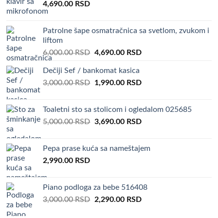
4,690.00
RSD
Patrolne šape osmatračnica sa svetlom, zvukom i
liftom
Original
Current
6,000.00
RSD
4,690.00
RSD
price
price
Dečiji Sef / bankomat kasica
was:
is:
Original
Current
3,000.00
RSD
6,000.00 RSD.
1,990.00
RSD
4,690.00 RSD.
price
price
was:
is:
Toaletni sto sa stolicom i ogledalom 025685
3,000.00 RSD.
1,990.00 RSD.
Original
Current
5,000.00
RSD
3,690.00
RSD
price
price
was:
is:
Pepa prase kuća sa nameštajem
5,000.00 RSD.
3,690.00 RSD.
2,990.00
RSD
Piano podloga za bebe 516408
Original
Current
3,000.00
RSD
2,290.00
RSD
price
price