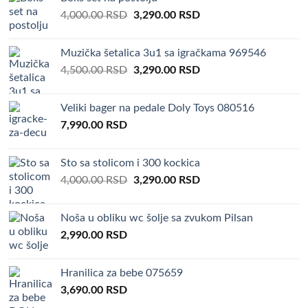
Original
Current
4,000.00
RSD
3,290.00
RSD
price
price
was:
is:
Muzička šetalica 3u1 sa igračkama 969546
4,000.00 RSD.
3,290.00 RSD.
Original
Current
4,500.00
RSD
3,290.00
RSD
price
price
was:
is:
Veliki bager na pedale Doly Toys 080516
4,500.00 RSD.
3,290.00 RSD.
7,990.00
RSD
Sto sa stolicom i 300 kockica
Original
Current
4,000.00
RSD
3,290.00
RSD
price
price
was:
is:
Noša u obliku wc šolje sa zvukom Pilsan
4,000.00 RSD.
3,290.00 RSD.
2,990.00
RSD
Hranilica za bebe 075659
3,690.00
RSD