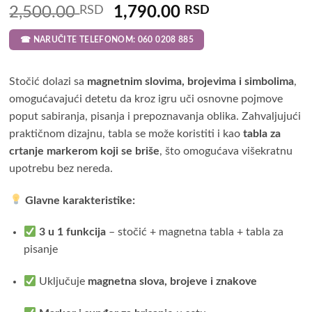
Original
Current
2,500.00
RSD
1,790.00
RSD
price
price
☎ NARUČITE TELEFONOM: 060 0208 885
was:
is:
2,500.00 RSD.
1,790.00 RSD
Stočić dolazi sa
magnetnim slovima, brojevima i simbolima
,
omogućavajući detetu da kroz igru uči osnovne pojmove
poput sabiranja, pisanja i prepoznavanja oblika. Zahvaljujući
praktičnom dizajnu, tabla se može koristiti i kao
tabla za
crtanje markerom koji se briše
, što omogućava višekratnu
upotrebu bez nereda.
Glavne karakteristike:
3 u 1 funkcija
– stočić + magnetna tabla + tabla za
pisanje
Uključuje
magnetna slova, brojeve i znakove