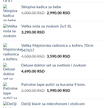
Sklopiva kadica za bebe
Original
Current
4,000.00
RSD
2,990.00
RSD
price
price
was:
is:
Velika noša sa zvukom 2u1 XL
4,000.00 RSD.
2,990.00 RSD.
3,290.00
RSD
Velika Majstorska radionica u koferu 70cm
347657
Original
Current
4,500.00
RSD
3,590.00
RSD
price
price
Deluxe doktor set sa svetlom i zvukom
was:
is:
4,690.00
RSD
4,500.00 RSD.
3,590.00 RSD.
Patrolne šape autići sa kucama 9 kom.
Original
Current
2,500.00
RSD
1,990.00
RSD
price
price
was:
is:
Dečiji klavir sa mikrofonom i stolicom
2,500.00 RSD.
1,990.00 RSD.