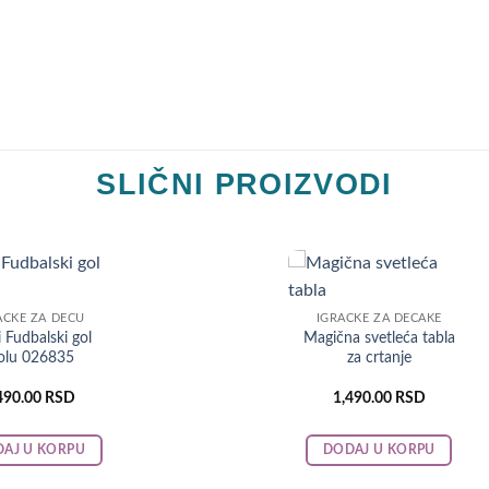
SLIČNI PROIZVODI
AČKE ZA DECU
IGRAČKE ZA DEČAKE
i Fudbalski gol
Magična svetleća tabla
olu 026835
za crtanje
490.00
RSD
1,490.00
RSD
AJ U KORPU
DODAJ U KORPU