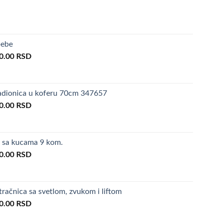
bebe
inal
Current
0.00
RSD
e
price
is:
0.00 RSD.
2,990.00 RSD.
radionica u koferu 70cm 347657
inal
Current
0.00
RSD
e
price
is:
0.00 RSD.
3,590.00 RSD.
i sa kucama 9 kom.
inal
Current
0.00
RSD
e
price
is:
0.00 RSD.
1,990.00 RSD.
račnica sa svetlom, zvukom i liftom
inal
Current
0.00
RSD
e
price