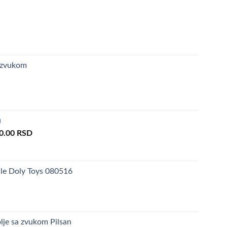
 zvukom
u
inal
Current
0.00
RSD
e
price
is:
0.00 RSD.
3,290.00 RSD.
ale Doly Toys 080516
lje sa zvukom Pilsan