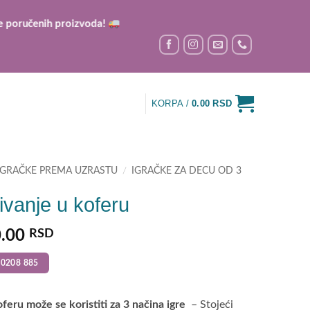
čenih proizvoda!
KORPA /
0.00
RSD
IGRAČKE PREMA UZRASTU
/
IGRAČKE ZA DECU OD 3
ivanje u koferu
nal
Current
0.00
RSD
price
0208 885
is:
.00 RSD.
3,490.00 RSD.
feru može se koristiti za 3 načina igre
– Stojeći