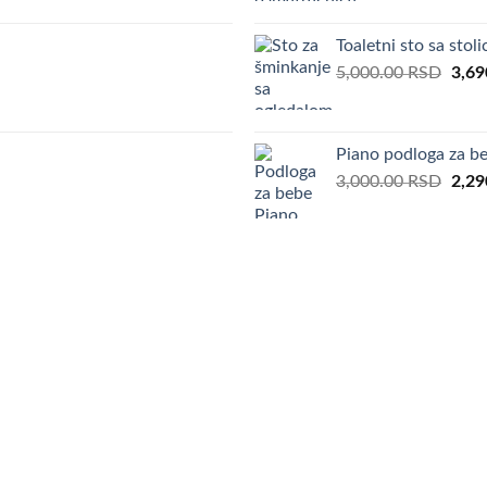
was:
6,00
Toaletni sto sa sto
Orig
5,000.00
RSD
3,69
pric
was:
5,00
Piano podloga za b
Orig
3,000.00
RSD
2,29
pric
was:
3,00