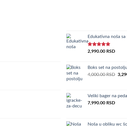
Edukativna noša sa
Rated
5.00
2,990.00
RSD
out of 5
Boks set na postolj
Orig
4,000.00
RSD
3,29
pric
was:
4,00
Veliki bager na ped
7,990.00
RSD
Noša u obliku wc šo