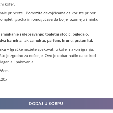
tni kofer.
 male princeze . Pomozite devojčicama da koriste pribor
 komplet igračka im omogućava da bolje razumeju šminku
šminkanje i ulepšavanje: toaletni stočić, ogledalo,
 dva karmina, lak za nokte, parfem, krunu, prsten itd.
čaka
– Igračke možete spakovati u kofer nakon igranja.
 što je zgodno za nošenje. Ovo je dobar način da se kod
laganja i pakovanja.
x26cm
x20x
ičina
DODAJ U KORPU