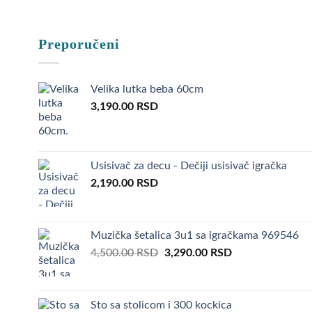
Preporučeni
Velika lutka beba 60cm
3,190.00
RSD
Usisivač za decu - Dečiji usisivač igračka
2,190.00
RSD
Muzička šetalica 3u1 sa igračkama 969546
Original
Current
4,500.00
RSD
3,290.00
RSD
price
price
was:
is:
4,500.00 RSD.
3,290.00 RSD.
Sto sa stolicom i 300 kockica