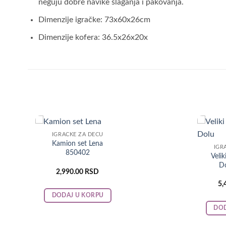
neguju dobre navike slaganja i pakovanja.
Dimenzije igračke: 73x60x26cm
Dimenzije kofera: 36.5x26x20x
IGRAČKE ZA DECU
Kamion set Lena
IGR
850402
Velik
D
2,990.00
RSD
5,
DODAJ U KORPU
DOD