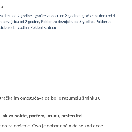
ru
za decu od 2 godine
,
Igračke za decu od 3 godine
,
Igračke za decu od 4
za devojcicu od 2 godine
,
Poklon za devojcicu od 3 godine
,
Poklon za
jcicu od 5 godina
,
Pokloni za decu
t igračka im omogućava da bolje razumeju šminku u
 lak za nokte, parfem, krunu, prsten itd.
odno za nošenje. Ovo je dobar način da se kod dece