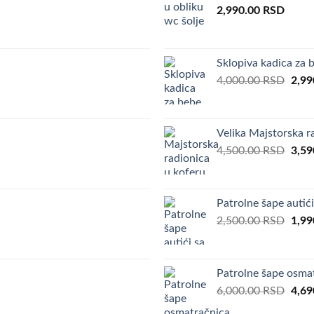
2,990.00
RSD
Sklopiva kadica za 
Orig
4,000.00
RSD
2,99
pric
was:
4,00
Velika Majstorska 
Orig
4,500.00
RSD
3,59
pric
was:
4,50
Patrolne šape autić
Orig
2,500.00
RSD
1,99
pric
was:
2,50
Patrolne šape osmat
Orig
6,000.00
RSD
4,69
pric