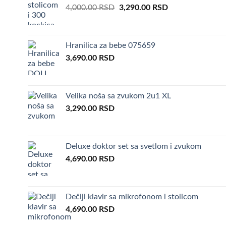
Original
Current
4,000.00
RSD
3,290.00
RSD
price
price
was:
is:
4,000.00 RSD.
3,290.00 RSD.
Hranilica za bebe 075659
3,690.00
RSD
Velika noša sa zvukom 2u1 XL
3,290.00
RSD
Deluxe doktor set sa svetlom i zvukom
4,690.00
RSD
Dečiji klavir sa mikrofonom i stolicom
4,690.00
RSD