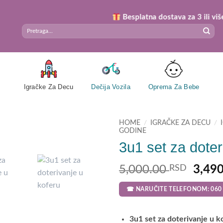
Besplatna dostava za 3 ili više poru
Search
for:
Igračke Za Decu
Dečija Vozila
Oprema Za Bebe
HOME
/
IGRAČKE ZA DECU
/
GODINE
3u1 set za doter
Origi
5,000.00
RSD
3,49
price
☎ NARUČITE TELEFONOM: 060 
was:
5,000
3u1 set za doterivanje u ko