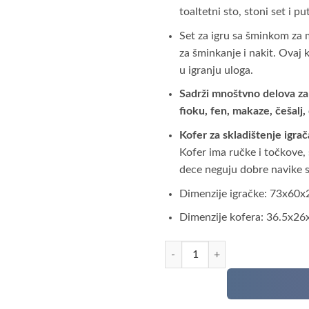
toaltetni sto, stoni set i pu
Set za igru sa ​​šminkom za
za šminkanje i nakit. Ovaj
u igranju uloga.
Sadrži mnoštvno delova za 
fioku, fen, makaze, češalj,
Kofer za skladištenje igra
Kofer ima ručke i točkove,
dece neguju dobre navike s
Dimenzije igračke: 73x60
Dimenzije kofera: 36.5x26
3u1 set za doterivanje u koferu kol