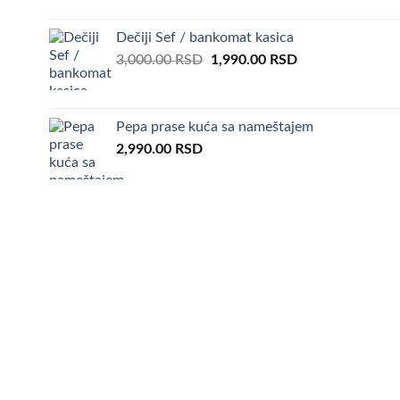
Dečiji Sef / bankomat kasica
Original
Current
3,000.00
RSD
1,990.00
RSD
price
price
was:
is:
3,000.00 RSD.
1,990.00 RSD.
Pepa prase kuća sa nameštajem
2,990.00
RSD