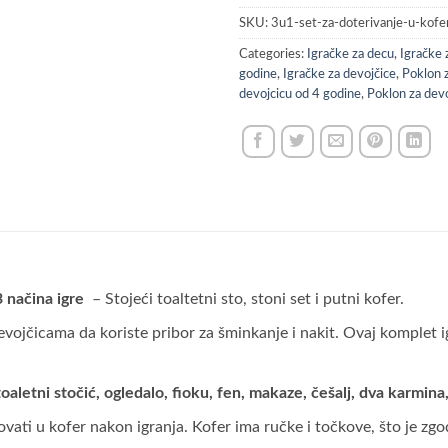
SKU:
3u1-set-za-doterivanje-u-kofe
Categories:
Igračke za decu
,
Igračke 
godine
,
Igračke za devojčice
,
Poklon 
devojcicu od 4 godine
,
Poklon za devo
3 načina igre
– Stojeći toaltetni sto, stoni set i putni kofer.
 devojčicama da koriste pribor za šminkanje i nakit. Ovaj komple
aletni stočić, ogledalo, fioku, fen, makaze, češalj, dva karmina,
vati u kofer nakon igranja. Kofer ima ručke i točkove, što je zg