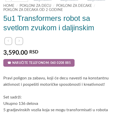
HOME
/
POKLONI ZA DECU
/
POKLONI ZA DECAKE
/
POKLON ZA DECAKA OD 2 GODINE
5u1 Transformers robot sa
svetlom zvukom i daljinskim
3,590.00
RSD
☎ NARUČITE TELEFONOM: 060 0208 885
Pravi poligon za zabavu, koji će decu navesti na konstantnu
aktivnost i pospešiti motoričke sposobnosti i kreativnost!
Set sadrži:
Ukupno 136 delova
5 gradjevinskih vozila koja se mogu transformisati u robota