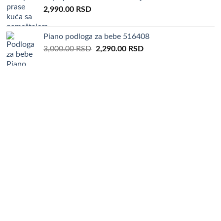
5,000.00 RSD.
3,690.00 RSD.
2,990.00
RSD
Piano podloga za bebe 516408
Original
Current
3,000.00
RSD
2,290.00
RSD
price
price
was:
is:
3,000.00 RSD.
2,290.00 RSD.