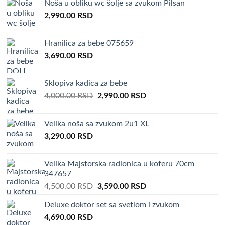
Noša u obliku wc šolje sa zvukom Pilsan
4,000.00 RSD.
3,290.00 RSD.
2,990.00
RSD
Hranilica za bebe 075659
3,690.00
RSD
Sklopiva kadica za bebe
Original
Current
4,000.00
RSD
2,990.00
RSD
price
price
was:
is:
Velika noša sa zvukom 2u1 XL
4,000.00 RSD.
2,990.00 RSD.
3,290.00
RSD
Velika Majstorska radionica u koferu 70cm
347657
Original
Current
4,500.00
RSD
3,590.00
RSD
price
price
Deluxe doktor set sa svetlom i zvukom
was:
is:
4,690.00
RSD
4,500.00 RSD.
3,590.00 RSD.