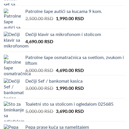
Patrolne šape autići sa kucama 9 kom.
Original
Current
2,500.00
RSD
1,990.00
RSD
price
price
was:
is:
Dečiji klavir sa mikrofonom i stolicom
2,500.00 RSD.
1,990.00 RSD.
4,690.00
RSD
Patrolne šape osmatračnica sa svetlom, zvukom i
liftom
Original
Current
6,000.00
RSD
4,690.00
RSD
price
price
Dečiji Sef / bankomat kasica
was:
is:
Original
Current
3,000.00
RSD
6,000.00 RSD.
1,990.00
RSD
4,690.00 RSD.
price
price
was:
is:
Toaletni sto sa stolicom i ogledalom 025685
3,000.00 RSD.
1,990.00 RSD.
Original
Current
5,000.00
RSD
3,690.00
RSD
price
price
was:
is:
Pepa prase kuća sa nameštajem