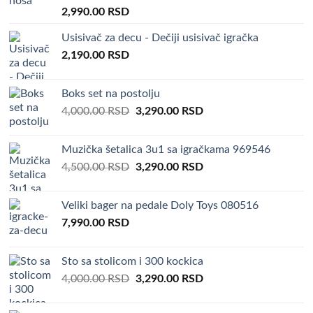
Rated
5.00
2,990.00
RSD
out of 5
Usisivač za decu - Dečiji usisivač igračka
2,190.00
RSD
Boks set na postolju
Original
Current
4,000.00
RSD
3,290.00
RSD
price
price
was:
is:
Muzička šetalica 3u1 sa igračkama 969546
4,000.00 RSD.
3,290.00 RSD.
Original
Current
4,500.00
RSD
3,290.00
RSD
price
price
was:
is:
Veliki bager na pedale Doly Toys 080516
4,500.00 RSD.
3,290.00 RSD.
7,990.00
RSD
Sto sa stolicom i 300 kockica
Original
Current
4,000.00
RSD
3,290.00
RSD
price
price
was:
is: