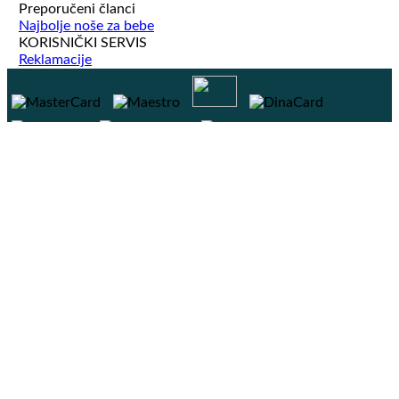
Preporučeni članci
Najbolje noše za bebe
KORISNIČKI SERVIS
Reklamacije
Copyright 2026 ©
Baby pro
Search
for:
Oprema Za Bebe
Hranilica za bebe
Muzičke ljuljaške
Ogradice za bebe
Noše za decu i bebe
Igračke Za Decu
Najpopularnije igračke za decu
LENA TOYS Igračke
Igračke za dečake