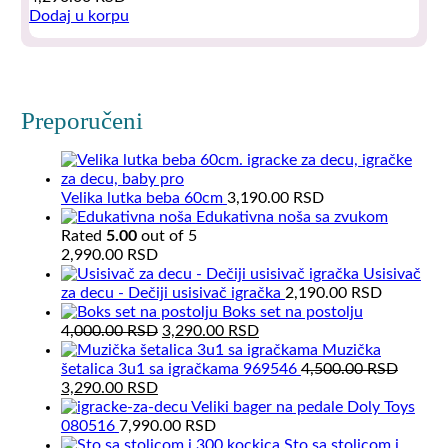
Dodaj u korpu
Preporučeni
Velika lutka beba 60cm
3,190.00
RSD
Edukativna noša sa zvukom
Rated
5.00
out of 5
2,990.00
RSD
Usisivač
za decu - Dečiji usisivač igračka
2,190.00
RSD
Boks set na postolju
Original
Current
4,000.00
RSD
3,290.00
RSD
price
price
Muzička
was:
is:
šetalica 3u1 sa igračkama 969546
4,500.00
RSD
Original
Current
4,000.00 RSD.
3,290.00 RSD.
3,290.00
RSD
price
price
Veliki bager na pedale Doly Toys
was:
is:
080516
7,990.00
RSD
4,500.00 RSD.
3,290.00 RSD.
Sto sa stolicom i