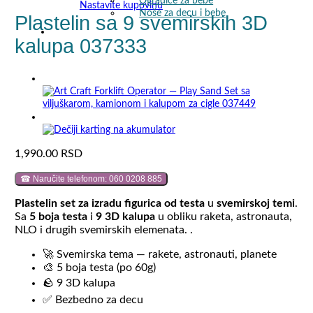
Ogradice za bebe
Nastavite kupovinu
Noše za decu i bebe
Plastelin sa 9 svemirskih 3D
kalupa 037333
1,990.00
RSD
☎ Naručite telefonom: 060 0208 885
Plastelin
set za izradu figurica od testa
u
svemirskoj temi
.
Sa
5 boja testa
i
9 3D kalupa
u obliku raketa, astronauta,
NLO i drugih svemirskih elemenata. .
🚀 Svemirska tema — rakete, astronauti, planete
🎨 5 boja testa (po 60g)
🪨 9 3D kalupa
✅ Bezbedno za decu