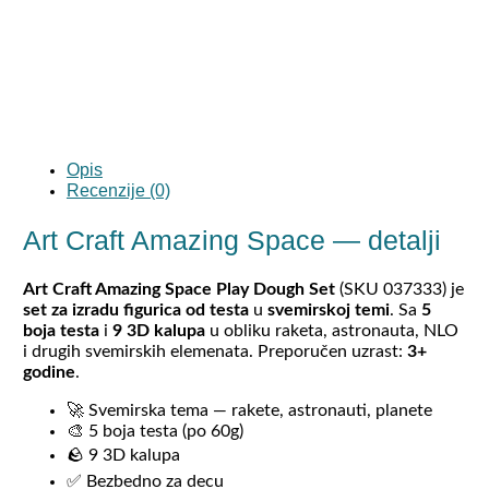
Opis
Recenzije (0)
Art Craft Amazing Space — detalji
Art Craft Amazing Space Play Dough Set
(SKU 037333) je
set za izradu figurica od testa
u
svemirskoj temi
. Sa
5
boja testa
i
9 3D kalupa
u obliku raketa, astronauta, NLO
i drugih svemirskih elemenata. Preporučen uzrast:
3+
godine
.
🚀 Svemirska tema — rakete, astronauti, planete
🎨 5 boja testa (po 60g)
🪨 9 3D kalupa
✅ Bezbedno za decu