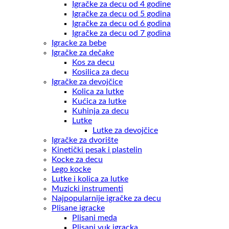
Igračke za decu od 4 godine
Igračke za decu od 5 godina
Igračke za decu od 6 godina
Igračke za decu od 7 godina
Igracke za bebe
Igračke za dečake
Kos za decu
Kosilica za decu
Igračke za devojčice
Kolica za lutke
Kućica za lutke
Kuhinja za decu
Lutke
Lutke za devojčice
Igračke za dvorište
Kinetički pesak i plastelin
Kocke za decu
Lego kocke
Lutke i kolica za lutke
Muzicki instrumenti
Najpopularnije igračke za decu
Plisane igracke
Plisani meda
Plisani vuk igracka