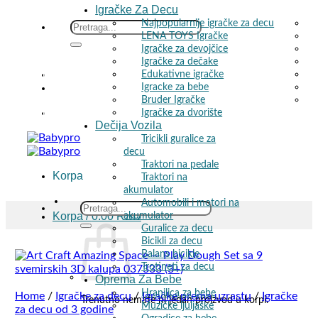
Igračke Za Decu
Najpopularnije igračke za decu
Skip
Search
LENA TOYS Igračke
to
for:
Igračke za devojčice
content
Igračke za dečake
Edukativne igračke
čenih proizvoda! 🚚
Igracke za bebe
Bruder Igračke
Igračke za dvorište
čenih proizvoda! 🚚
Dečija Vozila
Tricikli guralice za
decu
Traktori na pedale
Korpa
Traktori na
akumulator
Automobili i motori na
Search
Korpa /
0.00
RSD
akumulator
for:
Guralice za decu
Bicikli za decu
Balans bicikle
Trotineti za decu
Oprema Za Bebe
Hranilica za bebe
Home
/
Igračke za decu
/
Igračke prema uzrastu
/
Igračke
Trenutno nemate ni jedan proizvod u korpi.
Muzičke ljuljaške
za decu od 3 godine