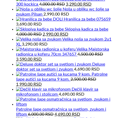
Original
Current
300 kockica
4,000.00
RSD
3,290.00
RSD
price
price
Noša u obliku wc šolje sa
was:
is:
zvukom Pilsan
2,990.00
RSD
4,000.00 RSD.
3,290.00 RSD.
Hranilica za bebe 075659
3,690.00
RSD
Sklopiva kadica za bebe
Original
Current
4,000.00
RSD
2,990.00
RSD
price
price
Velika noša sa zvukom 2u1
was:
is:
XL
3,290.00
RSD
4,000.00 RSD.
2,990.00 RSD.
Velika Majstorska
radionica u koferu 70cm 347657
4,500.00
RSD
Original
Current
3,590.00
RSD
price
price
Deluxe
was:
is:
doktor set sa svetlom i zvukom
4,690.00
RSD
4,500.00 RSD.
3,590.00 RSD.
Patrolne
šape autići sa kucama 9 kom.
2,500.00
RSD
Original
Current
1,990.00
RSD
price
price
Dečiji klavir sa
was:
is:
mikrofonom i stolicom
4,690.00
RSD
2,500.00 RSD.
1,990.00 RSD.
Patrolne šape osmatračnica sa svetlom, zvukom i
Original
Current
liftom
6,000.00
RSD
4,690.00
RSD