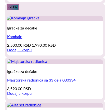
was:
is:
3,000.00 RSD.
1,990.00 RSD.
-20%
Igračke za dečake
Kombajn
Original
Current
2,500.00
RSD
1,990.00
RSD
price
price
Dodaj u korpu
was:
is:
2,500.00 RSD.
1,990.00 RSD.
Igračke za dečake
Majstorska radionica sa 33 dela 030334
3,590.00
RSD
Dodaj u korpu