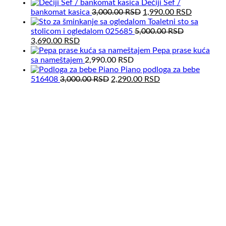
price
price
Dečiji Sef /
was:
Original
is:
Current
bankomat kasica
3,000.00
RSD
1,990.00
RSD
6,000.00 RSD.
price
4,690.00 RSD.
price
Toaletni sto sa
was:
is:
stolicom i ogledalom 025685
5,000.00
RSD
Original
Current
3,000.00 RSD.
1,990.00
3,690.00
RSD
price
price
Pepa prase kuća
was:
is:
sa nameštajem
2,990.00
RSD
5,000.00 RSD.
3,690.00 RSD.
Piano podloga za bebe
Original
Current
516408
3,000.00
RSD
2,290.00
RSD
price
price
was:
is:
3,000.00 RSD.
2,290.00 RSD.