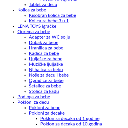
Tablet za decu
Kolica za bebe
Kišobran kolica za bebe
Kolica za bebe 3 u 1
LENA TOYS Igračke
Oprema za bebe
Adapter za WC solju
Dubak za bebe
Hranilica za bebe
Kadica za bebe
Ljuljaške za bebe
Muzičke ljuljaške
Njihalica za bebu
Noše za decu i bebe
Ogradice za bebe
Šetalice za bebe
Stolica za kadu
Podloga za bebe
Pokloni za decu
Pokloni za bebe
Pokloni za decake
Poklon za decaka od 1 godine
Poklon za decaka od 10 godina