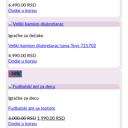
6,490.00
RSD
Dodaj u korpu
Igračke za dečake
Veliki kamion djubretarac Lena Toys 721702
4,990.00
RSD
Dodaj u korpu
-34%
Igračke za decu
Fudbalski gol sa loptom
Original
Current
3,000.00
RSD
1,990.00
RSD
price
price
Dodaj u korpu