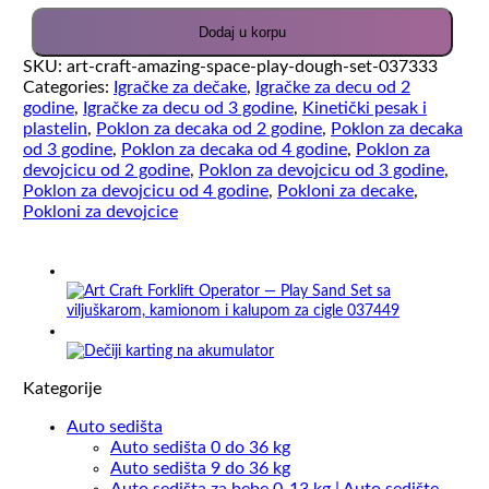
Dodaj u korpu
SKU:
art-craft-amazing-space-play-dough-set-037333
Categories:
Igračke za dečake
,
Igračke za decu od 2
godine
,
Igračke za decu od 3 godine
,
Kinetički pesak i
plastelin
,
Poklon za decaka od 2 godine
,
Poklon za decaka
od 3 godine
,
Poklon za decaka od 4 godine
,
Poklon za
devojcicu od 2 godine
,
Poklon za devojcicu od 3 godine
,
Poklon za devojcicu od 4 godine
,
Pokloni za decake
,
Pokloni za devojcice
Kategorije
Auto sedišta
Auto sedišta 0 do 36 kg
Auto sedišta 9 do 36 kg
Auto sedišta za bebe 0-13 kg | Auto sedište