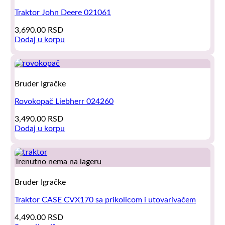
Traktor John Deere 021061
3,690.00
RSD
Dodaj u korpu
Bruder Igračke
Rovokopač Liebherr 024260
3,490.00
RSD
Dodaj u korpu
Trenutno nema na lageru
Bruder Igračke
Traktor CASE CVX170 sa prikolicom i utovarivačem
4,490.00
RSD