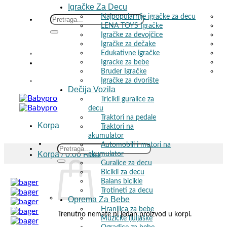
Igračke Za Decu
Najpopularnije igračke za decu
Skip
Search
LENA TOYS Igračke
to
for:
Igračke za devojčice
content
Igračke za dečake
Edukativne igračke
enih proizvoda! 🚚
Igracke za bebe
Bruder Igračke
Igračke za dvorište
enih proizvoda! 🚚
Dečija Vozila
Tricikli guralice za
decu
Traktori na pedale
Korpa
Traktori na
akumulator
Automobili i motori na
Search
Korpa /
0.00
RSD
akumulator
for:
Guralice za decu
Bicikli za decu
Balans bicikle
Trotineti za decu
Oprema Za Bebe
Hranilica za bebe
Trenutno nemate ni jedan proizvod u korpi.
Muzičke ljuljaške