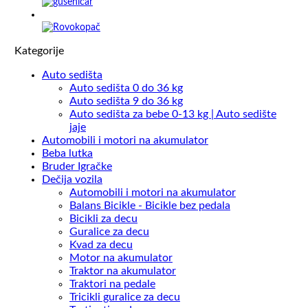
Kategorije
Auto sedišta
Auto sedišta 0 do 36 kg
Auto sedišta 9 do 36 kg
Auto sedišta za bebe 0-13 kg | Auto sedište
jaje
Automobili i motori na akumulator
Beba lutka
Bruder Igračke
Dečija vozila
Automobili i motori na akumulator
Balans Bicikle - Bicikle bez pedala
Bicikli za decu
Guralice za decu
Kvad za decu
Motor na akumulator
Traktor na akumulator
Traktori na pedale
Tricikli guralice za decu