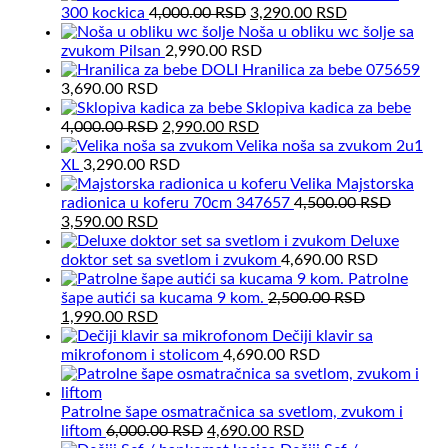
Original
Current
300 kockica
4,000.00
RSD
3,290.00
RSD
price
price
Noša u obliku wc šolje sa
was:
is:
zvukom Pilsan
2,990.00
RSD
4,000.00 RSD.
3,290.00 RSD.
Hranilica za bebe 075659
3,690.00
RSD
Sklopiva kadica za bebe
Original
Current
4,000.00
RSD
2,990.00
RSD
price
price
Velika noša sa zvukom 2u1
was:
is:
XL
3,290.00
RSD
4,000.00 RSD.
2,990.00 RSD.
Velika Majstorska
radionica u koferu 70cm 347657
4,500.00
RSD
Original
Current
3,590.00
RSD
price
price
Deluxe
was:
is:
doktor set sa svetlom i zvukom
4,690.00
RSD
4,500.00 RSD.
3,590.00 RSD.
Patrolne
šape autići sa kucama 9 kom.
2,500.00
RSD
Original
Current
1,990.00
RSD
price
price
Dečiji klavir sa
was:
is:
mikrofonom i stolicom
4,690.00
RSD
2,500.00 RSD.
1,990.00 RSD.
Patrolne šape osmatračnica sa svetlom, zvukom i
Original
Current
liftom
6,000.00
RSD
4,690.00
RSD