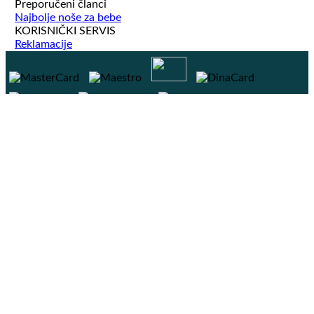
Preporučeni članci
Najbolje noše za bebe
KORISNIČKI SERVIS
Reklamacije
Copyright 2026 ©
Baby pro
Search
for:
Oprema Za Bebe
Hranilica za bebe
Muzičke ljuljaške
Ogradice za bebe
Noše za decu i bebe
Igračke Za Decu
Najpopularnije igračke za decu
LENA TOYS Igračke
Igračke za dečake
Igračke za devojčice
Igracke za bebe