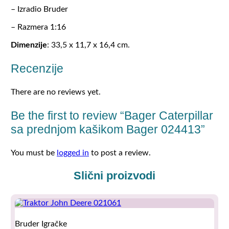
– Izradio Bruder
– Razmera 1:16
Dimenzije
: 33,5 x 11,7 x 16,4 cm.
Recenzije
There are no reviews yet.
Be the first to review “Bager Caterpillar
sa prednjom kašikom Bager 024413”
You must be
logged in
to post a review.
Slični proizvodi
Bruder Igračke