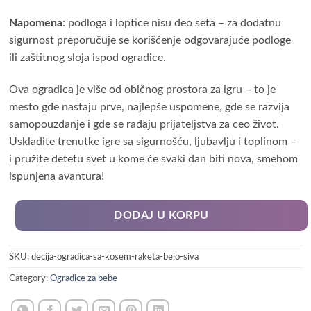
Napomena
: podloga i loptice nisu deo seta – za dodatnu
sigurnost preporučuje se korišćenje odgovarajuće podloge
ili zaštitnog sloja ispod ogradice.
Ova ogradica je više od običnog prostora za igru – to je
mesto gde nastaju prve, najlepše uspomene, gde se razvija
samopouzdanje i gde se rađaju prijateljstva za ceo život.
Uskladite trenutke igre sa sigurnošću, ljubavlju i toplinom –
i pružite detetu svet u kome će svaki dan biti nova, smehom
ispunjena avantura!
DODAJ U KORPU
SKU:
decija-ogradica-sa-kosem-raketa-belo-siva
Category:
Ogradice za bebe