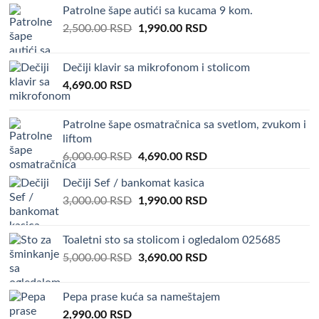
Patrolne šape autići sa kucama 9 kom.
Original
Current
2,500.00
RSD
1,990.00
RSD
price
price
was:
is:
Dečiji klavir sa mikrofonom i stolicom
2,500.00 RSD.
1,990.00 RSD.
4,690.00
RSD
Patrolne šape osmatračnica sa svetlom, zvukom i
liftom
Original
Current
6,000.00
RSD
4,690.00
RSD
price
price
Dečiji Sef / bankomat kasica
was:
is:
Original
Current
3,000.00
RSD
6,000.00 RSD.
1,990.00
RSD
4,690.00 RSD.
price
price
was:
is:
Toaletni sto sa stolicom i ogledalom 025685
3,000.00 RSD.
1,990.00 RSD.
Original
Current
5,000.00
RSD
3,690.00
RSD
price
price
was:
is:
Pepa prase kuća sa nameštajem
5,000.00 RSD.
3,690.00 RSD.
2,990.00
RSD