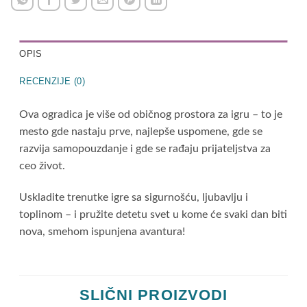
OPIS
RECENZIJE (0)
Ova ogradica je više od običnog prostora za igru – to je
mesto gde nastaju prve, najlepše uspomene, gde se
razvija samopouzdanje i gde se rađaju prijateljstva za
ceo život.
Uskladite trenutke igre sa sigurnošću, ljubavlju i
toplinom – i pružite detetu svet u kome će svaki dan biti
nova, smehom ispunjena avantura!
SLIČNI PROIZVODI