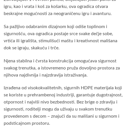
igru, kao i vrata i koš za košarku, ova ogradica otvara
beskrajne mogućnosti za neograničenu igru i avanturu.
Sa pažljivo odabranim dizajnom koji odiše toplinom i
sigurnošću, ova ogradica postaje srce svake dečje sobe,
vrtića ili igrališta, stimulišući maštu i kreativnost mališana
dok se igraju, skakuću i trče.
Njena stabilna i čvrsta konstrukcija omogućava sigurnost
svakog trenutka, a istovremeno pruža dovoljno prostora za
njihova najdivnija i najzdravija istraživanja.
Izrađena od visokokvalitetnih, sigurnih HDPE materijala koji
se koriste u prehrambenoj industriji, garantuje dugotrajnost,
otpornost i najviši nivo bezbednosti. Bez brige o zdravlju i
sigurnosti, roditelji mogu da uživaju u svakom trenutku
provedenom s decom – znajući da su mališani u sigurnom i
podsticajnom prostoru.