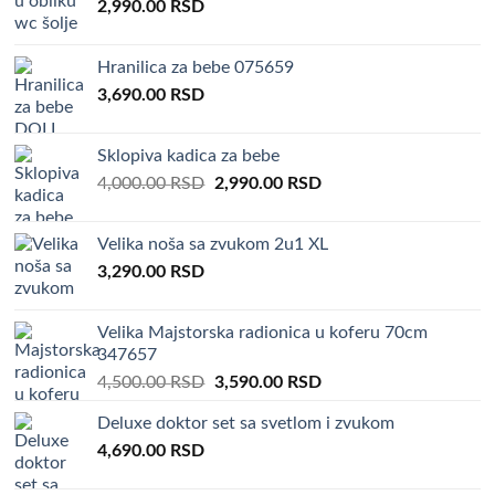
2,990.00
RSD
Hranilica za bebe 075659
3,690.00
RSD
Sklopiva kadica za bebe
Original
Current
4,000.00
RSD
2,990.00
RSD
price
price
was:
is:
Velika noša sa zvukom 2u1 XL
4,000.00 RSD.
2,990.00 RSD.
3,290.00
RSD
Velika Majstorska radionica u koferu 70cm
347657
Original
Current
4,500.00
RSD
3,590.00
RSD
price
price
Deluxe doktor set sa svetlom i zvukom
was:
is:
4,690.00
RSD
4,500.00 RSD.
3,590.00 RSD.