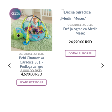
-22%
-
OGRADICE ZA BEBE
Dečija ogradica Medin
Mesec
24,990.00
RSD
DODAJ U KORPU
OGRADICE ZA BEBE
Bebi Gimnastika
Ogradica 3u1 –
Podloga za igru
6,000.00
RSD
Original
Current
4,690.00
RSD
price
price
was:
is:
IZABERITE BOJU
6,000.00 RSD.
4,690.00 RSD.
This
product
has
multiple
variants.