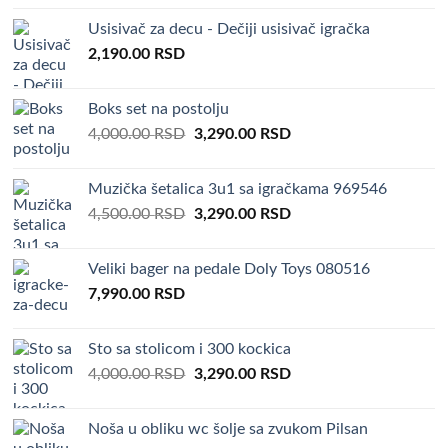
out of 5
Usisivač za decu - Dečiji usisivač igračka
2,190.00
RSD
Boks set na postolju
Original
Current
4,000.00
RSD
3,290.00
RSD
price
price
was:
is:
Muzička šetalica 3u1 sa igračkama 969546
4,000.00 RSD.
3,290.00 RSD.
Original
Current
4,500.00
RSD
3,290.00
RSD
price
price
was:
is:
Veliki bager na pedale Doly Toys 080516
4,500.00 RSD.
3,290.00 RSD.
7,990.00
RSD
Sto sa stolicom i 300 kockica
Original
Current
4,000.00
RSD
3,290.00
RSD
price
price
was:
is:
Noša u obliku wc šolje sa zvukom Pilsan
4,000.00 RSD.
3,290.00 RSD.