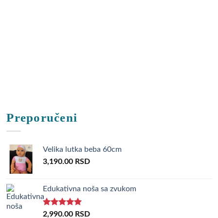
The
options
may
be
chosen
on
the
product
page
Preporučeni
Velika lutka beba 60cm
3,190.00
RSD
Edukativna noša sa zvukom
Rated
5.00
2,990.00
RSD