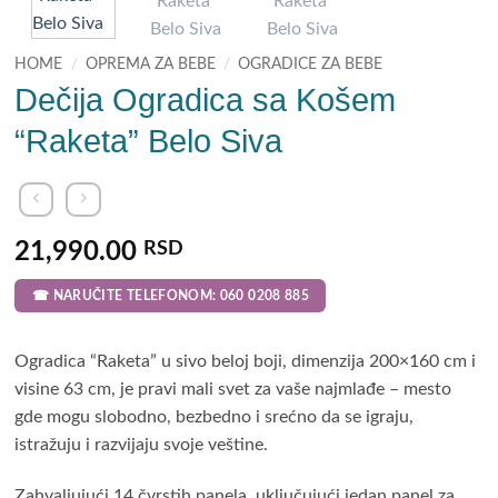
HOME
/
OPREMA ZA BEBE
/
OGRADICE ZA BEBE
Dečija Ogradica sa Košem
“Raketa” Belo Siva
21,990.00
RSD
☎ NARUČITE TELEFONOM: 060 0208 885
Ogradica “Raketa” u sivo beloj boji, dimenzija 200×160 cm i
visine 63 cm, je pravi mali svet za vaše najmlađe – mesto
gde mogu slobodno, bezbedno i srećno da se igraju,
istražuju i razvijaju svoje veštine.
Zahvaljujući 14 čvrstih panela, uključujući jedan panel za