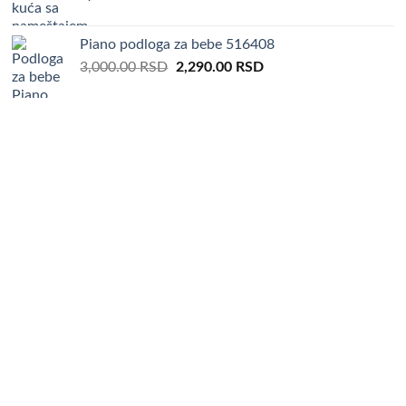
Piano podloga za bebe 516408
Original
Current
3,000.00
RSD
2,290.00
RSD
price
price
was:
is:
3,000.00 RSD.
2,290.00 RSD.