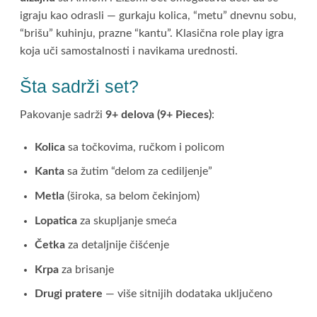
igraju kao odrasli — gurkaju kolica, “metu” dnevnu sobu,
“brišu” kuhinju, prazne “kantu”. Klasična role play igra
koja uči samostalnosti i navikama urednosti.
Šta sadrži set?
Pakovanje sadrži
9+ delova (9+ Pieces)
:
Kolica
sa točkovima, ručkom i policom
Kanta
sa žutim “delom za cediljenje”
Metla
(široka, sa belom čekinjom)
Lopatica
za skupljanje smeća
Četka
za detaljnije čišćenje
Krpa
za brisanje
Drugi pratere
— više sitnijih dodataka uključeno