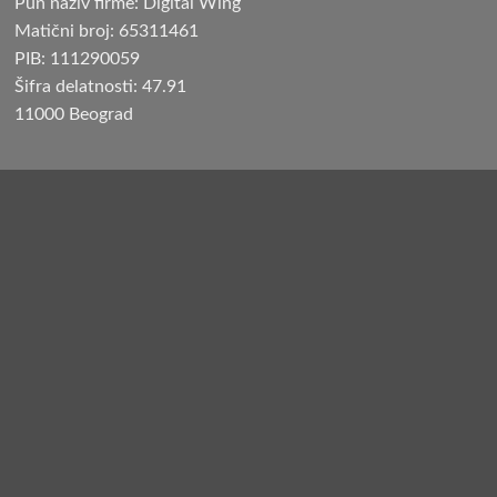
Pun naziv firme: Digital Wing
Matični broj: 65311461
PIB: 111290059
Šifra delatnosti: 47.91
11000 Beograd
Preporučeni članci
Najbolje noše za bebe
KORISNIČKI SERVIS
Reklamacije