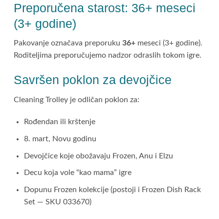
Preporučena starost: 36+ meseci
(3+ godine)
Pakovanje označava preporuku
36+
meseci (3+ godine).
Roditeljima preporučujemo nadzor odraslih tokom igre.
Savršen poklon za devojčice
Cleaning Trolley je odličan poklon za:
Rođendan ili krštenje
8. mart, Novu godinu
Devojčice koje obožavaju Frozen, Anu i Elzu
Decu koja vole “kao mama” igre
Dopunu Frozen kolekcije (postoji i Frozen Dish Rack
Set — SKU 033670)