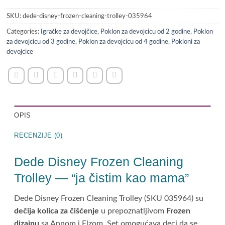
SKU:
dede-disney-frozen-cleaning-trolley-035964
Categories:
Igračke za devojčice
,
Poklon za devojcicu od 2 godine
,
Poklon
za devojcicu od 3 godine
,
Poklon za devojcicu od 4 godine
,
Pokloni za
devojcice
OPIS
RECENZIJE (0)
Dede Disney Frozen Cleaning
Trolley — “ja čistim kao mama”
Dede Disney Frozen Cleaning Trolley (SKU 035964) su
dečija kolica za čišćenje
u prepoznatljivom
Frozen
dizajnu
sa Annom i Elzom. Set omogućava deci da se