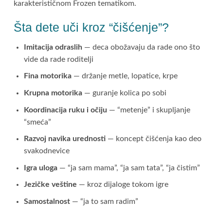
karakterističnom Frozen tematikom.
Šta dete uči kroz “čišćenje”?
Imitacija odraslih
— deca obožavaju da radе ono što
vide da rade roditelji
Fina motorika
— držanje metle, lopatice, krpe
Krupna motorika
— guranje kolica po sobi
Koordinacija ruku i očiju
— “metenje” i skupljanje
“smeća”
Razvoj navika urednosti
— koncept čišćenja kao deo
svakodnevice
Igra uloga
— “ja sam mama”, “ja sam tata”, “ja čistim”
Jezičke veštine
— kroz dijaloge tokom igre
Samostalnost
— “ja to sam radim”