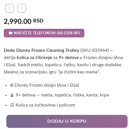
2,990.00
RSD
☎ NARUČITE TELEFONOM: 060 0208 885
Dede Disney Frozen Cleaning Trolley
(SKU 035964) —
dečija
kolica za čišćenje
sa
9+ delova
u Frozen dizajnu (Ana
i Elza). Sadrži metlu, lopaticu, četku, kantu i druge dodatke.
Idealno za scenarijsku igru “ja čistim kao mama”.
❄️ Disney Frozen dizajn (Ana i Elza)
🧹 9+ delova — metla, lopatica, četka, kanta, krpa
🛒 Kolica sa točkovima i policom
DODAJ U KORPU