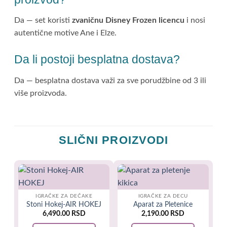
Da — set koristi
zvaničnu Disney Frozen licencu
i nosi
autentične motive Ane i Elze.
Da li postoji besplatna dostava?
Da — besplatna dostava važi za sve porudžbine od 3 ili
više proizvoda.
SLIČNI PROIZVODI
IGRAČKE ZA DEČAKE
IGRAČKE ZA DECU
Stoni Hokej-AIR HOKEJ
Aparat za Pletenice
6,490.00
RSD
2,190.00
RSD