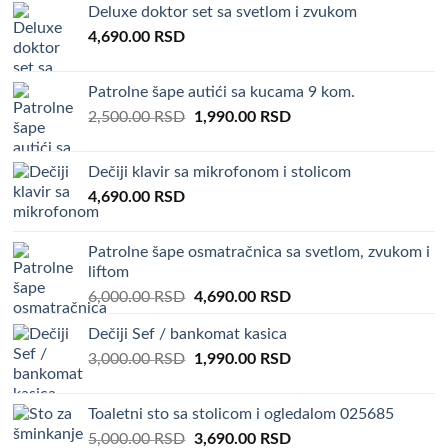
Deluxe doktor set sa svetlom i zvukom
was:
is:
4,690.00
RSD
4,500.00 RSD.
3,590.00 RSD.
Patrolne šape autići sa kucama 9 kom.
Original
Current
2,500.00
RSD
1,990.00
RSD
price
price
was:
is:
Dečiji klavir sa mikrofonom i stolicom
2,500.00 RSD.
1,990.00 RSD.
4,690.00
RSD
Patrolne šape osmatračnica sa svetlom, zvukom i
liftom
Original
Current
6,000.00
RSD
4,690.00
RSD
price
price
Dečiji Sef / bankomat kasica
was:
is:
Original
Current
3,000.00
RSD
6,000.00 RSD.
1,990.00
RSD
4,690.00 RSD.
price
price
was:
is:
Toaletni sto sa stolicom i ogledalom 025685
3,000.00 RSD.
1,990.00 RSD.
Original
Current
5,000.00
RSD
3,690.00
RSD