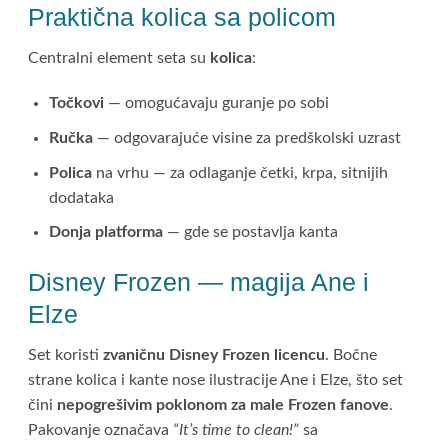
Praktična kolica sa policom
Centralni element seta su
kolica
:
Točkovi
— omogućavaju guranje po sobi
Ručka
— odgovarajuće visine za predškolski uzrast
Polica
na vrhu — za odlaganje četki, krpa, sitnijih
dodataka
Donja platforma
— gde se postavlja kanta
Disney Frozen — magija Ane i
Elze
Set koristi
zvaničnu Disney Frozen licencu
. Bočne
strane kolica i kante nose ilustracije Ane i Elze, što set
čini
nepogrešivim poklonom za male Frozen fanove
.
Pakovanje označava
“It’s time to clean!”
sa