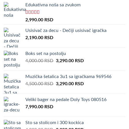
Edukativna noša sa zvukom
Rated
5.00
2,990.00
RSD
out of 5
Usisivač za decu - Dečiji usisivač igračka
2,190.00
RSD
Boks set na postolju
Original
Current
4,000.00
RSD
3,290.00
RSD
price
price
was:
is:
Muzička šetalica 3u1 sa igračkama 969546
4,000.00 RSD.
3,290.00 RSD.
Original
Current
4,500.00
RSD
3,290.00
RSD
price
price
was:
is:
Veliki bager na pedale Doly Toys 080516
4,500.00 RSD.
3,290.00 RSD.
7,990.00
RSD
Sto sa stolicom i 300 kockica