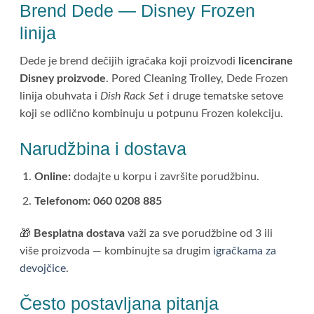
Brend Dede — Disney Frozen
linija
Dede je brend dečijih igračaka koji proizvodi
licencirane
Disney proizvode
. Pored Cleaning Trolley, Dede Frozen
linija obuhvata i
Dish Rack Set
i druge tematske setove
koji se odlično kombinuju u potpunu Frozen kolekciju.
Narudžbina i dostava
Online:
dodajte u korpu i završite porudžbinu.
Telefonom:
060 0208 885
🎁
Besplatna dostava
važi za sve porudžbine od 3 ili
više proizvoda — kombinujte sa drugim
igračkama za
devojčice
.
Često postavljana pitanja