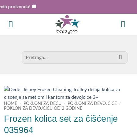
Skip
proizvoda! 🚚
to
content
Search
for:
HOME
/
POKLONI ZA DECU
/
POKLONI ZA DEVOJCICE
/
POKLON ZA DEVOJCICU OD 2 GODINE
Frozen kolica set za čišćenje
035964