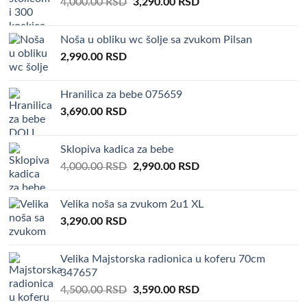
Original
Current
4,000.00
RSD
3,290.00
RSD
price
price
was:
is:
Noša u obliku wc šolje sa zvukom Pilsan
4,000.00 RSD.
3,290.00 RSD.
2,990.00
RSD
Hranilica za bebe 075659
3,690.00
RSD
Sklopiva kadica za bebe
Original
Current
4,000.00
RSD
2,990.00
RSD
price
price
was:
is:
Velika noša sa zvukom 2u1 XL
4,000.00 RSD.
2,990.00 RSD.
3,290.00
RSD
Velika Majstorska radionica u koferu 70cm
347657
Original
Current
4,500.00
RSD
3,590.00
RSD
price
price