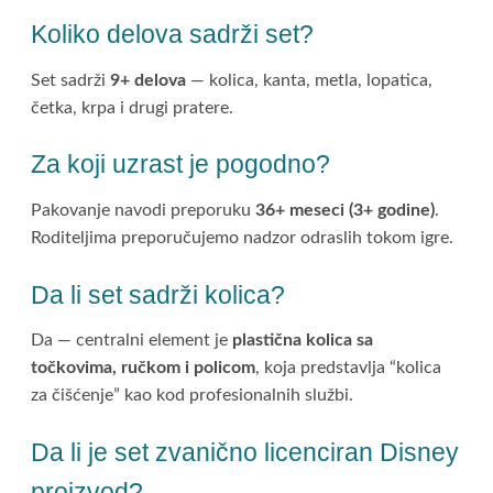
Koliko delova sadrži set?
Set sadrži
9+ delova
— kolica, kanta, metla, lopatica,
četka, krpa i drugi pratere.
Za koji uzrast je pogodno?
Pakovanje navodi preporuku
36+ meseci (3+ godine)
.
Roditeljima preporučujemo nadzor odraslih tokom igre.
Da li set sadrži kolica?
Da — centralni element je
plastična kolica sa
točkovima, ručkom i policom
, koja predstavlja “kolica
za čišćenje” kao kod profesionalnih službi.
Da li je set zvanično licenciran Disney
proizvod?