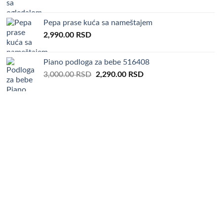
price
price
was:
is:
Pepa prase kuća sa nameštajem
5,000.00 RSD.
3,690.00 RSD.
2,990.00
RSD
Piano podloga za bebe 516408
Original
Current
3,000.00
RSD
2,290.00
RSD
price
price
was:
is:
3,000.00 RSD.
2,290.00 RSD.