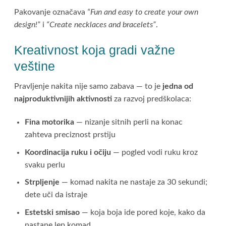
Pakovanje označava
“Fun and easy to create your own
design!”
i
“Create necklaces and bracelets”
.
Kreativnost koja gradi važne
veštine
Pravljenje nakita nije samo zabava — to je
jedna od
najproduktivnijih aktivnosti
za razvoj predškolaca:
Fina motorika
— nizanje sitnih perli na konac
zahteva preciznost prstiju
Koordinacija ruku i očiju
— pogled vodi ruku kroz
svaku perlu
Strpljenje
— komad nakita ne nastaje za 30 sekundi;
dete uči da istraje
Estetski smisao
— koja boja ide pored koje, kako da
nastane lep komad