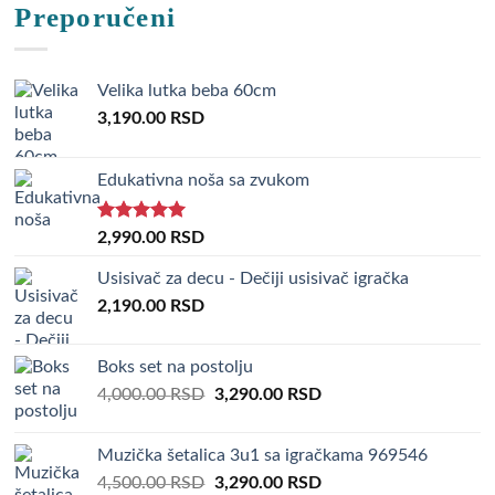
Preporučeni
Velika lutka beba 60cm
3,190.00
RSD
Edukativna noša sa zvukom
Rated
5.00
2,990.00
RSD
out of 5
Usisivač za decu - Dečiji usisivač igračka
2,190.00
RSD
Boks set na postolju
Original
Current
4,000.00
RSD
3,290.00
RSD
price
price
was:
is:
Muzička šetalica 3u1 sa igračkama 969546
4,000.00 RSD.
3,290.00 RSD.
Original
Current
4,500.00
RSD
3,290.00
RSD