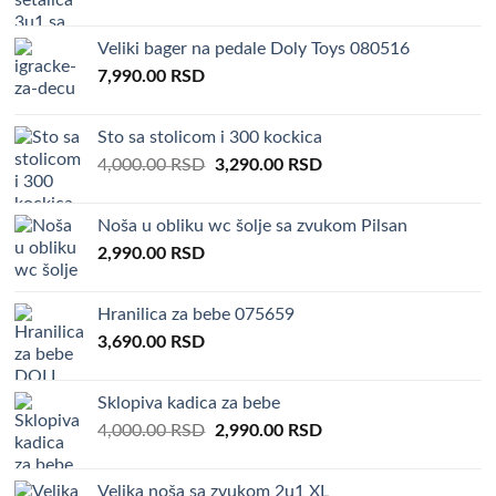
price
price
was:
is:
Veliki bager na pedale Doly Toys 080516
4,500.00 RSD.
3,290.00 RSD.
7,990.00
RSD
Sto sa stolicom i 300 kockica
Original
Current
4,000.00
RSD
3,290.00
RSD
price
price
was:
is:
Noša u obliku wc šolje sa zvukom Pilsan
4,000.00 RSD.
3,290.00 RSD.
2,990.00
RSD
Hranilica za bebe 075659
3,690.00
RSD
Sklopiva kadica za bebe
Original
Current
4,000.00
RSD
2,990.00
RSD
price
price
was:
is:
Velika noša sa zvukom 2u1 XL