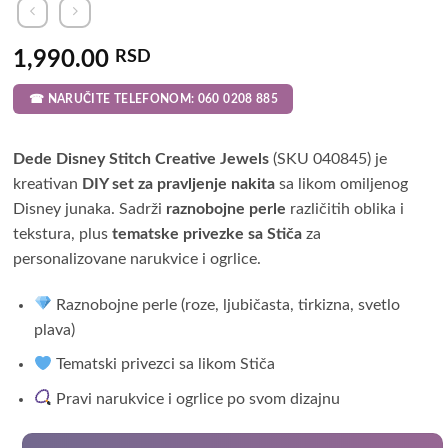
1,990.00
RSD
☎ NARUČITE TELEFONOM: 060 0208 885
Dede Disney Stitch Creative Jewels
(SKU 040845) je
kreativan
DIY set za pravljenje nakita
sa likom omiljenog
Disney junaka. Sadrži
raznobojne perle
različitih oblika i
tekstura, plus
tematske privezke sa Stiča
za
personalizovane narukvice i ogrlice.
Raznobojne perle (roze, ljubičasta, tirkizna, svetlo
plava)
Tematski privezci sa likom Stiča
Pravi narukvice i ogrlice po svom dizajnu