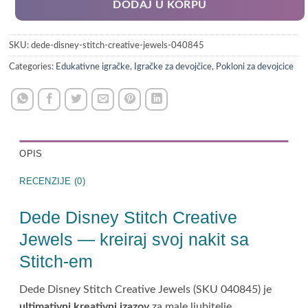
DODAJ U KORPU
SKU:
dede-disney-stitch-creative-jewels-040845
Categories:
Edukativne igračke
,
Igračke za devojčice
,
Pokloni za devojcice
OPIS
RECENZIJE (0)
Dede Disney Stitch Creative
Jewels — kreiraj svoj nakit sa
Stitch-em
Dede Disney Stitch Creative Jewels (SKU 040845) je
ultimativni kreativni izazov
za male ljubitelje