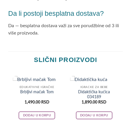
Da li postoji besplatna dostava?
Da — besplatna dostava važi za sve porudžbine od 3 ili
više proizvoda.
SLIČNI PROIZVODI
-
EDUKATIVNE IGRAČKE
IGRACKE ZA BEBE
Didaktička kućica
Brbljivi mačak Tom
034189
1,490.00
RSD
1,890.00
RSD
DODAJ U KORPU
DODAJ U KORPU