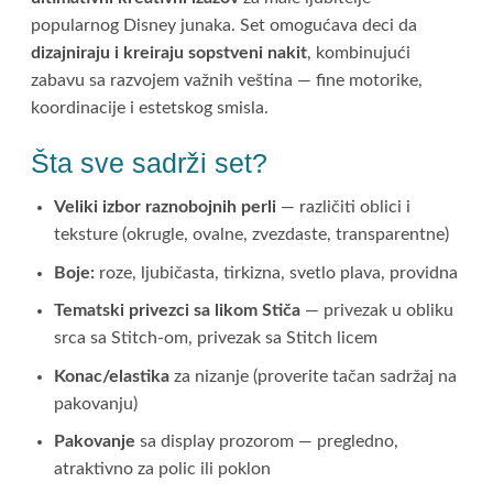
popularnog Disney junaka. Set omogućava deci da
dizajniraju i kreiraju sopstveni nakit
, kombinujući
zabavu sa razvojem važnih veština — fine motorike,
koordinacije i estetskog smisla.
Šta sve sadrži set?
Veliki izbor raznobojnih perli
— različiti oblici i
teksture (okrugle, ovalne, zvezdaste, transparentne)
Boje:
roze, ljubičasta, tirkizna, svetlo plava, providna
Tematski privezci sa likom Stiča
— privezak u obliku
srca sa Stitch-om, privezak sa Stitch licem
Konac/elastika
za nizanje (proverite tačan sadržaj na
pakovanju)
Pakovanje
sa display prozorom — pregledno,
atraktivno za polic ili poklon