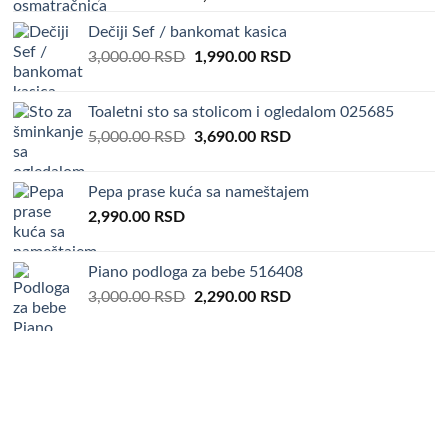
price
price
Dečiji Sef / bankomat kasica
was:
is:
Original
Current
3,000.00
RSD
6,000.00 RSD.
1,990.00
RSD
4,690.00 RSD.
price
price
was:
is:
Toaletni sto sa stolicom i ogledalom 025685
3,000.00 RSD.
1,990.00 RSD.
Original
Current
5,000.00
RSD
3,690.00
RSD
price
price
was:
is:
Pepa prase kuća sa nameštajem
5,000.00 RSD.
3,690.00 RSD.
2,990.00
RSD
Piano podloga za bebe 516408
Original
Current
3,000.00
RSD
2,290.00
RSD
price
price
was:
is:
3,000.00 RSD.
2,290.00 RSD.