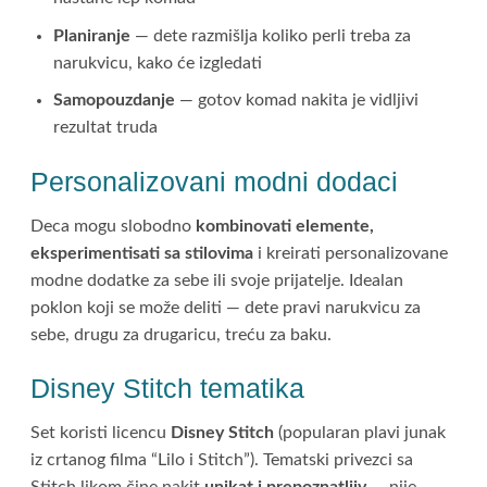
Planiranje
— dete razmišlja koliko perli treba za
narukvicu, kako će izgledati
Samopouzdanje
— gotov komad nakita je vidljivi
rezultat truda
Personalizovani modni dodaci
Deca mogu slobodno
kombinovati elemente,
eksperimentisati sa stilovima
i kreirati personalizovane
modne dodatke za sebe ili svoje prijatelje. Idealan
poklon koji se može deliti — dete pravi narukvicu za
sebe, drugu za drugaricu, treću za baku.
Disney Stitch tematika
Set koristi licencu
Disney Stitch
(popularan plavi junak
iz crtanog filma “Lilo i Stitch”). Tematski privezci sa
Stitch likom čine nakit
unikat i prepoznatljiv
— nije