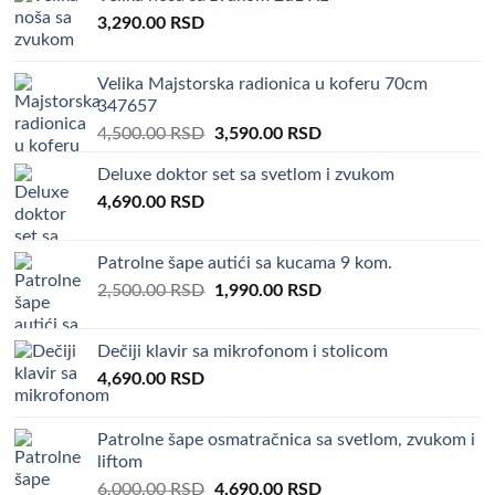
4,000.00 RSD.
2,990.00 RSD.
3,290.00
RSD
Velika Majstorska radionica u koferu 70cm
347657
Original
Current
4,500.00
RSD
3,590.00
RSD
price
price
Deluxe doktor set sa svetlom i zvukom
was:
is:
4,690.00
RSD
4,500.00 RSD.
3,590.00 RSD.
Patrolne šape autići sa kucama 9 kom.
Original
Current
2,500.00
RSD
1,990.00
RSD
price
price
was:
is:
Dečiji klavir sa mikrofonom i stolicom
2,500.00 RSD.
1,990.00 RSD.
4,690.00
RSD
Patrolne šape osmatračnica sa svetlom, zvukom i
liftom
Original
Current
6,000.00
RSD
4,690.00
RSD