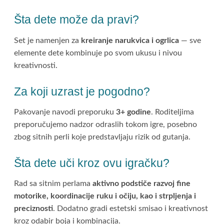
Šta dete može da pravi?
Set je namenjen za
kreiranje narukvica i ogrlica
— sve
elemente dete kombinuje po svom ukusu i nivou
kreativnosti.
Za koji uzrast je pogodno?
Pakovanje navodi preporuku
3+ godine
. Roditeljima
preporučujemo nadzor odraslih tokom igre, posebno
zbog sitnih perli koje predstavljaju rizik od gutanja.
Šta dete uči kroz ovu igračku?
Rad sa sitnim perlama
aktivno podstiče razvoj fine
motorike, koordinacije ruku i očiju, kao i strpljenja i
preciznosti
. Dodatno gradi estetski smisao i kreativnost
kroz odabir boja i kombinacija.