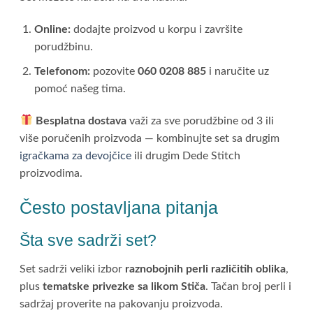
Online:
dodajte proizvod u korpu i završite
porudžbinu.
Telefonom:
pozovite
060 0208 885
i naručite uz
pomoć našeg tima.
Besplatna dostava
važi za sve porudžbine od 3 ili
više poručenih proizvoda — kombinujte set sa drugim
igračkama za devojčice
ili drugim Dede Stitch
proizvodima.
Često postavljana pitanja
Šta sve sadrži set?
Set sadrži veliki izbor
raznobojnih perli različitih oblika
,
plus
tematske privezke sa likom Stiča
. Tačan broj perli i
sadržaj proverite na pakovanju proizvoda.