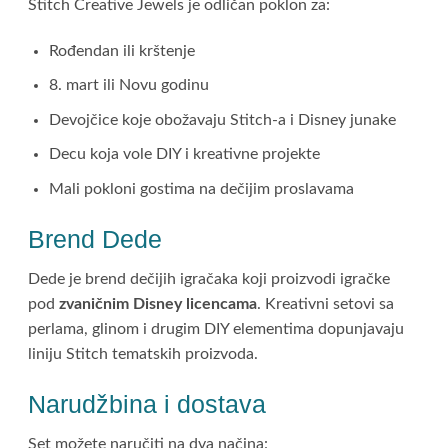
Stitch Creative Jewels je odličan poklon za:
Rođendan ili krštenje
8. mart ili Novu godinu
Devojčice koje obožavaju Stitch-a i Disney junake
Decu koja vole DIY i kreativne projekte
Mali pokloni gostima na dečijim proslavama
Brend Dede
Dede je brend dečijih igračaka koji proizvodi igračke
pod
zvaničnim Disney licencama
. Kreativni setovi sa
perlama, glinom i drugim DIY elementima dopunjavaju
liniju Stitch tematskih proizvoda.
Narudžbina i dostava
Set možete naručiti na dva načina: