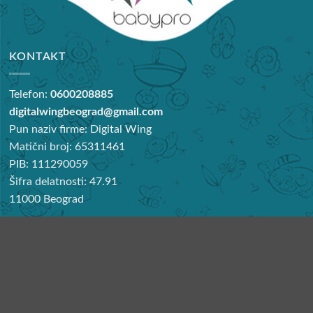
KONTAKT
Telefon:
0600208885
digitalwingbeograd@gmail.com
Pun naziv firme: Digital Wing
Matični broj: 65311461
PIB: 111290059
Šifra delatnosti: 47.91
11000 Beograd
Preporučeni članci
Najbolje noše za bebe