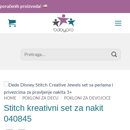
Skip
čenih proizvoda!
to
content
Search
for:
HOME
/
POKLONI ZA DECU
/
POKLONI ZA DEVOJCICE
Stitch kreativni set za nakit
040845