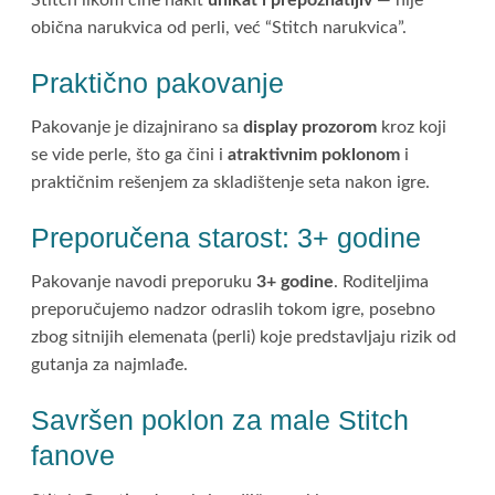
obična narukvica od perli, već “Stitch narukvica”.
Praktično pakovanje
Pakovanje je dizajnirano sa
display prozorom
kroz koji
se vide perle, što ga čini i
atraktivnim poklonom
i
praktičnim rešenjem za skladištenje seta nakon igre.
Preporučena starost: 3+ godine
Pakovanje navodi preporuku
3+ godine
. Roditeljima
preporučujemo nadzor odraslih tokom igre, posebno
zbog sitnijih elemenata (perli) koje predstavljaju rizik od
gutanja za najmlađe.
Savršen poklon za male Stitch
fanove