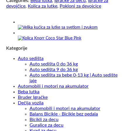
Categories:
Beba lutka
,
Igračke za decu
,
Igračke za
devojčice
,
Kolica za lutke
,
Pokloni za devojcice
Kategorije
Auto sedišta
Auto sedišta 0 do 36 kg
Auto sedišta 9 do 36 kg
Auto sedišta za bebe 0-13 kg | Auto sedište
jaje
Automobili i motori na akumulator
Beba lutka
Bruder Igračke
Dečija vozila
Automobili i motori na akumulator
Balans Bicikle - Bicikle bez pedala
Bicikli za decu
Guralice za decu
Kvad za decu