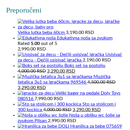
Preporučeni
Velika lutka beba 60cm
3,190.00
RSD
Edukativna noša sa zvukom
Rated
5.00
out of 5
2,990.00
RSD
Usisivač
za decu - Dečiji usisivač igračka
2,190.00
RSD
Boks set na postolju
Original
Current
4,000.00
RSD
3,290.00
RSD
price
price
Muzička
was:
is:
šetalica 3u1 sa igračkama 969546
4,500.00
RSD
Original
Current
4,000.00 RSD.
3,290.00 RSD.
3,290.00
RSD
price
price
Veliki bager na pedale Doly Toys
was:
is:
080516
7,990.00
RSD
4,500.00 RSD.
3,290.00 RSD.
Sto sa stolicom i
Original
Current
300 kockica
4,000.00
RSD
3,290.00
RSD
price
price
Noša u obliku wc šolje sa
was:
is:
zvukom Pilsan
2,990.00
RSD
4,000.00 RSD.
3,290.00 RSD.
Hranilica za bebe 075659