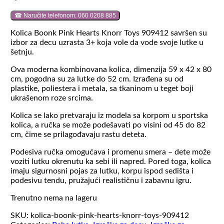
☎ Naručite telefonom: 060 0208 885
Kolica Boonk Pink Hearts Knorr Toys 909412 savršen su
izbor za decu uzrasta 3+ koja vole da vode svoje lutke u
šetnju.
Ova moderna kombinovana kolica, dimenzija 59 x 42 x 80
cm, pogodna su za lutke do 52 cm. Izrađena su od
plastike, poliestera i metala, sa tkaninom u teget boji
ukrašenom roze srcima.
Kolica se lako pretvaraju iz modela sa korpom u sportska
kolica, a ručka se može podešavati po visini od 45 do 82
cm, čime se prilagođavaju rastu deteta.
Podesiva ručka omogućava i promenu smera – dete može
voziti lutku okrenutu ka sebi ili napred. Pored toga, kolica
imaju sigurnosni pojas za lutku, korpu ispod sedišta i
podesivu tendu, pružajući realističnu i zabavnu igru.
Trenutno nema na lageru
SKU:
kolica-boonk-pink-hearts-knorr-toys-909412