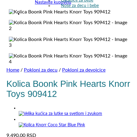
Ogradice za bebe
Nastavite kupovinu
Noše za decu i bebe
Home
/
Pokloni za decu
/
Pokloni za devojcice
Kolica Boonk Pink Hearts Knorr
Toys 909412
9,490.00
RSD