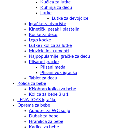
Kućica za lutke
Kuhinja za decu
Lutke
Lutke za devojčice
Igračke za dvorište
Kinetički pesak i plastelin
Kocke za decu
Lego kocke
Lutke i kolica za lutke
Muzicki instrumenti
Najpopularnije igračke za decu
Plisane igracke
Plisani meda
Plisani vuk igracka
Tablet za decu
Kolica za bebe
Kišobran kolica za bebe
Kolica za bebe 3 u 1
LENA TOYS Igračke
Oprema za bebe
Adapter za WC solju
Dubak za bebe
Hranilica za bebe
Kadica za bebe