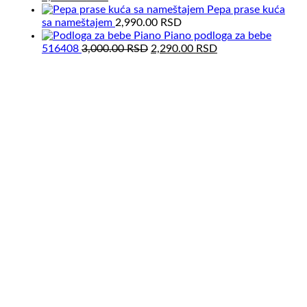
price
price
Pepa prase kuća
was:
is:
sa nameštajem
2,990.00
RSD
5,000.00 RSD.
3,690.00 RSD.
Piano podloga za bebe
Original
Current
516408
3,000.00
RSD
2,290.00
RSD
price
price
was:
is:
3,000.00 RSD.
2,290.00 RSD.