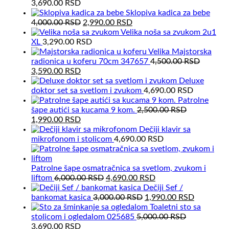
3,690.00
RSD
Sklopiva kadica za bebe
Original
Current
4,000.00
RSD
2,990.00
RSD
price
price
Velika noša sa zvukom 2u1
was:
is:
XL
3,290.00
RSD
4,000.00 RSD.
2,990.00 RSD.
Velika Majstorska
radionica u koferu 70cm 347657
4,500.00
RSD
Original
Current
3,590.00
RSD
price
price
Deluxe
was:
is:
doktor set sa svetlom i zvukom
4,690.00
RSD
4,500.00 RSD.
3,590.00 RSD.
Patrolne
šape autići sa kucama 9 kom.
2,500.00
RSD
Original
Current
1,990.00
RSD
price
price
Dečiji klavir sa
was:
is:
mikrofonom i stolicom
4,690.00
RSD
2,500.00 RSD.
1,990.00 RSD.
Patrolne šape osmatračnica sa svetlom, zvukom i
Original
Current
liftom
6,000.00
RSD
4,690.00
RSD
price
price
Dečiji Sef /
was:
Original
is:
Current
bankomat kasica
3,000.00
RSD
1,990.00
RSD
6,000.00 RSD.
price
4,690.00 RSD.
price
Toaletni sto sa
was:
is:
stolicom i ogledalom 025685
5,000.00
RSD
Original
Current
3,000.00 RSD.
1,990.00
3,690.00
RSD