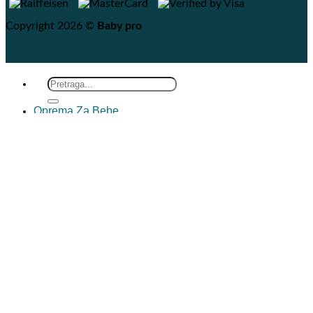
Copyright 2026 ©
Baby pro
Search
for:
Oprema Za Bebe
Hranilica za bebe
Muzičke ljuljaške
Ogradice za bebe
Noše za decu i bebe
Igračke Za Decu
Najpopularnije igračke za decu
LENA TOYS Igračke
Igračke za dečake
Igračke za devojčice
Igracke za bebe
Edukativne igračke
Bruder Igračke
Igračke za dvorište
Tobogani za decu
Kinetički pesak
Lutke i kolica
Autići na daljinski
Kocke za decu
Plisane igracke
Muzicki instrumenti
Dečija Vozila
Tricikli guralice za decu