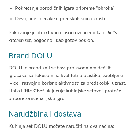
Pokretanje porodičnih igara pripreme “obroka”
Devojčice i dečake u predškolskom uzrastu
Pakovanje je atraktivno i jasno označeno kao
chef’s
kitchen set
, pogodno i kao gotov poklon.
Brend DOLU
DOLU je brend koji se bavi proizvodnjom dečijih
igračaka, sa fokusom na kvalitetnu plastiku, zaobljene
ivice i razvojno korisne aktivnosti za predškolski uzrast.
Linija
Little Chef
uključuje kuhinjske setove i prateće
pribore za scenarijsku igru.
Narudžbina i dostava
Kuhinja set DOLU možete naručiti na dva načina: