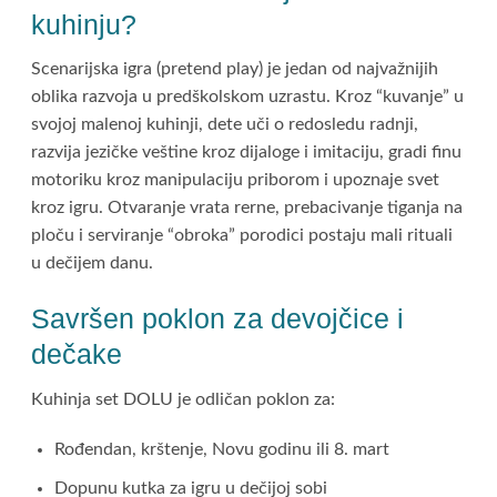
kuhinju?
Scenarijska igra (pretend play) je jedan od najvažnijih
oblika razvoja u predškolskom uzrastu. Kroz “kuvanje” u
svojoj malenoj kuhinji, dete uči o redosledu radnji,
razvija jezičke veštine kroz dijaloge i imitaciju, gradi finu
motoriku kroz manipulaciju priborom i upoznaje svet
kroz igru. Otvaranje vrata rerne, prebacivanje tiganja na
ploču i serviranje “obroka” porodici postaju mali rituali
u dečijem danu.
Savršen poklon za devojčice i
dečake
Kuhinja set DOLU je odličan poklon za:
Rođendan, krštenje, Novu godinu ili 8. mart
Dopunu kutka za igru u dečijoj sobi