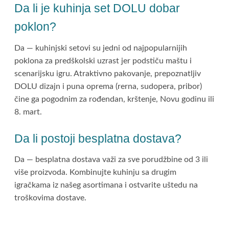
Da li je kuhinja set DOLU dobar
poklon?
Da — kuhinjski setovi su jedni od najpopularnijih
poklona za predškolski uzrast jer podstiču maštu i
scenarijsku igru. Atraktivno pakovanje, prepoznatljiv
DOLU dizajn i puna oprema (rerna, sudopera, pribor)
čine ga pogodnim za rođendan, krštenje, Novu godinu ili
8. mart.
Da li postoji besplatna dostava?
Da — besplatna dostava važi za sve porudžbine od 3 ili
više proizvoda. Kombinujte kuhinju sa drugim
igračkama iz našeg asortimana i ostvarite uštedu na
troškovima dostave.