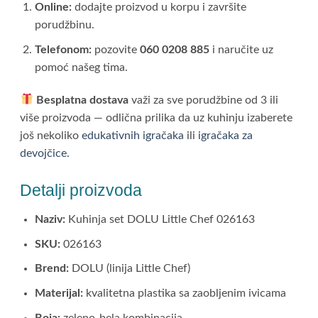
Online:
dodajte proizvod u korpu i završite
porudžbinu.
Telefonom:
pozovite
060 0208 885
i naručite uz
pomoć našeg tima.
Besplatna dostava
važi za sve porudžbine od 3 ili
više proizvoda — odlična prilika da uz kuhinju izaberete
još nekoliko
edukativnih igračaka
ili
igračaka za
devojčice
.
Detalji proizvoda
Naziv:
Kuhinja set DOLU Little Chef 026163
SKU:
026163
Brend:
DOLU (linija Little Chef)
Materijal:
kvalitetna plastika sa zaobljenim ivicama
Boja:
zeleno-bela kombinacija