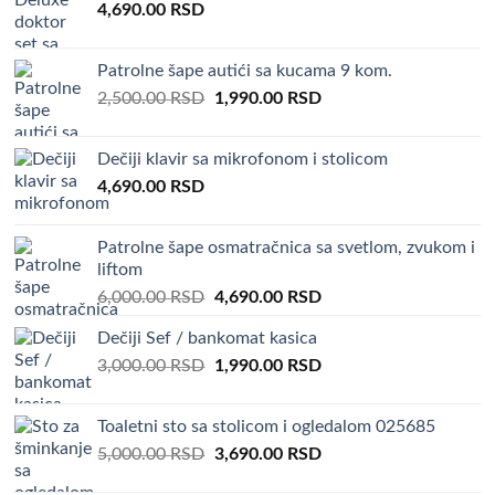
4,690.00
RSD
4,500.00 RSD.
3,590.00 RSD.
Patrolne šape autići sa kucama 9 kom.
Original
Current
2,500.00
RSD
1,990.00
RSD
price
price
was:
is:
Dečiji klavir sa mikrofonom i stolicom
2,500.00 RSD.
1,990.00 RSD.
4,690.00
RSD
Patrolne šape osmatračnica sa svetlom, zvukom i
liftom
Original
Current
6,000.00
RSD
4,690.00
RSD
price
price
Dečiji Sef / bankomat kasica
was:
is:
Original
Current
3,000.00
RSD
6,000.00 RSD.
1,990.00
RSD
4,690.00 RSD.
price
price
was:
is:
Toaletni sto sa stolicom i ogledalom 025685
3,000.00 RSD.
1,990.00 RSD.
Original
Current
5,000.00
RSD
3,690.00
RSD
price
price