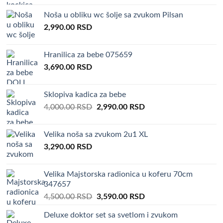
was:
is:
Noša u obliku wc šolje sa zvukom Pilsan
4,000.00 RSD.
3,290.00 RSD.
2,990.00
RSD
Hranilica za bebe 075659
3,690.00
RSD
Sklopiva kadica za bebe
Original
Current
4,000.00
RSD
2,990.00
RSD
price
price
was:
is:
Velika noša sa zvukom 2u1 XL
4,000.00 RSD.
2,990.00 RSD.
3,290.00
RSD
Velika Majstorska radionica u koferu 70cm
347657
Original
Current
4,500.00
RSD
3,590.00
RSD
price
price
Deluxe doktor set sa svetlom i zvukom
was:
is: