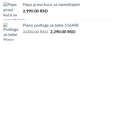
was:
is:
Pepa prase kuća sa nameštajem
5,000.00 RSD.
3,690.00 RSD.
2,990.00
RSD
Piano podloga za bebe 516408
Original
Current
3,000.00
RSD
2,290.00
RSD
price
price
was:
is:
3,000.00 RSD.
2,290.00 RSD.