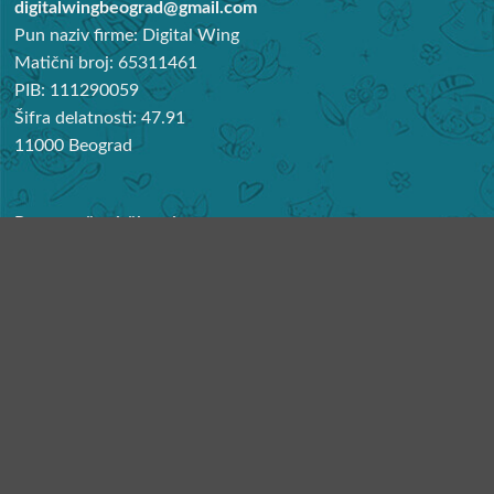
digitalwingbeograd@gmail.com
Pun naziv firme: Digital Wing
Matični broj: 65311461
PIB: 111290059
Šifra delatnosti: 47.91
11000 Beograd
Preporučeni članci
Najbolje noše za bebe
KORISNIČKI SERVIS
Reklamacije