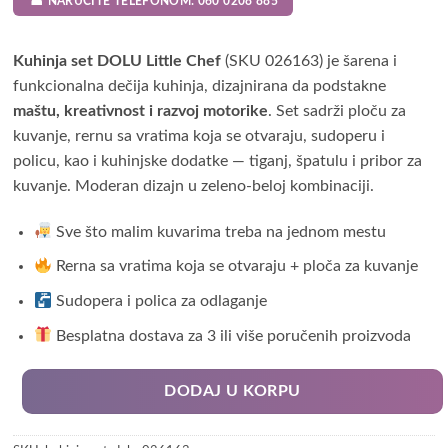
☎ NARUČITE TELEFONOM: 060 0208 885
Kuhinja set DOLU Little Chef
(SKU 026163) je šarena i
funkcionalna dečija kuhinja, dizajnirana da podstakne
maštu, kreativnost i razvoj motorike
. Set sadrži ploču za
kuvanje, rernu sa vratima koja se otvaraju, sudoperu i
policu, kao i kuhinjske dodatke — tiganj, špatulu i pribor za
kuvanje. Moderan dizajn u zeleno-beloj kombinaciji.
Sve što malim kuvarima treba na jednom mestu
Rerna sa vratima koja se otvaraju + ploča za kuvanje
Sudopera i polica za odlaganje
Besplatna dostava za 3 ili više poručenih proizvoda
DODAJ U KORPU