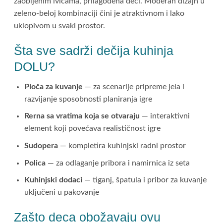
zaobljenim ivicama, prilagođena deci. Moderan dizajn u
zeleno-beloj kombinaciji čini je atraktivnom i lako
uklopivom u svaki prostor.
Šta sve sadrži dečija kuhinja
DOLU?
Ploča za kuvanje
— za scenarije pripreme jela i
razvijanje sposobnosti planiranja igre
Rerna sa vratima koja se otvaraju
— interaktivni
element koji povećava realističnost igre
Sudopera
— kompletira kuhinjski radni prostor
Polica
— za odlaganje pribora i namirnica iz seta
Kuhinjski dodaci
— tiganj, špatula i pribor za kuvanje
uključeni u pakovanje
Zašto deca obožavaju ovu