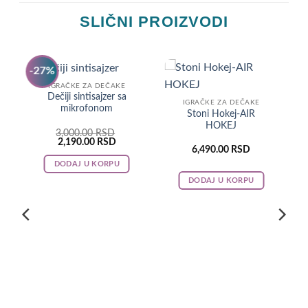
SLIČNI PROIZVODI
-27%
IGRAČKE ZA DEČAKE
Dečiji sintisajzer sa
IGRAČKE ZA DEČAKE
mikrofonom
Stoni Hokej-AIR
HOKEJ
3,000.00
RSD
Original
Current
2,190.00
RSD
6,490.00
RSD
price
price
was:
is:
DODAJ U KORPU
3,000.00 RSD.
2,190.00 RSD.
DODAJ U KORPU