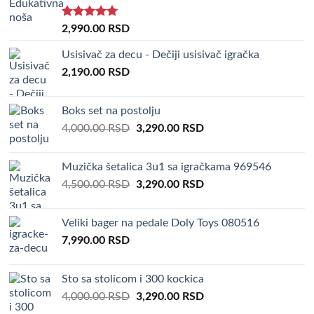
Rated
5.00
2,990.00
RSD
out of 5
Usisivač za decu - Dečiji usisivač igračka
2,190.00
RSD
Boks set na postolju
Original
Current
4,000.00
RSD
3,290.00
RSD
price
price
was:
is:
Muzička šetalica 3u1 sa igračkama 969546
4,000.00 RSD.
3,290.00 RSD.
Original
Current
4,500.00
RSD
3,290.00
RSD
price
price
was:
is:
Veliki bager na pedale Doly Toys 080516
4,500.00 RSD.
3,290.00 RSD.
7,990.00
RSD
Sto sa stolicom i 300 kockica
Original
Current
4,000.00
RSD
3,290.00
RSD
price
price