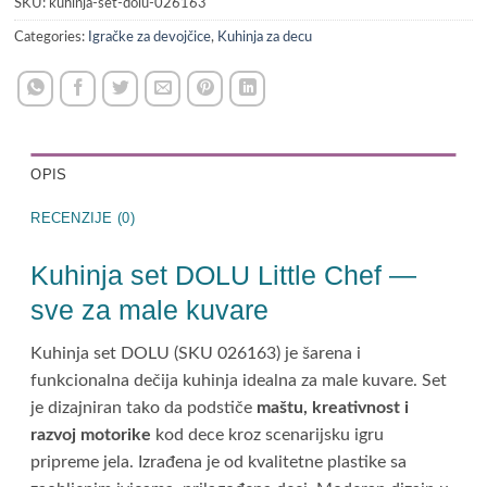
SKU:
kuhinja-set-dolu-026163
Categories:
Igračke za devojčice
,
Kuhinja za decu
OPIS
RECENZIJE (0)
Kuhinja set DOLU Little Chef —
sve za male kuvare
Kuhinja set DOLU (SKU 026163) je šarena i
funkcionalna dečija kuhinja idealna za male kuvare. Set
je dizajniran tako da podstiče
maštu, kreativnost i
razvoj motorike
kod dece kroz scenarijsku igru
pripreme jela. Izrađena je od kvalitetne plastike sa