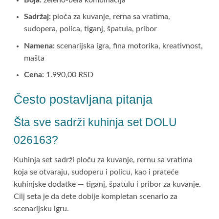
Sadržaj:
ploča za kuvanje, rerna sa vratima,
sudopera, polica, tiganj, špatula, pribor
Namena:
scenarijska igra, fina motorika, kreativnost,
mašta
Cena:
1.990,00 RSD
Često postavljana pitanja
Šta sve sadrži kuhinja set DOLU
026163?
Kuhinja set sadrži ploču za kuvanje, rernu sa vratima
koja se otvaraju, sudoperu i policu, kao i prateće
kuhinjske dodatke — tiganj, špatulu i pribor za kuvanje.
Cilj seta je da dete dobije kompletan scenario za
scenarijsku igru.