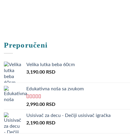
Preporučeni
Velika lutka beba 60cm
3,190.00
RSD
Edukativna noša sa zvukom
Rated
5.00
2,990.00
RSD
out of 5
Usisivač za decu - Dečiji usisivač igračka
2,190.00
RSD