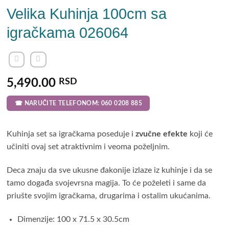
Velika Kuhinja 100cm sa
igračkama 026064
5,490.00
RSD
☎ NARUČITE TELEFONOM: 060 0208 885
Kuhinja set sa igračkama poseduje i
zvučne efekte
koji će
učiniti ovaj set atraktivnim i veoma poželjnim.
Deca znaju da sve ukusne đakonije izlaze iz kuhinje i da se
tamo događa svojevrsna magija. To će poželeti i same da
priušte svojim igračkama, drugarima i ostalim ukućanima.
Dimenzije: 100 x 71.5 x 30.5cm