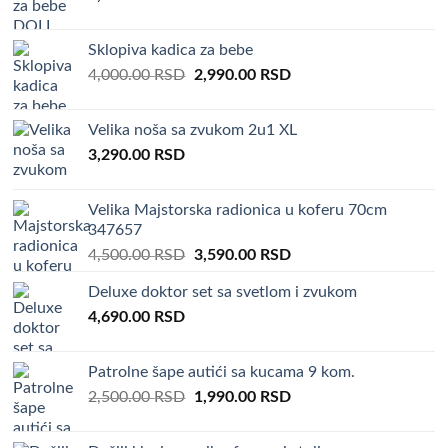
Sklopiva kadica za bebe
Original
Current
4,000.00
RSD
2,990.00
RSD
price
price
was:
is:
Velika noša sa zvukom 2u1 XL
4,000.00 RSD.
2,990.00 RSD.
3,290.00
RSD
Velika Majstorska radionica u koferu 70cm
347657
Original
Current
4,500.00
RSD
3,590.00
RSD
price
price
Deluxe doktor set sa svetlom i zvukom
was:
is:
4,690.00
RSD
4,500.00 RSD.
3,590.00 RSD.
Patrolne šape autići sa kucama 9 kom.
Original
Current
2,500.00
RSD
1,990.00
RSD
price
price
was:
is: