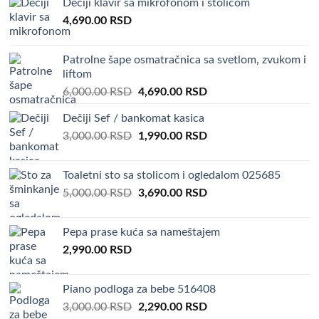
Dečiji klavir sa mikrofonom i stolicom
2,500.00 RSD.
1,990.00 RSD.
4,690.00
RSD
Patrolne šape osmatračnica sa svetlom, zvukom i
liftom
Original
Current
6,000.00
RSD
4,690.00
RSD
price
price
Dečiji Sef / bankomat kasica
was:
is:
Original
Current
3,000.00
RSD
6,000.00 RSD.
1,990.00
RSD
4,690.00 RSD.
price
price
was:
is:
Toaletni sto sa stolicom i ogledalom 025685
3,000.00 RSD.
1,990.00 RSD.
Original
Current
5,000.00
RSD
3,690.00
RSD
price
price
was:
is:
Pepa prase kuća sa nameštajem
5,000.00 RSD.
3,690.00 RSD.
2,990.00
RSD
Piano podloga za bebe 516408
Original
Current
3,000.00
RSD
2,290.00
RSD