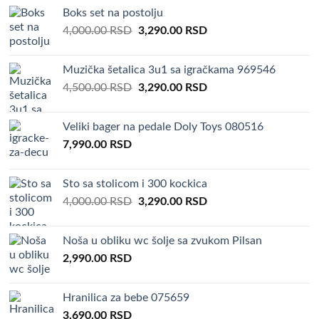
Boks set na postolju
Original
Current
4,000.00
RSD
3,290.00
RSD
price
price
was:
is:
Muzička šetalica 3u1 sa igračkama 969546
4,000.00 RSD.
3,290.00 RSD.
Original
Current
4,500.00
RSD
3,290.00
RSD
price
price
was:
is:
Veliki bager na pedale Doly Toys 080516
4,500.00 RSD.
3,290.00 RSD.
7,990.00
RSD
Sto sa stolicom i 300 kockica
Original
Current
4,000.00
RSD
3,290.00
RSD
price
price
was:
is:
Noša u obliku wc šolje sa zvukom Pilsan
4,000.00 RSD.
3,290.00 RSD.
2,990.00
RSD
Hranilica za bebe 075659
3,690.00
RSD