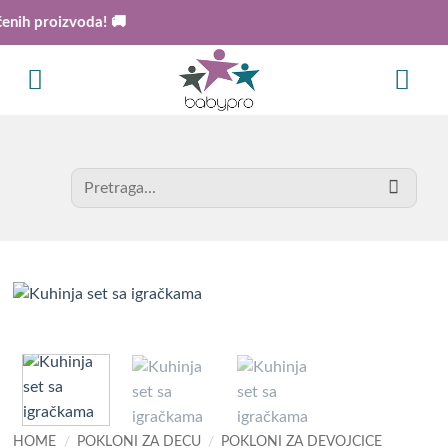
Skip
ih proizvoda! 🚚
to
content
Search
for:
HOME
/
POKLONI ZA DECU
/
POKLONI ZA DEVOJCICE