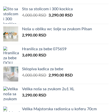
Sto sa stolicom i 300 kockica
Original
Current
4,000.00
RSD
3,290.00
RSD
price
price
was:
is:
Noša u obliku wc šolje sa zvukom Pilsan
4,000.00 RSD.
3,290.00 RSD.
2,990.00
RSD
Hranilica za bebe 075659
3,690.00
RSD
Sklopiva kadica za bebe
Original
Current
4,000.00
RSD
2,990.00
RSD
price
price
was:
is:
Velika noša sa zvukom 2u1 XL
4,000.00 RSD.
2,990.00 RSD.
3,290.00
RSD
Velika Majstorska radionica u koferu 70cm