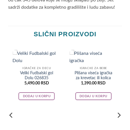
sadrži dodatke za kompletno gradilište i ludu zabavu!
SLIČNI PROIZVODI
IGRAČKE ZA DECU
IGRACKE ZA BEBE
a
Veliki Fudbalski gol
Plišana viseća igračka
Dolu 026835
za krevetac ili kolica
5,490.00
RSD
1,390.00
RSD
DODAJ U KORPU
DODAJ U KORPU