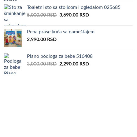
was:
is:
Toaletni sto sa stolicom i ogledalom 025685
3,000.00 RSD.
1,990.00 RSD.
Original
Current
5,000.00
RSD
3,690.00
RSD
price
price
was:
is:
Pepa prase kuća sa nameštajem
5,000.00 RSD.
3,690.00 RSD.
2,990.00
RSD
Piano podloga za bebe 516408
Original
Current
3,000.00
RSD
2,290.00
RSD
price
price
was:
is:
3,000.00 RSD.
2,290.00 RSD.