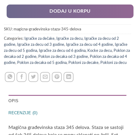
DODAJ U KORPU
SKU:
magicna-gradevinska-staza-345-delova
Categories:
Igračke za dečake
,
Igračke za decu
,
Igračke za decu od 2
godine
,
Igračke za decu od 3 godine
,
Igračke za decu od 4 godine
,
Igračke
za decu od 5 godina
,
Igračke za decu od 6 godina
,
Kocke za decu
,
Poklon za
decaka od 2 godine
,
Poklon za decaka od 3 godine
,
Poklon za decaka od 4
godine
,
Poklon za decaka od 5 godina
,
Pokloni za decake
,
Pokloni za decu
OPIS
RECENZIJE (0)
Magična građevinska staza 345 delova. Staza se sastoji
od čak 345 delova koje se mogu sklapati po želji. Set