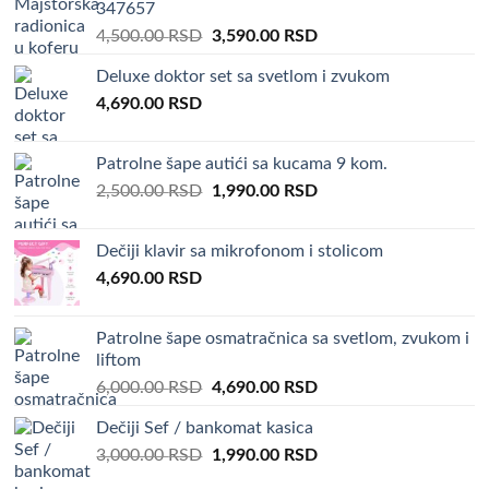
347657
Original
Current
4,500.00
RSD
3,590.00
RSD
price
price
Deluxe doktor set sa svetlom i zvukom
was:
is:
4,690.00
RSD
4,500.00 RSD.
3,590.00 RSD.
Patrolne šape autići sa kucama 9 kom.
Original
Current
2,500.00
RSD
1,990.00
RSD
price
price
was:
is:
Dečiji klavir sa mikrofonom i stolicom
2,500.00 RSD.
1,990.00 RSD.
4,690.00
RSD
Patrolne šape osmatračnica sa svetlom, zvukom i
liftom
Original
Current
6,000.00
RSD
4,690.00
RSD
price
price
Dečiji Sef / bankomat kasica
was:
is:
Original
Current
3,000.00
RSD
6,000.00 RSD.
1,990.00
RSD
4,690.00 RSD.
price
price