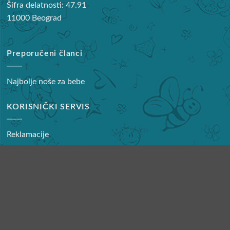
Šifra delatnosti: 47.91
11000 Beograd
Preporučeni članci
Najbolje noše za bebe
KORISNIČKI SERVIS
Reklamacije
Copyright 2026 ©
Baby pro