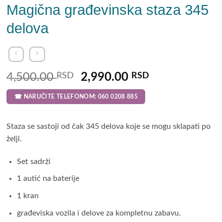
Magična građevinska staza 345
delova
Original
Current
4,500.00
RSD
2,990.00
RSD
price
price
☎ NARUČITE TELEFONOM: 060 0208 885
was:
is:
4,500.00 RSD.
2,990.00 RSD
Staza se sastoji od čak 345 delova koje se mogu sklapati po
želji.
Set sadrži
1 autić na baterije
1 kran
građeviska vozila i delove za kompletnu zabavu.