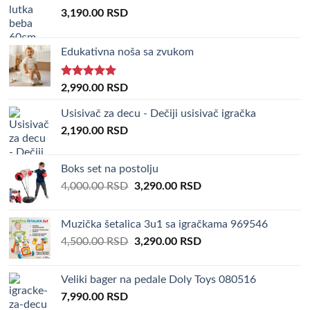
3,190.00
RSD
Edukativna noša sa zvukom
Rated
5.00
2,990.00
RSD
out of 5
Usisivač za decu - Dečiji usisivač igračka
2,190.00
RSD
Boks set na postolju
Original
Current
4,000.00
RSD
3,290.00
RSD
price
price
was:
is:
Muzička šetalica 3u1 sa igračkama 969546
4,000.00 RSD.
3,290.00 RSD.
Original
Current
4,500.00
RSD
3,290.00
RSD
price
price
was:
is:
Veliki bager na pedale Doly Toys 080516
4,500.00 RSD.
3,290.00 RSD.
7,990.00
RSD