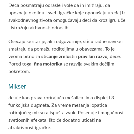
Deca posmatraju odrasle i vole da ih imitiraju, da
upoznaju okolinu i svet. Igračke koje oponašaju uređaj iz
svakodnevnog života omogućavaju deci da kroz igru uče
i istražuju aktivnosti odraslih.
Osećaju se starije, ali i odgovornije, stiču radne navike i
smatraju da pomažu roditeljima u obavezama. To je
veoma bitno za
sticanje zrelosti
i
pravilan razvoj
dece.
Pored toga,
fina motorika
se razvija svakim dečijim
pokretom.
Mikser
deluje kao prava rotirajuća mešalica. Ima displej i 3
funkcijska dugmeta. Za vreme mešanja lopatica
rotirajućeg miksera ispušta zvuk. Poseduje i mogućnost
svetlosnih efekata, što će dodatno uticati na
atraktivnost igračke.