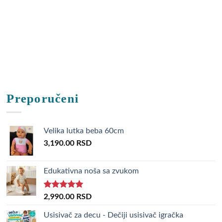
Preporučeni
Velika lutka beba 60cm
3,190.00
RSD
Edukativna noša sa zvukom
Rated
5.00
2,990.00
RSD
out of 5
Usisivač za decu - Dečiji usisivač igračka