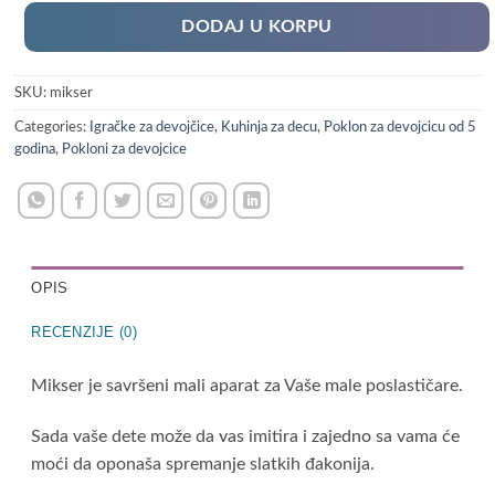
DODAJ U KORPU
SKU:
mikser
Categories:
Igračke za devojčice
,
Kuhinja za decu
,
Poklon za devojcicu od 5
godina
,
Pokloni za devojcice
OPIS
RECENZIJE (0)
Mikser je savršeni mali aparat za Vaše male poslastičare.
Sada vaše dete može da vas imitira i zajedno sa vama će
moći da oponaša spremanje slatkih đakonija.