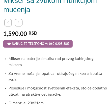
Mikser sa zvukom i funkcijom
mućenja
1,590.00
RSD
☎ NARUČITE TELEFONOM: 060 0208 885
Mikser na baterije simulira rad pravog kuhinjskog
miksera
Za vreme mešanja lopatica rotirajućeg miksera ispušta
zvuk.
Poseduje i mogućnost svetlosnih efekata, što će dodatno
uticati na atraktivnost igračke.
Dimenzije: 23x21cm