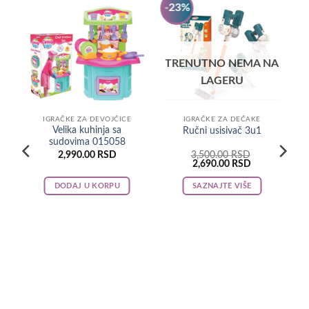
-23%
TRENUTNO NEMA NA
LAGERU
IGRAČKE ZA DEVOJČICE
IGRAČKE ZA DEČAKE
Velika kuhinja sa
Ručni usisivač 3u1
sudovima 015058
2,990.00
RSD
3,500.00
RSD
Original
Current
2,690.00
RSD
price
price
was:
is:
DODAJ U KORPU
SAZNAJTE VIŠE
3,500.00 RSD.
2,690.00 RSD