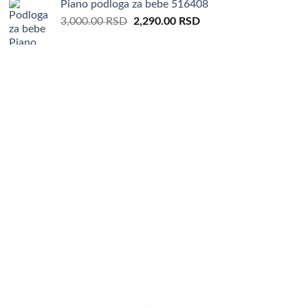
Piano podloga za bebe 516408
Original
Current
3,000.00
RSD
2,290.00
RSD
price
price
was:
is:
3,000.00 RSD.
2,290.00 RSD.