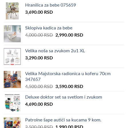
Hranilica za bebe 075659
3,690.00
RSD
Sklopiva kadica za bebe
Original
Current
4,000.00
RSD
2,990.00
RSD
price
price
was:
is:
Velika noša sa zvukom 2u1 XL
4,000.00 RSD.
2,990.00 RSD.
3,290.00
RSD
Velika Majstorska radionica u koferu 70cm
347657
Original
Current
4,500.00
RSD
3,590.00
RSD
price
price
Deluxe doktor set sa svetlom i zvukom
was:
is:
4,690.00
RSD
4,500.00 RSD.
3,590.00 RSD.
Patrolne šape autići sa kucama 9 kom.
Original
Current
2,500.00
RSD
1,990.00
RSD