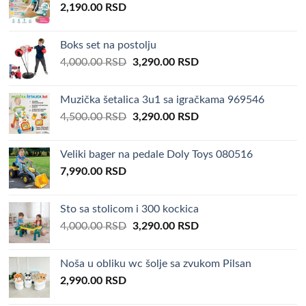
2,190.00
RSD
Boks set na postolju
Original
Current
4,000.00
RSD
3,290.00
RSD
price
price
was:
is:
Muzička šetalica 3u1 sa igračkama 969546
4,000.00 RSD.
3,290.00 RSD.
Original
Current
4,500.00
RSD
3,290.00
RSD
price
price
was:
is:
Veliki bager na pedale Doly Toys 080516
4,500.00 RSD.
3,290.00 RSD.
7,990.00
RSD
Sto sa stolicom i 300 kockica
Original
Current
4,000.00
RSD
3,290.00
RSD
price
price
was:
is:
Noša u obliku wc šolje sa zvukom Pilsan
4,000.00 RSD.
3,290.00 RSD.
2,990.00
RSD