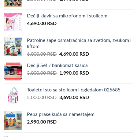
price
price
was:
is:
Dečiji klavir sa mikrofonom i stolicom
2,500.00 RSD.
1,990.00 RSD.
4,690.00
RSD
Patrolne šape osmatračnica sa svetlom, zvukom i
liftom
Original
Current
6,000.00
RSD
4,690.00
RSD
price
price
Dečiji Sef / bankomat kasica
was:
is:
Original
Current
3,000.00
RSD
6,000.00 RSD.
1,990.00
RSD
4,690.00 RSD.
price
price
was:
is:
Toaletni sto sa stolicom i ogledalom 025685
3,000.00 RSD.
1,990.00 RSD.
Original
Current
5,000.00
RSD
3,690.00
RSD
price
price
was:
is:
Pepa prase kuća sa nameštajem
5,000.00 RSD.
3,690.00 RSD.
2,990.00
RSD