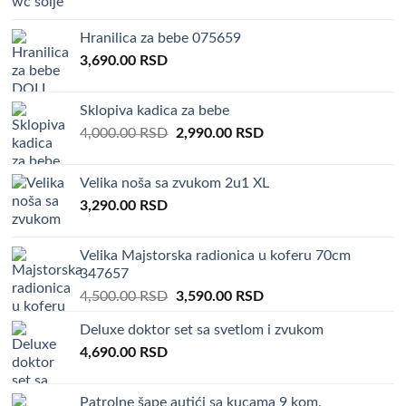
Hranilica za bebe 075659
3,690.00
RSD
Sklopiva kadica za bebe
Original
Current
4,000.00
RSD
2,990.00
RSD
price
price
was:
is:
Velika noša sa zvukom 2u1 XL
4,000.00 RSD.
2,990.00 RSD.
3,290.00
RSD
Velika Majstorska radionica u koferu 70cm
347657
Original
Current
4,500.00
RSD
3,590.00
RSD
price
price
Deluxe doktor set sa svetlom i zvukom
was:
is:
4,690.00
RSD
4,500.00 RSD.
3,590.00 RSD.
Patrolne šape autići sa kucama 9 kom.