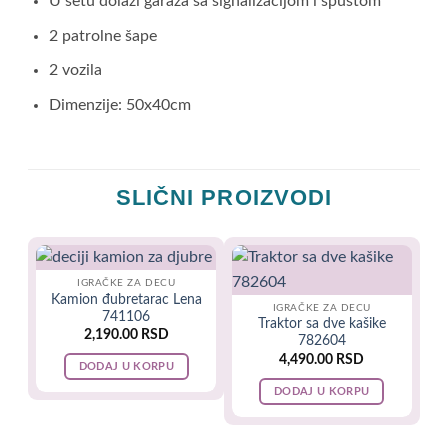
U setu dolazi garaža sa signalizacijom i spustom
2 patrolne šape
2 vozila
Dimenzije: 50x40cm
SLIČNI PROIZVODI
IGRAČKE ZA DECU
Kamion đubretarac Lena
IGRAČKE ZA DECU
741106
Traktor sa dve kašike
2,190.00
RSD
782604
4,490.00
RSD
DODAJ U KORPU
DODAJ U KORPU