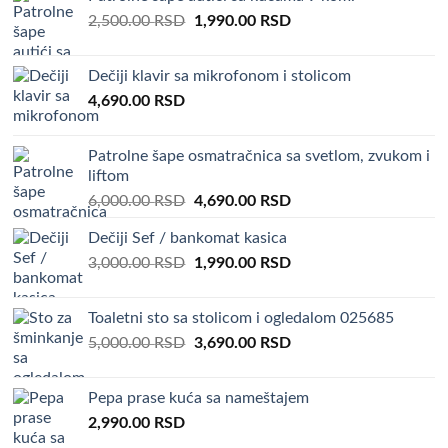
Original
Current
2,500.00
RSD
1,990.00
RSD
price
price
was:
is:
Dečiji klavir sa mikrofonom i stolicom
2,500.00 RSD.
1,990.00 RSD.
4,690.00
RSD
Patrolne šape osmatračnica sa svetlom, zvukom i
liftom
Original
Current
6,000.00
RSD
4,690.00
RSD
price
price
Dečiji Sef / bankomat kasica
was:
is:
Original
Current
3,000.00
RSD
6,000.00 RSD.
1,990.00
RSD
4,690.00 RSD.
price
price
was:
is:
Toaletni sto sa stolicom i ogledalom 025685
3,000.00 RSD.
1,990.00 RSD.
Original
Current
5,000.00
RSD
3,690.00
RSD
price
price
was:
is:
Pepa prase kuća sa nameštajem
5,000.00 RSD.
3,690.00 RSD.
2,990.00
RSD