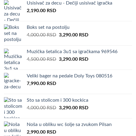
Usisivač za decu - Dečiji usisivač igračka
2,190.00
RSD
Boks set na postolju
Original
Current
4,000.00
RSD
3,290.00
RSD
price
price
was:
is:
Muzička šetalica 3u1 sa igračkama 969546
4,000.00 RSD.
3,290.00 RSD.
Original
Current
4,500.00
RSD
3,290.00
RSD
price
price
was:
is:
Veliki bager na pedale Doly Toys 080516
4,500.00 RSD.
3,290.00 RSD.
7,990.00
RSD
Sto sa stolicom i 300 kockica
Original
Current
4,000.00
RSD
3,290.00
RSD
price
price
was:
is:
Noša u obliku wc šolje sa zvukom Pilsan
4,000.00 RSD.
3,290.00 RSD.
2,990.00
RSD