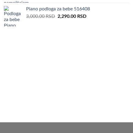
Piano podloga za bebe 516408
Original
Current
3,000.00
RSD
2,290.00
RSD
price
price
was:
is:
3,000.00 RSD.
2,290.00 RSD.