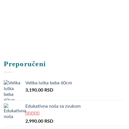
Preporučeni
Velika lutka beba 60cm
3,190.00
RSD
Edukativna noša sa zvukom
Rated
5.00
2,990.00
RSD
out of 5