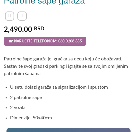
Patrolne šape garaža
2,490.00
RSD
☎ NARUČITE TELEFONOM: 060 0208 885
Patrolne šape garaža je igračka za decu koju će obožavati.
Sastavite svoj gradski parking i igrajte se sa svojim omiljenim
patrolnim šapama
U setu dolazi garaža sa signalizacijom i spustom
2 patrolne šape
2 vozila
Dimenzije: 50x40cm