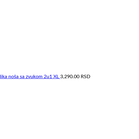
lika noša sa zvukom 2u1 XL
3,290.00
RSD