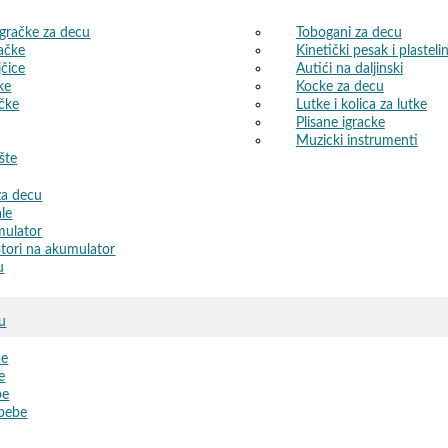
igračke za decu
Tobogani za decu
ačke
Kinetički pesak i plasteli
jčice
Autići na daljinski
ke
Kocke za decu
ačke
Lutke i kolica za lutke
Plisane igracke
Muzicki instrumenti
šte
 za decu
ale
mulator
tori na akumulator
u
cu
be
e
be
 bebe