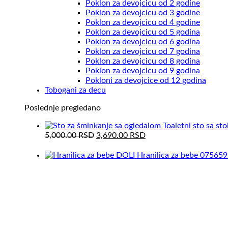
Poklon za devojcicu od 2 godine
Poklon za devojcicu od 3 godine
Poklon za devojcicu od 4 godine
Poklon za devojcicu od 5 godina
Poklon za devojcicu od 6 godina
Poklon za devojcicu od 7 godina
Poklon za devojcicu od 8 godina
Poklon za devojcicu od 9 godina
Pokloni za devojcice od 12 godina
Tobogani za decu
Poslednje pregledano
Toaletni sto sa st
Original
Current
5,000.00
RSD
3,690.00
RSD
price
price
was:
is:
Hranilica za bebe 075659
5,000.00 RSD.
3,690.00 RSD.