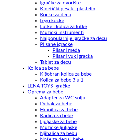
Igračke za dvorište
Kinetički pesak i plastelin
Kocke za decu
Lego kocke
Lutke i kolica za lutke
Muzicki instrumenti
Najpopularnije igračke za decu
Plisane igracke
Plisani meda
Plisani vuk igracka
Tablet za decu
Kolica za bebe
Kišobran kolica za bebe
Kolica za bebe 3 u 1
LENA TOYS Igračke
Oprema za bebe
Adapter za WC solju
Dubak za bebe
Hranilica za bebe
Kadica za bebe
Ljuljaške za bebe
Muzičke ljuljaške
Njihalica za bebu
Noše za decu i bebe