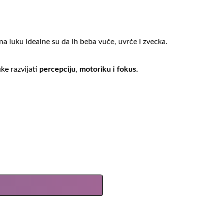
 na luku idealne su da ih beba vuče, uvrće i zvecka.
ke razvijati
percepciju
,
motoriku i fokus.