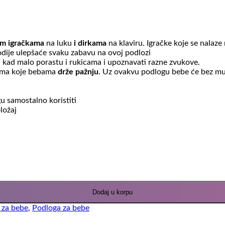
im igračkama
na luku
i dirkama
na klaviru. Igračke koje se nalaze
odije ulepšaće svaku zabavu na ovoj podlozi
, kad malo porastu i rukicama i upoznavati razne zvukove.
jama koje bebama
drže pažnju
. Uz ovakvu podlogu bebe će bez mu
u samostalno koristiti
oložaj
Dodaj u korpu
 za bebe
,
Podloga za bebe