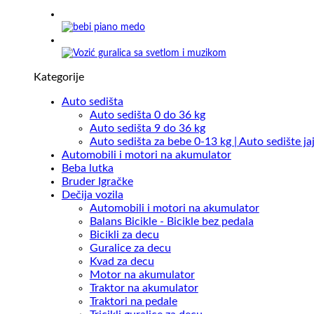
Kategorije
Auto sedišta
Auto sedišta 0 do 36 kg
Auto sedišta 9 do 36 kg
Auto sedišta za bebe 0-13 kg | Auto sedište ja
Automobili i motori na akumulator
Beba lutka
Bruder Igračke
Dečija vozila
Automobili i motori na akumulator
Balans Bicikle - Bicikle bez pedala
Bicikli za decu
Guralice za decu
Kvad za decu
Motor na akumulator
Traktor na akumulator
Traktori na pedale