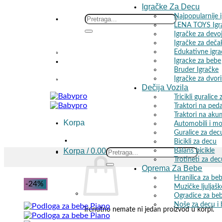
Igračke Za Decu
Najpopularnije 
Skip
Search
LENA TOYS Igr
to
for:
Igračke za devo
content
Igračke za deča
Edukativne igr
iše poručenih proizvoda! 🚚
Igracke za bebe
Bruder Igračke
Igračke za dvori
iše poručenih proizvoda! 🚚
Dečija Vozila
Tricikli guralice
Traktori na ped
Traktori na aku
Korpa
Automobili i mo
Guralice za dec
Bicikli za decu
Korpa /
0.00
RSD
Balans bicikle
Search
Trotineti za de
for:
Oprema Za Bebe
Hranilica za be
-24%
Muzičke ljuljašk
Ogradice za be
Noše za decu i
Trenutno nemate ni jedan proizvod u korpi.