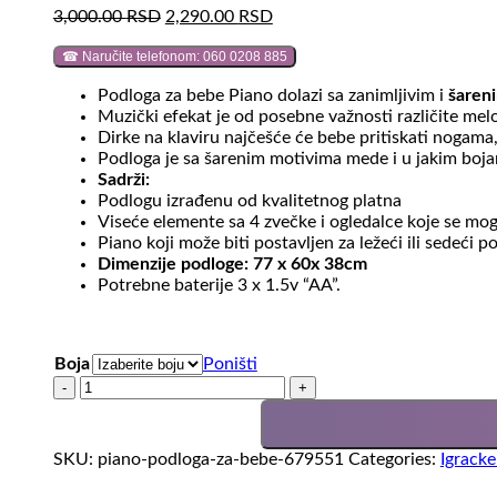
Original
Current
3,000.00
RSD
2,290.00
RSD
price
price
☎ Naručite telefonom: 060 0208 885
was:
is:
3,000.00 RSD.
2,290.00 RSD.
Podloga za bebe Piano dolazi sa zanimljivim i
šaren
Muzički efekat je od posebne važnosti različite mel
Dirke na klaviru najčešće će bebe pritiskati nogama
Podloga je sa šarenim motivima mede i u jakim bo
Sadrži:
Podlogu izrađenu od kvalitetnog platna
Viseće elemente sa 4 zvečke i ogledalce koje se mog
Piano koji može biti postavljen za ležeći ili sedeći p
Dimenzije podloge: 77 x 60x 38cm
Potrebne baterije 3 x 1.5v “AA”.
Boja
Poništi
Piano
podloga
za
bebe
SKU:
piano-podloga-za-bebe-679551
Categories:
Igracke
516408
količina