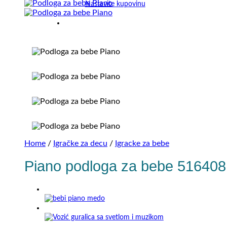
Nastavite kupovinu
Home
/
Igračke za decu
/
Igracke za bebe
Piano podloga za bebe 516408