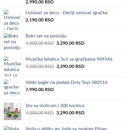
Rated
5.00
2,990.00
RSD
out of 5
Usisivač za decu - Dečiji usisivač igračka
2,190.00
RSD
Boks set na postolju
Original
Current
4,000.00
RSD
3,290.00
RSD
price
price
was:
is:
Muzička šetalica 3u1 sa igračkama 969546
4,000.00 RSD.
3,290.00 RSD.
Original
Current
4,500.00
RSD
3,290.00
RSD
price
price
was:
is:
Veliki bager na pedale Doly Toys 080516
4,500.00 RSD.
3,290.00 RSD.
7,990.00
RSD
Sto sa stolicom i 300 kockica
Original
Current
4,000.00
RSD
3,290.00
RSD
price
price
was:
is:
Noša u obliku wc šolje sa zvukom Pilsan