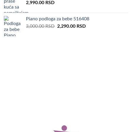
2,990.00
RSD
Piano podloga za bebe 516408
Original
Current
3,000.00
RSD
2,290.00
RSD
price
price
was:
is:
3,000.00 RSD.
2,290.00 RSD.