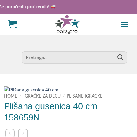
Skip
 poručenih proizvoda!
to
content
Search
for:
HOME
/
IGRAČKE ZA DECU
/
PLISANE IGRACKE
Plišana gusenica 40 cm
158659N