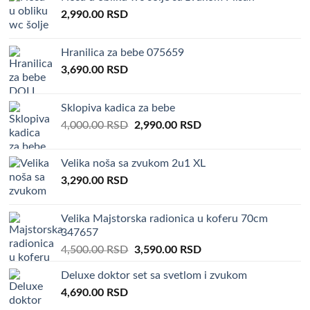
4,000.00 RSD.
3,290.00 RSD.
2,990.00
RSD
Hranilica za bebe 075659
3,690.00
RSD
Sklopiva kadica za bebe
Original
Current
4,000.00
RSD
2,990.00
RSD
price
price
was:
is:
Velika noša sa zvukom 2u1 XL
4,000.00 RSD.
2,990.00 RSD.
3,290.00
RSD
Velika Majstorska radionica u koferu 70cm
347657
Original
Current
4,500.00
RSD
3,590.00
RSD
price
price
Deluxe doktor set sa svetlom i zvukom
was:
is:
4,690.00
RSD
4,500.00 RSD.
3,590.00 RSD.