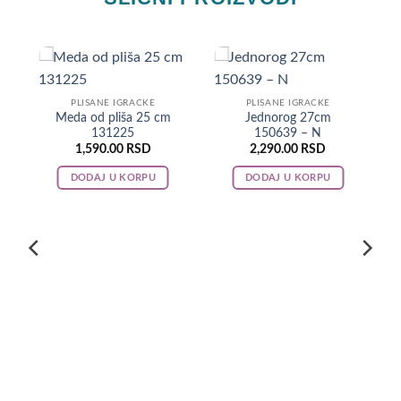
T
PLISANE IGRACKE
PLISANE IGRACKE
Meda od pliša 25 cm
Jednorog 27cm
131225
150639 – N
1,590.00
RSD
2,290.00
RSD
DODAJ U KORPU
DODAJ U KORPU