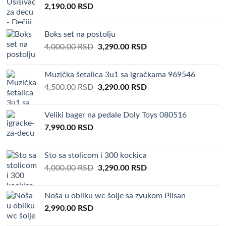
2,190.00
RSD
Boks set na postolju
Original
Current
4,000.00
RSD
3,290.00
RSD
price
price
was:
is:
Muzička šetalica 3u1 sa igračkama 969546
4,000.00 RSD.
3,290.00 RSD.
Original
Current
4,500.00
RSD
3,290.00
RSD
price
price
was:
is:
Veliki bager na pedale Doly Toys 080516
4,500.00 RSD.
3,290.00 RSD.
7,990.00
RSD
Sto sa stolicom i 300 kockica
Original
Current
4,000.00
RSD
3,290.00
RSD
price
price
was:
is:
Noša u obliku wc šolje sa zvukom Pilsan
4,000.00 RSD.
3,290.00 RSD.
2,990.00
RSD