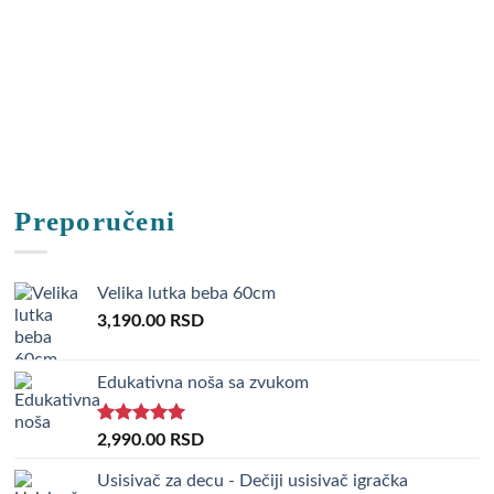
Preporučeni
Velika lutka beba 60cm
3,190.00
RSD
Edukativna noša sa zvukom
Rated
5.00
2,990.00
RSD
out of 5
Usisivač za decu - Dečiji usisivač igračka