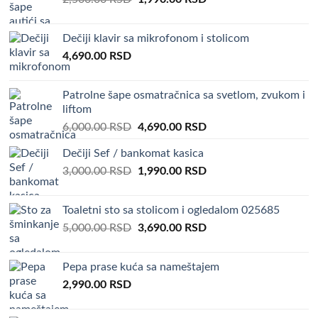
price
price
was:
is:
Dečiji klavir sa mikrofonom i stolicom
2,500.00 RSD.
1,990.00 RSD.
4,690.00
RSD
Patrolne šape osmatračnica sa svetlom, zvukom i
liftom
Original
Current
6,000.00
RSD
4,690.00
RSD
price
price
Dečiji Sef / bankomat kasica
was:
is:
Original
Current
3,000.00
RSD
6,000.00 RSD.
1,990.00
RSD
4,690.00 RSD.
price
price
was:
is:
Toaletni sto sa stolicom i ogledalom 025685
3,000.00 RSD.
1,990.00 RSD.
Original
Current
5,000.00
RSD
3,690.00
RSD
price
price
was:
is:
Pepa prase kuća sa nameštajem
5,000.00 RSD.
3,690.00 RSD.
2,990.00
RSD