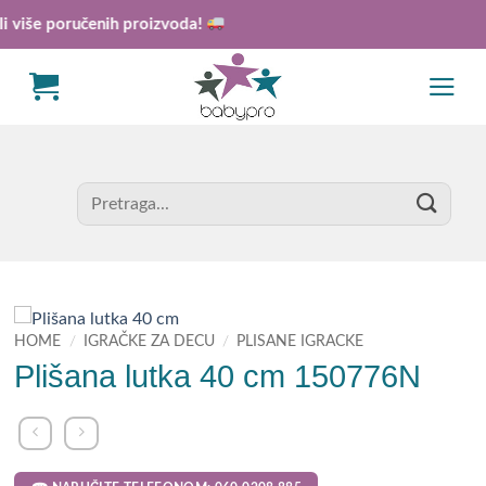
Skip
iše poručenih proizvoda!
to
content
Search
for:
HOME
/
IGRAČKE ZA DECU
/
PLISANE IGRACKE
Plišana lutka 40 cm 150776N