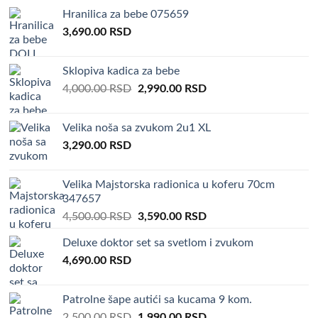
Hranilica za bebe 075659
3,690.00
RSD
Sklopiva kadica za bebe
Original
Current
4,000.00
RSD
2,990.00
RSD
price
price
was:
is:
Velika noša sa zvukom 2u1 XL
4,000.00 RSD.
2,990.00 RSD.
3,290.00
RSD
Velika Majstorska radionica u koferu 70cm
347657
Original
Current
4,500.00
RSD
3,590.00
RSD
price
price
Deluxe doktor set sa svetlom i zvukom
was:
is:
4,690.00
RSD
4,500.00 RSD.
3,590.00 RSD.
Patrolne šape autići sa kucama 9 kom.
Original
Current
2,500.00
RSD
1,990.00
RSD