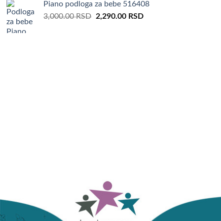
Piano podloga za bebe 516408
Original
Current
3,000.00
RSD
2,290.00
RSD
price
price
was:
is:
3,000.00 RSD.
2,290.00 RSD.