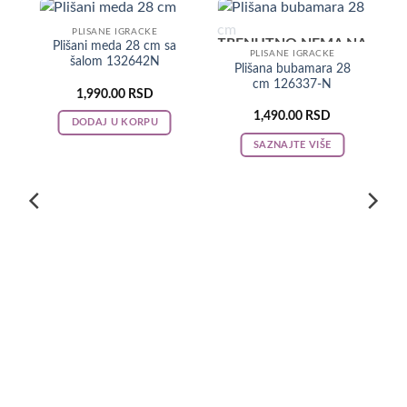
PLISANE IGRACKE
TRENUTNO NEMA NA
Plišani meda 28 cm sa
PLISANE IGRACKE
šalom 132642N
LAGERU
c
Plišana bubamara 28
cm 126337-N
1,990.00
RSD
1,490.00
RSD
DODAJ U KORPU
SAZNAJTE VIŠE