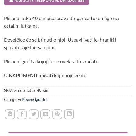
☎ NARUČITE TELEFONOM: 060 0208 885
Plišana lutka 40 cm biće prava drugarica tokom igre sa
ostalim lutkama.
Devojčice će se brinuti o njoj. Uspavljivati je, hraniti i
spavati zajedno sa njom.
Plišana igračka kojoj će se uvek rado vraćati.
U
NAPOMENU upisati
koju boju želite.
SKU:
plisana-lutka-40-cm
Category:
Plisane igracke