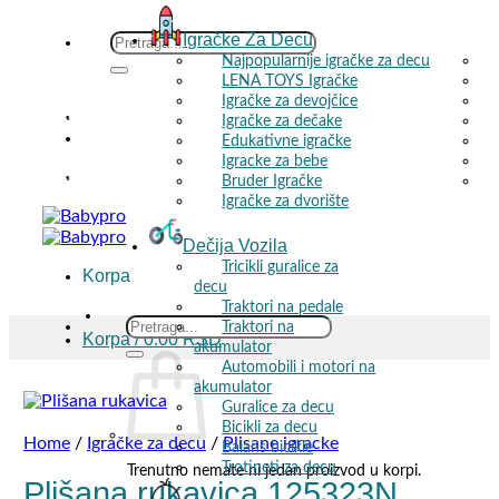
Igračke Za Decu
Skip
Search
to
for:
Najpopularnije igračke za decu
LENA TOYS Igračke
content
Igračke za devojčice
i više poručenih proizvoda! 🚚
Igračke za dečake
Edukativne igračke
Igracke za bebe
i više poručenih proizvoda! 🚚
Bruder Igračke
Igračke za dvorište
Dečija Vozila
Tricikli guralice za
Korpa
decu
Traktori na pedale
Search
Traktori na
Korpa /
0.00
RSD
for:
akumulator
Automobili i motori na
akumulator
Guralice za decu
Bicikli za decu
Home
/
Igračke za decu
/
Plisane igracke
Balans bicikle
Trotineti za decu
Trenutno nemate ni jedan proizvod u korpi.
Plišana rukavica 125323N