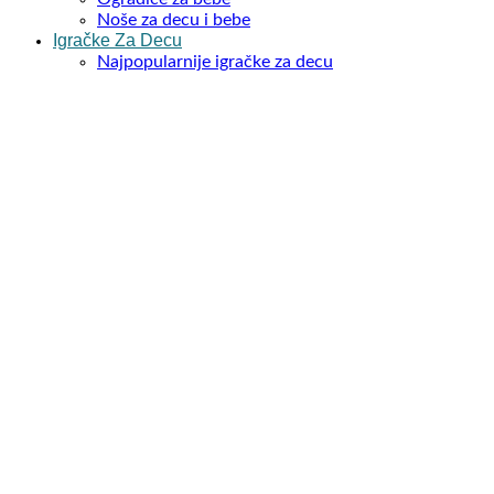
Noše za decu i bebe
Igračke Za Decu
Najpopularnije igračke za decu
LENA TOYS Igračke
Igračke za dečake
Igračke za devojčice
Igracke za bebe
Edukativne igračke
Bruder Igračke
Igračke za dvorište
Tobogani za decu
Kinetički pesak
Lutke i kolica
Autići na daljinski
Kocke za decu
Plisane igracke
Muzicki instrumenti
Dečija Vozila
Tricikli guralice za decu
Bicikli za decu
Balans bicikle
Traktori na pedale
Traktori na akumulator
Automobili i motori na akumulator
Guralice za decu
Formula na pedale
Trotineti za decu