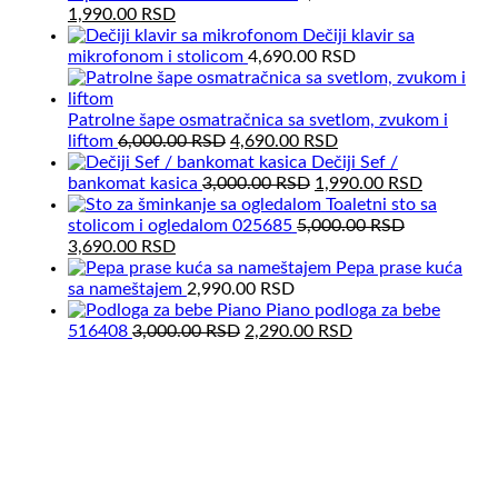
Original
Current
1,990.00
RSD
price
price
Dečiji klavir sa
was:
is:
mikrofonom i stolicom
4,690.00
RSD
2,500.00 RSD.
1,990.00 RSD.
Patrolne šape osmatračnica sa svetlom, zvukom i
Original
Current
liftom
6,000.00
RSD
4,690.00
RSD
price
price
Dečiji Sef /
was:
Original
is:
Current
bankomat kasica
3,000.00
RSD
1,990.00
RSD
6,000.00 RSD.
price
4,690.00 RSD.
price
Toaletni sto sa
was:
is:
stolicom i ogledalom 025685
5,000.00
RSD
Original
Current
3,000.00 RSD.
1,990.00
3,690.00
RSD
price
price
Pepa prase kuća
was:
is:
sa nameštajem
2,990.00
RSD
5,000.00 RSD.
3,690.00 RSD.
Piano podloga za bebe
Original
Current
516408
3,000.00
RSD
2,290.00
RSD
price
price
was:
is:
3,000.00 RSD.
2,290.00 RSD.