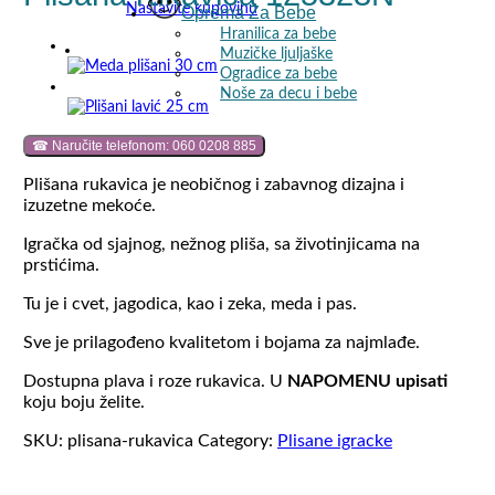
Nastavite kupovinu
Oprema Za Bebe
Hranilica za bebe
Muzičke ljuljaške
Ogradice za bebe
Noše za decu i bebe
☎ Naručite telefonom: 060 0208 885
Plišana rukavica je neobičnog i zabavnog dizajna i
izuzetne mekoće.
Igračka od sjajnog, nežnog pliša, sa životinjicama na
prstićima.
Tu je i cvet, jagodica, kao i zeka, meda i pas.
Sve je prilagođeno kvalitetom i bojama za najmlađe.
Dostupna plava i roze rukavica. U
NAPOMENU upisati
koju boju želite.
SKU:
plisana-rukavica
Category:
Plisane igracke