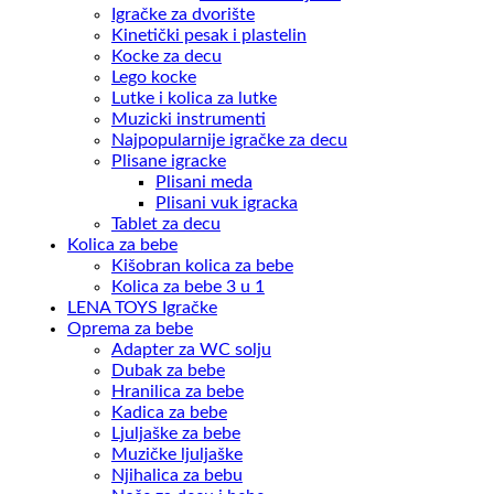
Igračke za dvorište
Kinetički pesak i plastelin
Kocke za decu
Lego kocke
Lutke i kolica za lutke
Muzicki instrumenti
Najpopularnije igračke za decu
Plisane igracke
Plisani meda
Plisani vuk igracka
Tablet za decu
Kolica za bebe
Kišobran kolica za bebe
Kolica za bebe 3 u 1
LENA TOYS Igračke
Oprema za bebe
Adapter za WC solju
Dubak za bebe
Hranilica za bebe
Kadica za bebe
Ljuljaške za bebe
Muzičke ljuljaške
Njihalica za bebu