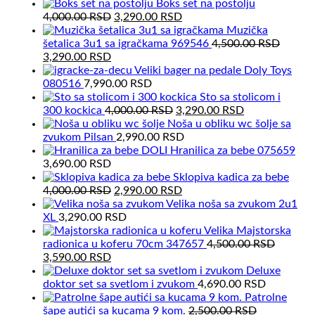
Boks set na postolju
Original
Current
4,000.00
RSD
3,290.00
RSD
price
price
Muzička
was:
is:
šetalica 3u1 sa igračkama 969546
4,500.00
RSD
Original
Current
4,000.00 RSD.
3,290.00 RSD.
3,290.00
RSD
price
price
Veliki bager na pedale Doly Toys
was:
is:
080516
7,990.00
RSD
4,500.00 RSD.
3,290.00 RSD.
Sto sa stolicom i
Original
Current
300 kockica
4,000.00
RSD
3,290.00
RSD
price
price
Noša u obliku wc šolje sa
was:
is:
zvukom Pilsan
2,990.00
RSD
4,000.00 RSD.
3,290.00 RSD.
Hranilica za bebe 075659
3,690.00
RSD
Sklopiva kadica za bebe
Original
Current
4,000.00
RSD
2,990.00
RSD
price
price
Velika noša sa zvukom 2u1
was:
is:
XL
3,290.00
RSD
4,000.00 RSD.
2,990.00 RSD.
Velika Majstorska
radionica u koferu 70cm 347657
4,500.00
RSD
Original
Current
3,590.00
RSD
price
price
Deluxe
was:
is:
doktor set sa svetlom i zvukom
4,690.00
RSD
4,500.00 RSD.
3,590.00 RSD.
Patrolne
šape autići sa kucama 9 kom.
2,500.00
RSD