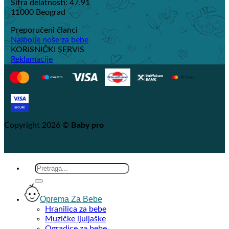
Šifra delatnosti: 47.91
11000 Beograd
Preporučeni članci
Najbolje noše za bebe
KORISNIČKI SERVIS
Reklamacije
Copyright 2026 ©
Baby pro
Search
for:
Oprema Za Bebe
Hranilica za bebe
Muzičke ljuljaške
Ogradice za bebe