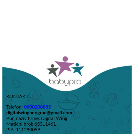
KONTAKT
Telefon:
0600208885
digitalwingbeograd@gmail.com
Pun naziv firme: Digital Wing
Matični broj: 65311461
PIB: 111290059