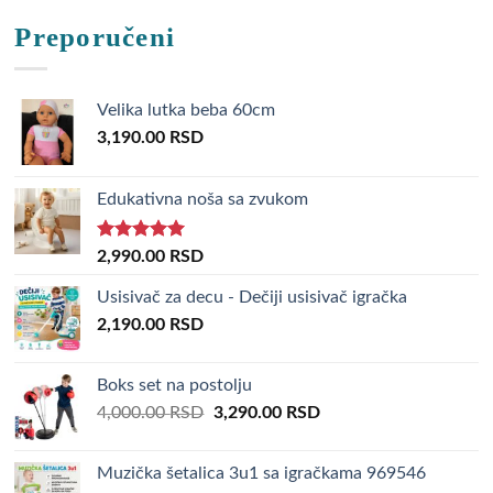
Preporučeni
Velika lutka beba 60cm
3,190.00
RSD
Edukativna noša sa zvukom
Rated
5.00
2,990.00
RSD
out of 5
Usisivač za decu - Dečiji usisivač igračka
2,190.00
RSD
Boks set na postolju
Original
Current
4,000.00
RSD
3,290.00
RSD
price
price
was:
is:
Muzička šetalica 3u1 sa igračkama 969546
4,000.00 RSD.
3,290.00 RSD.