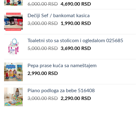
Original
Current
6,000.00
RSD
4,690.00
RSD
price
price
Dečiji Sef / bankomat kasica
was:
is:
Original
Current
3,000.00
RSD
6,000.00 RSD.
1,990.00
RSD
4,690.00 RSD.
price
price
was:
is:
Toaletni sto sa stolicom i ogledalom 025685
3,000.00 RSD.
1,990.00 RSD.
Original
Current
5,000.00
RSD
3,690.00
RSD
price
price
was:
is:
Pepa prase kuća sa nameštajem
5,000.00 RSD.
3,690.00 RSD.
2,990.00
RSD
Piano podloga za bebe 516408
Original
Current
3,000.00
RSD
2,290.00
RSD
price
price
was:
is:
3,000.00 RSD.
2,290.00 RSD.