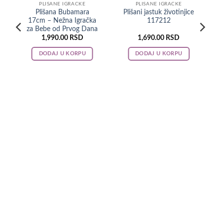
PLISANE IGRACKE
PLISANE IGRACKE
Plišana Bubamara
Plišani jastuk životinjice
17cm – Nežna Igračka
117212
za Bebe od Prvog Dana
1,990.00
RSD
1,690.00
RSD
DODAJ U KORPU
DODAJ U KORPU