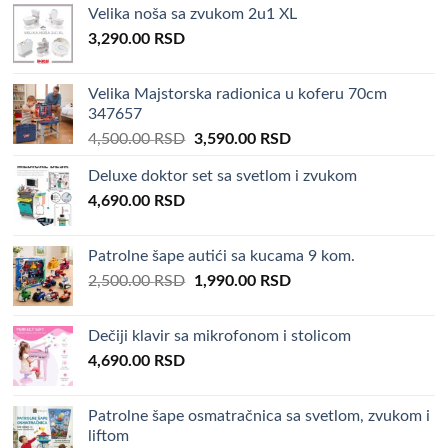
Velika noša sa zvukom 2u1 XL
4,000.00 RSD.
2,990.00 RSD.
3,290.00
RSD
Velika Majstorska radionica u koferu 70cm
347657
Original
Current
4,500.00
RSD
3,590.00
RSD
price
price
Deluxe doktor set sa svetlom i zvukom
was:
is:
4,690.00
RSD
4,500.00 RSD.
3,590.00 RSD.
Patrolne šape autići sa kucama 9 kom.
Original
Current
2,500.00
RSD
1,990.00
RSD
price
price
was:
is:
Dečiji klavir sa mikrofonom i stolicom
2,500.00 RSD.
1,990.00 RSD.
4,690.00
RSD
Patrolne šape osmatračnica sa svetlom, zvukom i
liftom