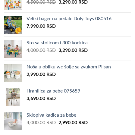
Original
Current
4,500.00
RSD
3,290.00
RSD
price
price
was:
is:
Veliki bager na pedale Doly Toys 080516
4,500.00 RSD.
3,290.00 RSD.
7,990.00
RSD
Sto sa stolicom i 300 kockica
Original
Current
4,000.00
RSD
3,290.00
RSD
price
price
was:
is:
Noša u obliku wc šolje sa zvukom Pilsan
4,000.00 RSD.
3,290.00 RSD.
2,990.00
RSD
Hranilica za bebe 075659
3,690.00
RSD
Sklopiva kadica za bebe
Original
Current
4,000.00
RSD
2,990.00
RSD
price
price
was:
is: