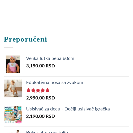
Preporučeni
Velika lutka beba 60cm
3,190.00
RSD
Edukativna noša sa zvukom
Rated
5.00
2,990.00
RSD
out of 5
Usisivač za decu - Dečiji usisivač igračka
2,190.00
RSD
Boks set na postolju