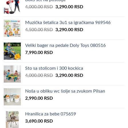
Original
Current
4,000.00
RSD
3,290.00
RSD
price
price
was:
is:
Muzička šetalica 3u1 sa igračkama 969546
4,000.00 RSD.
3,290.00 RSD.
Original
Current
4,500.00
RSD
3,290.00
RSD
price
price
was:
is:
Veliki bager na pedale Doly Toys 080516
4,500.00 RSD.
3,290.00 RSD.
7,990.00
RSD
Sto sa stolicom i 300 kockica
Original
Current
4,000.00
RSD
3,290.00
RSD
price
price
was:
is:
Noša u obliku wc šolje sa zvukom Pilsan
4,000.00 RSD.
3,290.00 RSD.
2,990.00
RSD
Hranilica za bebe 075659
3,690.00
RSD