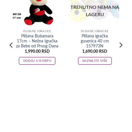
e
TRENUTNO NEMA NA
LAGERU
PLISANE IGRACKE
PLISANE IGRACKE
Plišana Bubamara
Plišana igračka
17cm – Nežna Igračka
gusenica 40 cm
za Bebe od Prvog Dana
157973N
1,990.00
RSD
1,690.00
RSD
DODAJ U KORPU
SAZNAJTE VIŠE