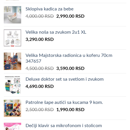
Sklopiva kadica za bebe
Original
Current
4,000.00
RSD
2,990.00
RSD
price
price
was:
is:
Velika noša sa zvukom 2u1 XL
4,000.00 RSD.
2,990.00 RSD.
3,290.00
RSD
Velika Majstorska radionica u koferu 70cm
347657
Original
Current
4,500.00
RSD
3,590.00
RSD
price
price
Deluxe doktor set sa svetlom i zvukom
was:
is:
4,690.00
RSD
4,500.00 RSD.
3,590.00 RSD.
Patrolne šape autići sa kucama 9 kom.
Original
Current
2,500.00
RSD
1,990.00
RSD
price
price
was:
is:
Dečiji klavir sa mikrofonom i stolicom
2,500.00 RSD.
1,990.00 RSD.