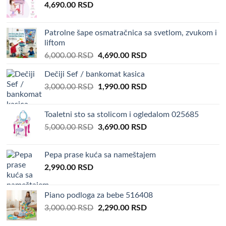
4,690.00
RSD
Patrolne šape osmatračnica sa svetlom, zvukom i
liftom
Original
Current
6,000.00
RSD
4,690.00
RSD
price
price
Dečiji Sef / bankomat kasica
was:
is:
Original
Current
3,000.00
RSD
6,000.00 RSD.
1,990.00
RSD
4,690.00 RSD.
price
price
was:
is:
Toaletni sto sa stolicom i ogledalom 025685
3,000.00 RSD.
1,990.00 RSD.
Original
Current
5,000.00
RSD
3,690.00
RSD
price
price
was:
is:
Pepa prase kuća sa nameštajem
5,000.00 RSD.
3,690.00 RSD.
2,990.00
RSD
Piano podloga za bebe 516408
Original
Current
3,000.00
RSD
2,290.00
RSD
price
price