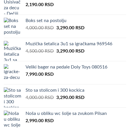
2,190.00
RSD
Boks set na postolju
Original
Current
4,000.00
RSD
3,290.00
RSD
price
price
was:
is:
Muzička šetalica 3u1 sa igračkama 969546
4,000.00 RSD.
3,290.00 RSD.
Original
Current
4,500.00
RSD
3,290.00
RSD
price
price
was:
is:
Veliki bager na pedale Doly Toys 080516
4,500.00 RSD.
3,290.00 RSD.
7,990.00
RSD
Sto sa stolicom i 300 kockica
Original
Current
4,000.00
RSD
3,290.00
RSD
price
price
was:
is:
Noša u obliku wc šolje sa zvukom Pilsan
4,000.00 RSD.
3,290.00 RSD.
2,990.00
RSD