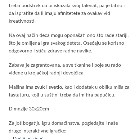
treba podstrek da bi iskazala svoj talenat, pa je bitno i
da ispratite da li imaju afinitetete za ovakav vid
kreativnosti.
Na ovaj način deca mogu oponašati ono što rade stariji,
što je omiljena igra svakog deteta. Osećaju se korisno i
odgovorno i stiču zdrave radne navike.
Zabava je zagrantovana, a sve tkanine i boje su rado
viđene u krojačkoj radnji devojčica.
Mašina ima
zvuk i svetlo,
kao i dodatak u obliku miša za
tastaturu, koji u suštini treba da imitira papučicu.
Dimnzije 30x20cm
Za još bogatiju igru domaćinstva, pogledajte i naše
druge interaktivne igračke:
–
Dečiji usisivač
,