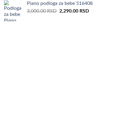
Piano podloga za bebe 516408
Original
Current
3,000.00
RSD
2,290.00
RSD
price
price
was:
is:
3,000.00 RSD.
2,290.00 RSD.