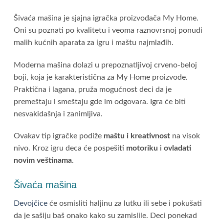
Šivaća mašina je sjajna igračka proizvođača My Home.
Oni su poznati po kvalitetu i veoma raznovrsnoj ponudi
malih kućnih aparata za igru i maštu najmlađih.
Moderna mašina dolazi u prepoznatljivoj crveno-beloj
boji, koja je karakteristična za My Home proizvode.
Praktična i lagana, pruža mogućnost deci da je
premeštaju i smeštaju gde im odgovara. Igra će biti
nesvakidašnja i zanimljiva.
Ovakav tip igračke podiže
maštu i kreativnost
na visok
nivo. Kroz igru deca će pospešiti
motoriku
i
ovladati
novim veštinama
.
Šivaća mašina
Devojčice
će osmisliti haljinu za lutku ili sebe i pokušati
da je sašiju baš onako kako su zamislile. Deci ponekad