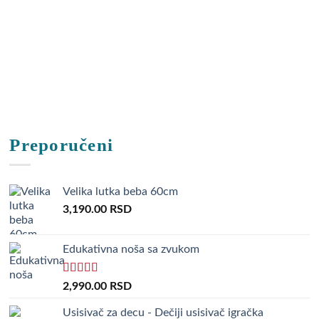
S
Preporučeni
Velika lutka beba 60cm
3,190.00
RSD
Edukativna noša sa zvukom
Rated
5.00
2,990.00
RSD
out of 5
Usisivač za decu - Dečiji usisivač igračka