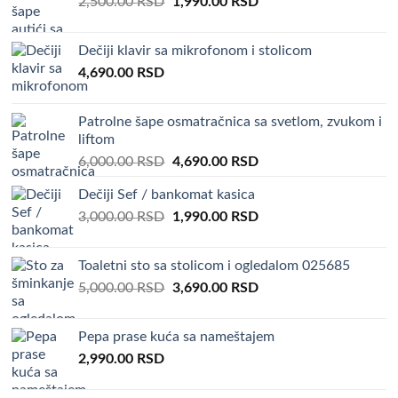
Original
Current
2,500.00
RSD
1,990.00
RSD
price
price
was:
is:
Dečiji klavir sa mikrofonom i stolicom
2,500.00 RSD.
1,990.00 RSD.
4,690.00
RSD
Patrolne šape osmatračnica sa svetlom, zvukom i
liftom
Original
Current
6,000.00
RSD
4,690.00
RSD
price
price
Dečiji Sef / bankomat kasica
was:
is:
Original
Current
3,000.00
RSD
6,000.00 RSD.
1,990.00
RSD
4,690.00 RSD.
price
price
was:
is:
Toaletni sto sa stolicom i ogledalom 025685
3,000.00 RSD.
1,990.00 RSD.
Original
Current
5,000.00
RSD
3,690.00
RSD
price
price
was:
is:
Pepa prase kuća sa nameštajem
5,000.00 RSD.
3,690.00 RSD.
2,990.00
RSD