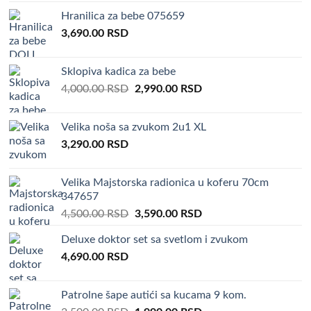
Hranilica za bebe 075659
3,690.00
RSD
Sklopiva kadica za bebe
Original
Current
4,000.00
RSD
2,990.00
RSD
price
price
was:
is:
Velika noša sa zvukom 2u1 XL
4,000.00 RSD.
2,990.00 RSD.
3,290.00
RSD
Velika Majstorska radionica u koferu 70cm
347657
Original
Current
4,500.00
RSD
3,590.00
RSD
price
price
Deluxe doktor set sa svetlom i zvukom
was:
is:
4,690.00
RSD
4,500.00 RSD.
3,590.00 RSD.
Patrolne šape autići sa kucama 9 kom.