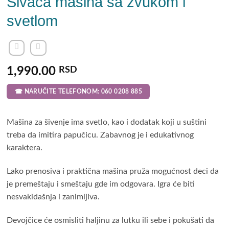
Šivaća mašina sa zvukom i
svetlom
1,990.00
RSD
☎ NARUČITE TELEFONOM: 060 0208 885
Mašina za šivenje ima svetlo, kao i dodatak koji u suštini
treba da imitira papučicu. Zabavnog je i edukativnog
karaktera.
Lako prenosiva i praktična mašina pruža mogućnost deci da
je premeštaju i smeštaju gde im odgovara. Igra će biti
nesvakidašnja i zanimljiva.
Devojčice će osmisliti haljinu za lutku ili sebe i pokušati da