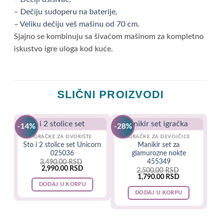
–
Dečiju sudoperu na baterije
,
–
Veliku dečiju veš mašinu od 70 cm
.
Sjajno se kombinuju sa šivaćom mašinom za kompletno
iskustvo igre uloga kod kuće.
SLIČNI PROIZVODI
-14%
-28%
IGRAČKE ZA DVORIŠTE
IGRAČKE ZA DEVOJČICE
Sto i 2 stolice set Unicorn
Manikir set za
025036
glamurozne nokte
455349
3,490.00
RSD
Original
Current
2,990.00
RSD
2,500.00
RSD
price
price
Original
Current
1,790.00
RSD
was:
is:
price
price
DODAJ U KORPU
3,490.00 RSD.
2,990.00 RSD.
was:
is:
DODAJ U KORPU
2,500.00 RSD.
1,790.00 RSD