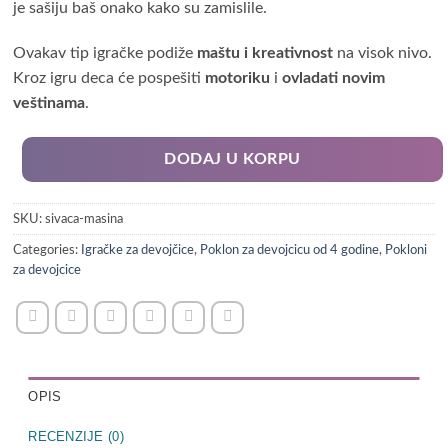
je sašiju baš onako kako su zamislile.
Ovakav tip igračke podiže
maštu i kreativnost
na visok nivo.
Kroz igru deca će pospešiti
motoriku
i
ovladati novim
veštinama
.
DODAJ U KORPU
SKU:
sivaca-masina
Categories:
Igračke za devojčice
,
Poklon za devojcicu od 4 godine
,
Pokloni
za devojcice
OPIS
RECENZIJE (0)