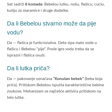
Set sadrži
8 komada
: Bebelou lutku, nošu, flašicu, cuclu,
kutiju za maramice i druge dodatke.
Da li Bebelou stvarno može da pije
vodu?
Da — flašica je funkcionalna. Dete sipa malo vode u
flašicu i Bebelou “pije”. Posle igre voda treba da se
isprazni i flašica osuši.
Da li lutka priča?
Da — pakovanje označava
“Konušan bebek”
(beba koja
priča). Pritiskom Bebelou ispušta karakteristične bebine
zvukove. Mehanizam se najčešće aktivira pritiskom na
telo lutke.