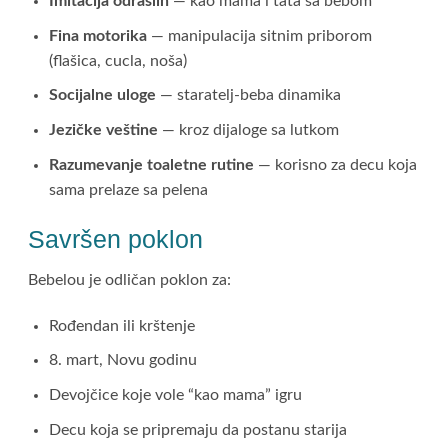
Imitacija odraslih
— kao mama i tata sa bebom
Fina motorika
— manipulacija sitnim priborom
(flašica, cucla, noša)
Socijalne uloge
— staratelj-beba dinamika
Jezičke veštine
— kroz dijaloge sa lutkom
Razumevanje toaletne rutine
— korisno za decu koja
sama prelaze sa pelena
Savršen poklon
Bebelou je odličan poklon za:
Rođendan ili krštenje
8. mart, Novu godinu
Devojčice koje vole “kao mama” igru
Decu koja se pripremaju da postanu starija