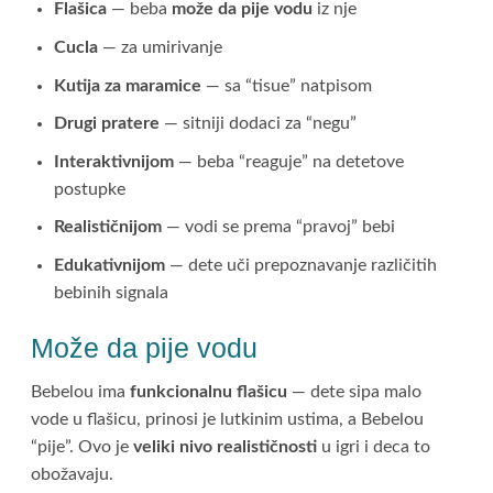
Flašica
— beba
može da pije vodu
iz nje
Cucla
— za umirivanje
Kutija za maramice
— sa “tisue” natpisom
Drugi pratere
— sitniji dodaci za “negu”
Interaktivnijom
— beba “reaguje” na detetove
postupke
Realističnijom
— vodi se prema “pravoj” bebi
Edukativnijom
— dete uči prepoznavanje različitih
bebinih signala
Može da pije vodu
Bebelou ima
funkcionalnu flašicu
— dete sipa malo
vode u flašicu, prinosi je lutkinim ustima, a Bebelou
“pije”. Ovo je
veliki nivo realističnosti
u igri i deca to
obožavaju.