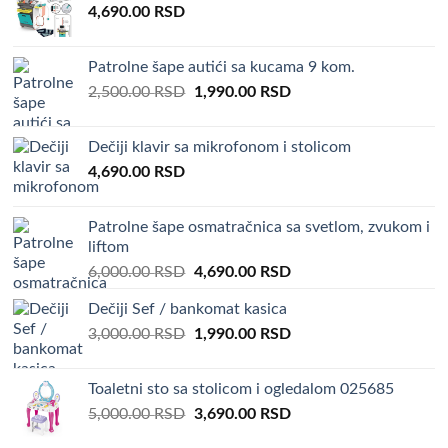
4,690.00
RSD
4,500.00 RSD.
3,590.00 RSD.
Patrolne šape autići sa kucama 9 kom.
Original
Current
2,500.00
RSD
1,990.00
RSD
price
price
was:
is:
Dečiji klavir sa mikrofonom i stolicom
2,500.00 RSD.
1,990.00 RSD.
4,690.00
RSD
Patrolne šape osmatračnica sa svetlom, zvukom i
liftom
Original
Current
6,000.00
RSD
4,690.00
RSD
price
price
Dečiji Sef / bankomat kasica
was:
is:
Original
Current
3,000.00
RSD
6,000.00 RSD.
1,990.00
RSD
4,690.00 RSD.
price
price
was:
is:
Toaletni sto sa stolicom i ogledalom 025685
3,000.00 RSD.
1,990.00 RSD.
Original
Current
5,000.00
RSD
3,690.00
RSD
price
price