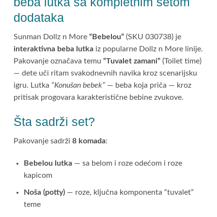
beba lutka sa kompletnim setom
dodataka
Sunman Dollz n More
“Bebelou”
(SKU 030738) je
interaktivna beba lutka
iz popularne Dollz n More linije.
Pakovanje označava temu
“Tuvalet zamani”
(Toilet time)
— dete uči ritam svakodnevnih navika kroz scenarijsku
igru. Lutka
“Konušan bebek”
— beba koja priča — kroz
pritisak progovara karakteristične bebine zvukove.
Šta sadrži set?
Pakovanje sadrži
8 komada
:
Bebelou lutka
— sa belom i roze odećom i roze
kapicom
Noša (potty)
— roze, ključna komponenta “tuvalet”
teme