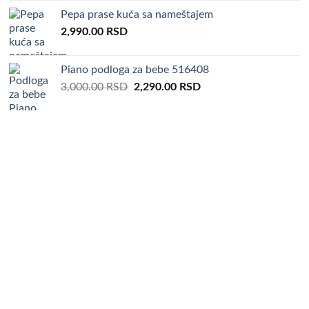
was:
is:
Pepa prase kuća sa nameštajem
5,000.00 RSD.
3,690.00 RSD.
2,990.00
RSD
Piano podloga za bebe 516408
Original
Current
3,000.00
RSD
2,290.00
RSD
price
price
was:
is:
3,000.00 RSD.
2,290.00 RSD.