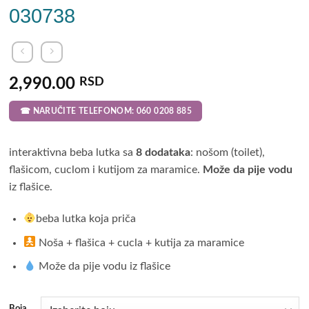
030738
2,990.00
RSD
☎ NARUČITE TELEFONOM: 060 0208 885
interaktivna beba lutka sa
8 dodataka
: nošom (toilet),
flašicom, cuclom i kutijom za maramice.
Može da pije vodu
iz flašice.
beba lutka koja priča
Noša + flašica + cucla + kutija za maramice
Može da pije vodu iz flašice
Boja