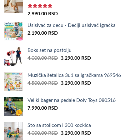
Rated
5.00
2,990.00
RSD
out of 5
Usisivač za decu - Dečiji usisivač igračka
2,190.00
RSD
Boks set na postolju
Original
Current
4,000.00
RSD
3,290.00
RSD
price
price
was:
is:
Muzička šetalica 3u1 sa igračkama 969546
4,000.00 RSD.
3,290.00 RSD.
Original
Current
4,500.00
RSD
3,290.00
RSD
price
price
was:
is:
Veliki bager na pedale Doly Toys 080516
4,500.00 RSD.
3,290.00 RSD.
7,990.00
RSD
Sto sa stolicom i 300 kockica
Original
Current
4,000.00
RSD
3,290.00
RSD
price
price