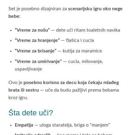
Set je posebno dizajniran za
scenarijsku igru oko nege
bebe
:
“Vreme za nošu”
— dete uči ritam toaletnih navika
“Vreme za hranjenje”
— flašica i cucla
“Vreme za brisanje”
— kutija za maramice
“Vreme za umirivanje”
— cucla, milovanje,
uspavljivanje
Ovo je
posebno korisno za decu koja čekaju mlađeg
brata ili sestru
— uče da budu pažljivi prema bebama
kroz igru.
Šta dete uči?
Empatija
— uloga staratelja, briga o “manjem”