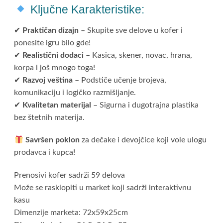
Ključne Karakteristike:
✔
Praktičan dizajn
– Skupite sve delove u kofer i
ponesite igru bilo gde!
✔
Realistični dodaci
– Kasica, skener, novac, hrana,
korpa i još mnogo toga!
✔
Razvoj veština
– Podstiče učenje brojeva,
komunikaciju i logičko razmišljanje.
✔
Kvalitetan materijal
– Sigurna i dugotrajna plastika
bez štetnih materija.
Savršen poklon
za dečake i devojčice koji vole ulogu
prodavca i kupca!
Prenosivi kofer sadrži 59 delova
Može se rasklopiti u market koji sadrži interaktivnu
kasu
Dimenzije marketa: 72x59x25cm