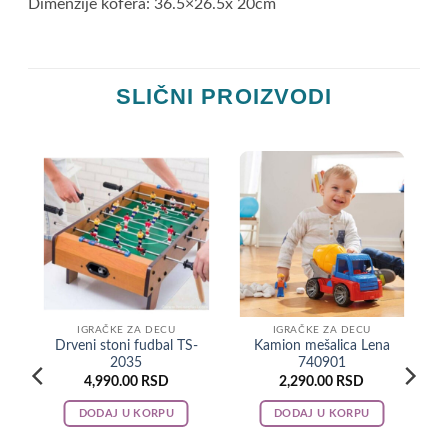
Dimenzije kofera: 36.5×26.5x 20cm
SLIČNI PROIZVODI
3
IGRAČKE ZA DECU
IGRAČKE ZA DECU
Drveni stoni fudbal TS-
Kamion mešalica Lena
2035
740901
4,990.00
RSD
2,290.00
RSD
DODAJ U KORPU
DODAJ U KORPU