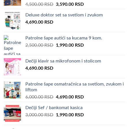
Original
Current
4,500.00
RSD
3,590.00
RSD
price
price
Deluxe doktor set sa svetlom i zvukom
was:
is:
4,690.00
RSD
4,500.00 RSD.
3,590.00 RSD.
Patrolne šape autići sa kucama 9 kom.
Original
Current
2,500.00
RSD
1,990.00
RSD
price
price
was:
is:
Dečiji klavir sa mikrofonom i stolicom
2,500.00 RSD.
1,990.00 RSD.
4,690.00
RSD
Patrolne šape osmatračnica sa svetlom, zvukom i
liftom
Original
Current
6,000.00
RSD
4,690.00
RSD
price
price
Dečiji Sef / bankomat kasica
was:
is:
Original
Current
3,000.00
RSD
6,000.00 RSD.
1,990.00
RSD
4,690.00 RSD.
price
price
was:
is: