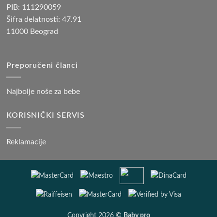
PIB: 111290059
Šifra delatnosti: 47.91
11000 Beograd
Preporučeni članci
Najbolje noše za bebe
KORISNIČKI SERVIS
Reklamacije
Copyright 2026 ©
Baby pro