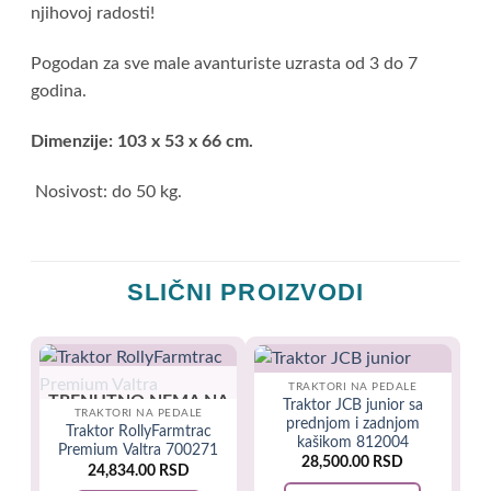
njihovoj radosti!
Pogodan za sve male avanturiste uzrasta od 3 do 7
godina.
Dimenzije: 103 x 53 x 66 cm.
Nosivost: do 50 kg.
SLIČNI PROIZVODI
-1
TRAKTORI NA PEDALE
TRENUTNO NEMA NA
Traktor JCB junior sa
TRAKTORI NA PEDALE
prednjom i zadnjom
LAGERU
Traktor RollyFarmtrac
kašikom 812004
Premium Valtra 700271
28,500.00
RSD
24,834.00
RSD