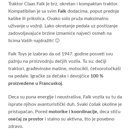
Traktor Claas Falk je brz, okretan i kompaktan traktor.
Kompatibilan je sa svim
Falk
dodacima, poput prednje
kašike ili prikolica. Ovako solo pruža maksimalno
uživanje u vožnji. Lako okretanje pedala uz postizanje
zadovoljavajuće brzine izmamiće najveći osmeh na
licima Vaših najdražih! 🙂
Falk Toys je izabrao da od 1947. godine posveti svu
pažnju na proizvodnju dečjih vozila. Tu su: dečiji
traktori, građevinske mašine, motocikli, četvorotočkaši
na pedale. Igračke za dečake i devojčice
100 %
proizvedene u Francuskoj.
Deca su puna energije i neustrašiva, Falk vozila su tu da
isprate njihov avanturistički duh. Svaki ćošak okoline je
pristupačan. Pored
motorike i koordinacije,
deca stiču
osećaj za prostor
i stalno su aktivna, što je posebno
zdravo.