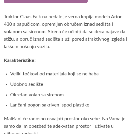
Traktor Claas Falk na pedale je verna kopija modela Arion
430 s papučicom, opremljen obručem iznad sedišta i
volanom sa sirenom. Sirena će učiniti da se deca najave da
stižu, a obruč iznad sedišta služi pored atraktivnog izgleda i
lakšem nošenju vozila.
Karakteristike:
Veliki točkovi od materijala koji se ne haba
Udobno sedište
Okretan volan sa sirenom
Lančani pogon sakriven ispod plastike
Mališani će radosno osvajati prostor oko sebe. Na Vama je
samo da im obezbedite adekvatan prostor i uživate u
njihovoj radosti!