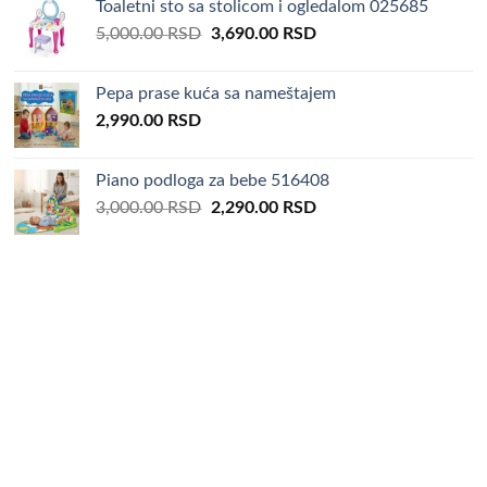
Toaletni sto sa stolicom i ogledalom 025685
3,000.00 RSD.
1,990.00 RSD.
Original
Current
5,000.00
RSD
3,690.00
RSD
price
price
was:
is:
Pepa prase kuća sa nameštajem
5,000.00 RSD.
3,690.00 RSD.
2,990.00
RSD
Piano podloga za bebe 516408
Original
Current
3,000.00
RSD
2,290.00
RSD
price
price
was:
is:
3,000.00 RSD.
2,290.00 RSD.