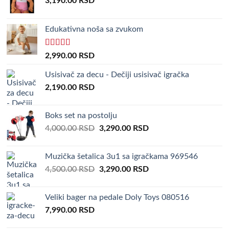
3,190.00
RSD
Edukativna noša sa zvukom
Rated
5.00
2,990.00
RSD
out of 5
Usisivač za decu - Dečiji usisivač igračka
2,190.00
RSD
Boks set na postolju
Original
Current
4,000.00
RSD
3,290.00
RSD
price
price
was:
is:
Muzička šetalica 3u1 sa igračkama 969546
4,000.00 RSD.
3,290.00 RSD.
Original
Current
4,500.00
RSD
3,290.00
RSD
price
price
was:
is:
Veliki bager na pedale Doly Toys 080516
4,500.00 RSD.
3,290.00 RSD.
7,990.00
RSD