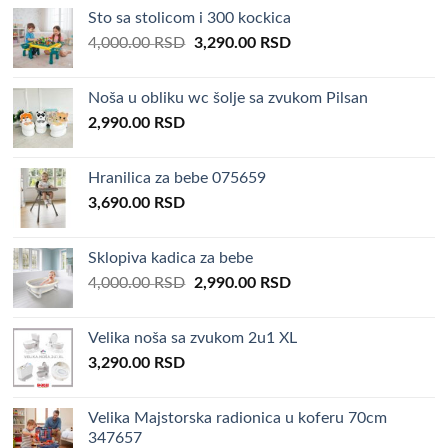
Sto sa stolicom i 300 kockica
Original
Current
4,000.00
RSD
3,290.00
RSD
price
price
was:
is:
Noša u obliku wc šolje sa zvukom Pilsan
4,000.00 RSD.
3,290.00 RSD.
2,990.00
RSD
Hranilica za bebe 075659
3,690.00
RSD
Sklopiva kadica za bebe
Original
Current
4,000.00
RSD
2,990.00
RSD
price
price
was:
is:
Velika noša sa zvukom 2u1 XL
4,000.00 RSD.
2,990.00 RSD.
3,290.00
RSD
Velika Majstorska radionica u koferu 70cm
347657