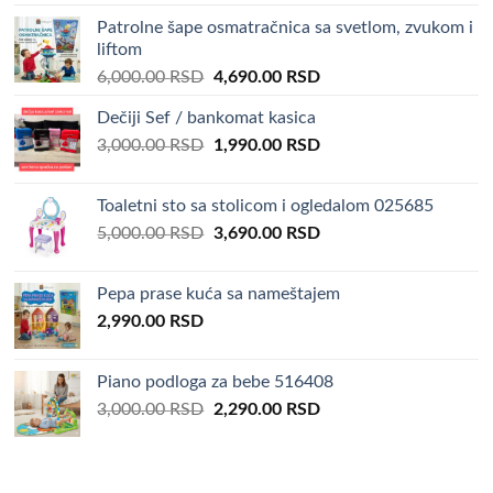
Patrolne šape osmatračnica sa svetlom, zvukom i
liftom
Original
Current
6,000.00
RSD
4,690.00
RSD
price
price
Dečiji Sef / bankomat kasica
was:
is:
Original
Current
3,000.00
RSD
6,000.00 RSD.
1,990.00
RSD
4,690.00 RSD.
price
price
was:
is:
Toaletni sto sa stolicom i ogledalom 025685
3,000.00 RSD.
1,990.00 RSD.
Original
Current
5,000.00
RSD
3,690.00
RSD
price
price
was:
is:
Pepa prase kuća sa nameštajem
5,000.00 RSD.
3,690.00 RSD.
2,990.00
RSD
Piano podloga za bebe 516408
Original
Current
3,000.00
RSD
2,290.00
RSD
price
price
was:
is:
3,000.00 RSD.
2,290.00 RSD.