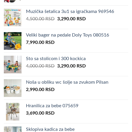
price
price
was:
is:
Muzička šetalica 3u1 sa igračkama 969546
4,000.00 RSD.
3,290.00 RSD.
Original
Current
4,500.00
RSD
3,290.00
RSD
price
price
was:
is:
Veliki bager na pedale Doly Toys 080516
4,500.00 RSD.
3,290.00 RSD.
7,990.00
RSD
Sto sa stolicom i 300 kockica
Original
Current
4,000.00
RSD
3,290.00
RSD
price
price
was:
is:
Noša u obliku wc šolje sa zvukom Pilsan
4,000.00 RSD.
3,290.00 RSD.
2,990.00
RSD
Hranilica za bebe 075659
3,690.00
RSD
Sklopiva kadica za bebe