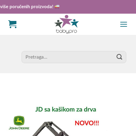
Skip
e poručenih proizvoda!
to
content
Search
for: