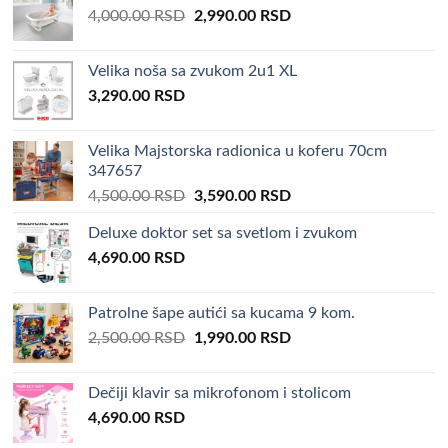
Original
Current
4,000.00
RSD
2,990.00
RSD
price
price
was:
is:
Velika noša sa zvukom 2u1 XL
4,000.00 RSD.
2,990.00 RSD.
3,290.00
RSD
Velika Majstorska radionica u koferu 70cm
347657
Original
Current
4,500.00
RSD
3,590.00
RSD
price
price
Deluxe doktor set sa svetlom i zvukom
was:
is:
4,690.00
RSD
4,500.00 RSD.
3,590.00 RSD.
Patrolne šape autići sa kucama 9 kom.
Original
Current
2,500.00
RSD
1,990.00
RSD
price
price
was:
is:
Dečiji klavir sa mikrofonom i stolicom
2,500.00 RSD.
1,990.00 RSD.
4,690.00
RSD