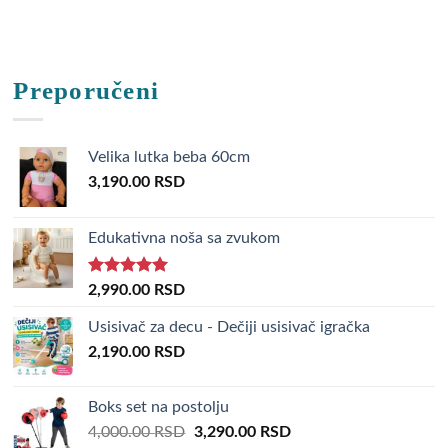
Preporučeni
Velika lutka beba 60cm
3,190.00
RSD
Edukativna noša sa zvukom
Rated
5.00
2,990.00
RSD
out of 5
Usisivač za decu - Dečiji usisivač igračka
2,190.00
RSD
Boks set na postolju
Original
Current
4,000.00
RSD
3,290.00
RSD