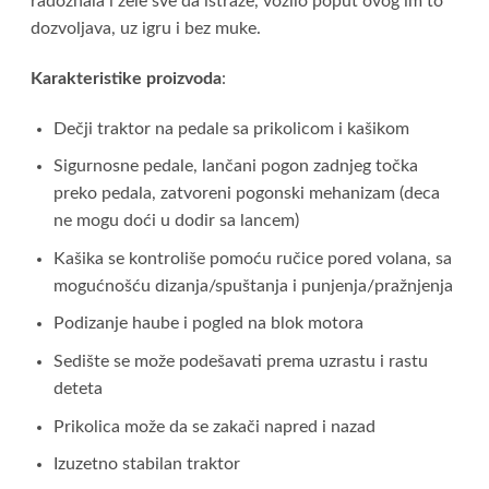
radoznala i žele sve da istraže, vozilo poput ovog im to
dozvoljava, uz igru i bez muke.
Karakteristike proizvoda
:
Dečji traktor na pedale sa prikolicom i kašikom
Sigurnosne pedale, lančani pogon zadnjeg točka
preko pedala, zatvoreni pogonski mehanizam (deca
ne mogu doći u dodir sa lancem)
Kašika se kontroliše pomoću ručice pored volana, sa
mogućnošću dizanja/spuštanja i punjenja/pražnjenja
Podizanje haube i pogled na blok motora
Sedište se može podešavati prema uzrastu i rastu
deteta
Prikolica može da se zakači napred i nazad
Izuzetno stabilan traktor