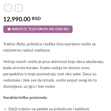
12,990.00
RSD
☎ NARUČITE TELEFONOM: 060 0208 885
Traktor Rolly, prikolica i kašika čine savršeno vozilo za
neizmernu radost mališana.
Vožnja raznih vozila je prva aktivnost koju deca obožavaju,
kada učvrste korake. Svaka vožnja im donosi novu
perspektivu iz koje posmatraju svet oko sebe. Deca su
radoznala i žele sve da istraže, vozilo poput ovog im to
dozvoljava, uz igru i bez muke.
Karakteristike proizvoda
:
Dečji traktor na pedale sa prikolicom i kašikom