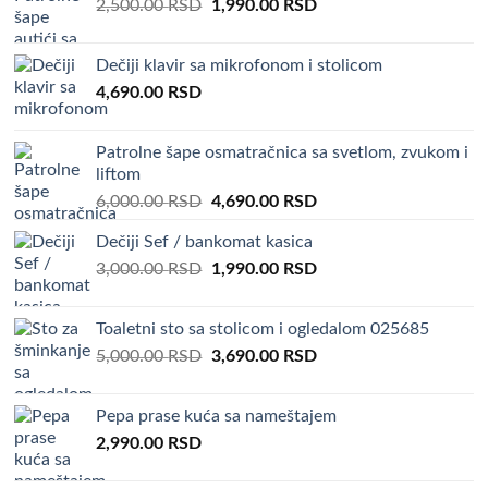
Original
Current
2,500.00
RSD
1,990.00
RSD
price
price
was:
is:
Dečiji klavir sa mikrofonom i stolicom
2,500.00 RSD.
1,990.00 RSD.
4,690.00
RSD
Patrolne šape osmatračnica sa svetlom, zvukom i
liftom
Original
Current
6,000.00
RSD
4,690.00
RSD
price
price
Dečiji Sef / bankomat kasica
was:
is:
Original
Current
3,000.00
RSD
6,000.00 RSD.
1,990.00
RSD
4,690.00 RSD.
price
price
was:
is:
Toaletni sto sa stolicom i ogledalom 025685
3,000.00 RSD.
1,990.00 RSD.
Original
Current
5,000.00
RSD
3,690.00
RSD
price
price
was:
is:
Pepa prase kuća sa nameštajem
5,000.00 RSD.
3,690.00 RSD.
2,990.00
RSD