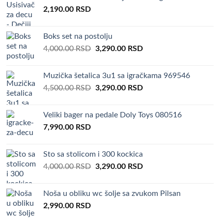
2,190.00
RSD
Boks set na postolju
Original
Current
4,000.00
RSD
3,290.00
RSD
price
price
was:
is:
Muzička šetalica 3u1 sa igračkama 969546
4,000.00 RSD.
3,290.00 RSD.
Original
Current
4,500.00
RSD
3,290.00
RSD
price
price
was:
is:
Veliki bager na pedale Doly Toys 080516
4,500.00 RSD.
3,290.00 RSD.
7,990.00
RSD
Sto sa stolicom i 300 kockica
Original
Current
4,000.00
RSD
3,290.00
RSD
price
price
was:
is:
Noša u obliku wc šolje sa zvukom Pilsan
4,000.00 RSD.
3,290.00 RSD.
2,990.00
RSD