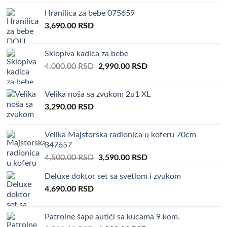
Hranilica za bebe 075659
3,690.00
RSD
Sklopiva kadica za bebe
Original
Current
4,000.00
RSD
2,990.00
RSD
price
price
was:
is:
Velika noša sa zvukom 2u1 XL
4,000.00 RSD.
2,990.00 RSD.
3,290.00
RSD
Velika Majstorska radionica u koferu 70cm
347657
Original
Current
4,500.00
RSD
3,590.00
RSD
price
price
Deluxe doktor set sa svetlom i zvukom
was:
is:
4,690.00
RSD
4,500.00 RSD.
3,590.00 RSD.
Patrolne šape autići sa kucama 9 kom.