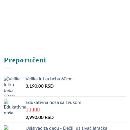
Preporučeni
Velika lutka beba 60cm
3,190.00
RSD
Edukativna noša sa zvukom
Rated
5.00
2,990.00
RSD
out of 5
Usisivač za decu - Dečiji usisivač igračka