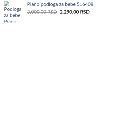
Piano podloga za bebe 516408
Original
Current
3,000.00
RSD
2,290.00
RSD
price
price
was:
is:
3,000.00 RSD.
2,290.00 RSD.