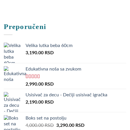
Preporučeni
Velika lutka beba 60cm
3,190.00
RSD
Edukativna noša sa zvukom
Rated
5.00
2,990.00
RSD
out of 5
Usisivač za decu - Dečiji usisivač igračka
2,190.00
RSD
Boks set na postolju
Original
Current
4,000.00
RSD
3,290.00
RSD