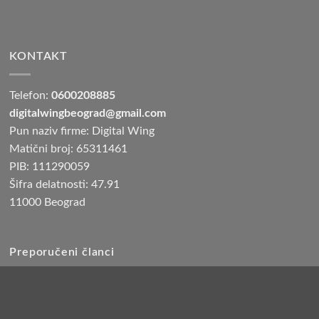
KONTAKT
Telefon:
0600208885
digitalwingbeograd@gmail.com
Pun naziv firme: Digital Wing
Matični broj: 65311461
PIB: 111290059
Šifra delatnosti: 47.91
11000 Beograd
Preporučeni članci
Najbolje noše za bebe