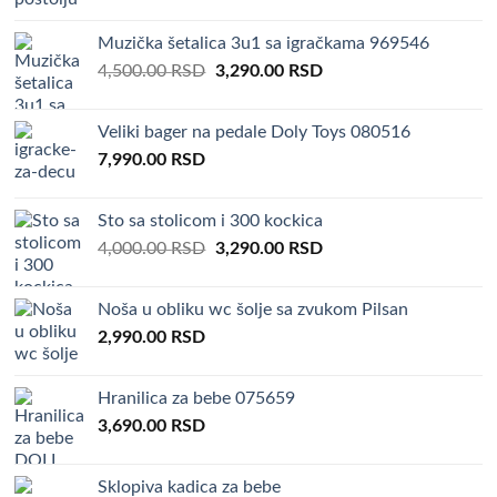
price
price
was:
is:
Muzička šetalica 3u1 sa igračkama 969546
4,000.00 RSD.
3,290.00 RSD.
Original
Current
4,500.00
RSD
3,290.00
RSD
price
price
was:
is:
Veliki bager na pedale Doly Toys 080516
4,500.00 RSD.
3,290.00 RSD.
7,990.00
RSD
Sto sa stolicom i 300 kockica
Original
Current
4,000.00
RSD
3,290.00
RSD
price
price
was:
is:
Noša u obliku wc šolje sa zvukom Pilsan
4,000.00 RSD.
3,290.00 RSD.
2,990.00
RSD
Hranilica za bebe 075659
3,690.00
RSD
Sklopiva kadica za bebe