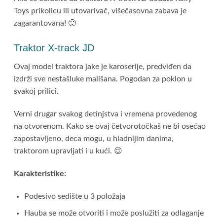
Toys prikolicu ili utovarivač, višečasovna zabava je
zagarantovana! 🙂
Traktor X-track JD
Ovaj model traktora jake je karoserije, predviđen da
izdrži sve nestašluke mališana. Pogodan za poklon u
svakoj prilici.
Verni drugar svakog detinjstva i vremena provedenog
na otvorenom. Kako se ovaj četvorotočkaš ne bi osećao
zapostavljeno, deca mogu, u hladnijim danima,
traktorom upravljati i u kući. 😉
Karakteristike:
Podesivo sedište u 3 položaja
Hauba se može otvoriti i može poslužiti za odlaganje