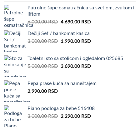
Patrolne šape osmatračnica sa svetlom, zvukom i
liftom
Original
Current
6,000.00
RSD
4,690.00
RSD
price
price
Dečiji Sef / bankomat kasica
was:
is:
Original
Current
3,000.00
RSD
6,000.00 RSD.
1,990.00
RSD
4,690.00 RSD.
price
price
was:
is:
Toaletni sto sa stolicom i ogledalom 025685
3,000.00 RSD.
1,990.00 RSD.
Original
Current
5,000.00
RSD
3,690.00
RSD
price
price
was:
is:
Pepa prase kuća sa nameštajem
5,000.00 RSD.
3,690.00 RSD.
2,990.00
RSD
Piano podloga za bebe 516408
Original
Current
3,000.00
RSD
2,290.00
RSD
price
price
was:
is:
3,000.00 RSD.
2,290.00 RSD.