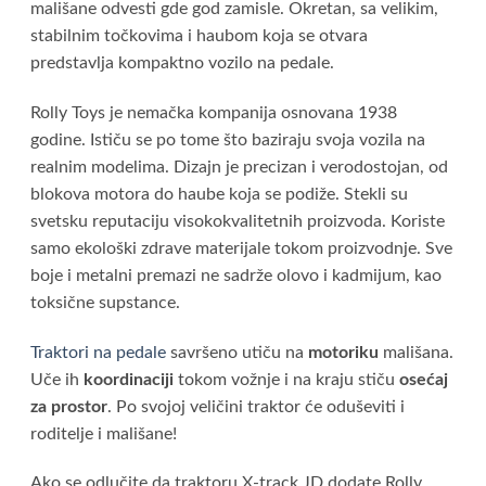
mališane odvesti gde god zamisle. Okretan, sa velikim,
stabilnim točkovima i haubom koja se otvara
predstavlja kompaktno vozilo na pedale.
Rolly Toys je nemačka kompanija osnovana 1938
godine. Ističu se po tome što baziraju svoja vozila na
realnim modelima. Dizajn je precizan i verodostojan, od
blokova motora do haube koja se podiže. Stekli su
svetsku reputaciju visokokvalitetnih proizvoda. Koriste
samo ekološki zdrave materijale tokom proizvodnje. Sve
boje i metalni premazi ne sadrže olovo i kadmijum, kao
toksične supstance.
Traktori na pedale
savršeno utiču na
motoriku
mališana.
Uče ih
koordinaciji
tokom vožnje i na kraju stiču
osećaj
za prostor
. Po svojoj veličini traktor će oduševiti i
roditelje i mališane!
Ako se odlučite da traktoru X-track JD dodate Rolly