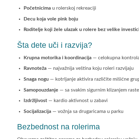
Početnicima
u rolerskoj rekreaciji
Decu koja vole pink boju
Roditelje koji žele ulazak u rolere bez velike investic
Šta dete uči i razvija?
Krupna motorika i koordinacija
— celokupna kontrola 
Ravnoteža
— najvažnija veština koju roleri razvijaju
Snaga nogu
— kotrljanje aktivira različite mišićne gru
Samopouzdanje
— sa svakim sigurnim klizanjem raste
Izdržljivost
— kardio aktivnost u zabavi
Socijalizacija
— vožnja sa drugaricama u parku
Bezbednost na rolerima