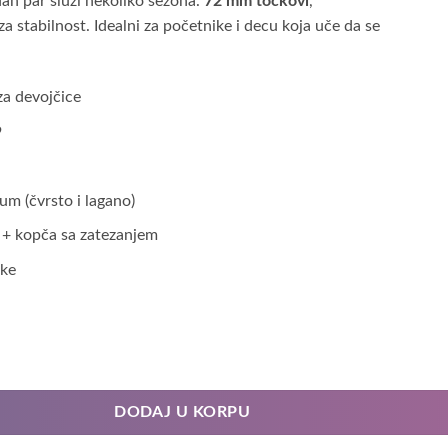
edan par služi nekoliko sezona.
72 mm točkovi
,
za stabilnost. Idealni za početnike i decu koja uče da se
 za devojčice
9
um (čvrsto i lagano)
e + kopča sa zatezanjem
ike
DODAJ U KORPU