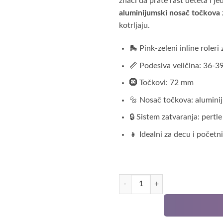
znači da prate rast deteta i j
aluminijumski nosač točkova
kotrljaju.
🛼 Pink-zeleni inline roleri
📏 Podesiva veličina: 36-3
🛞 Točkovi: 72 mm
🔩 Nosač točkova: aluminij
🔒 Sistem zatvaranja: pertl
👧 Idealni za decu i početn
Dečiji roleri pink TS-G5 količina