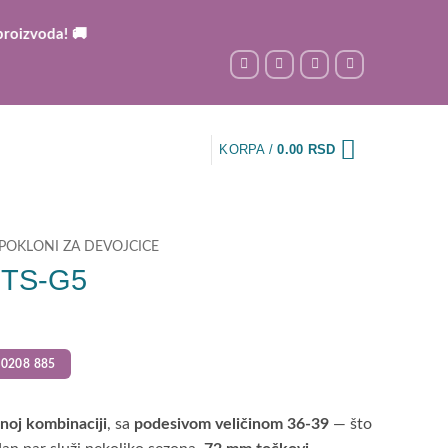
a! 🚚
KORPA /
0.00
RSD
POKLONI ZA DEVOJCICE
nk TS-G5
0208 885
noj kombinaciji
, sa
podesivom veličinom 36-39
— što