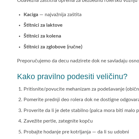
Obavezna zaštitna oprema za bezbednu rolersku vožnju 
Kaciga
— najvažnija zaštita
Štitnici za laktove
Štitnici za kolena
Štitnici za zglobove (ručne)
Preporučujemo da decu nadzirete dok ne savladaju osnove 
Kako pravilno podesiti veličinu?
Pritisnite/povucite mehanizam za podešavanje (obično
Pomerite prednji deo rolera dok ne dostigne odgovara
Proverite da li je dete stabilno (palca mora biti malo 
Zavežite pertle, zategnite kopču
Probajte hodanje pre kotrljanja — da li su udobni