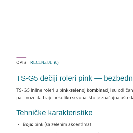
OPIS
RECENZIJE (0)
TS-G5 dečiji roleri pink — bezbed
TS-G5 inline roleri u
pink-zelenoj kombinaciji
su odličan
par može da traje nekoliko sezona, što je značajna ušteda
Tehničke karakteristike
Boja:
pink (sa zelenim akcentima)