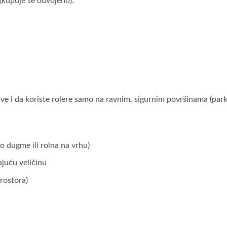
(kupuje se odvojeno):
i da koriste rolere samo na ravnim, sigurnim površinama (parkovi
 dugme ili rolna na vrhu)
juću veličinu
prostora)