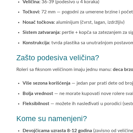
Veličina:
36-39 (podesivo u 4 koraka)
Točkovi:
72 mm — pogodni za umerene brzine i počet
Nosač točkova:
aluminijum (čvrst, lagan, izdržljiv)
Sistem zatvaranja:
pertle + kopča sa zatezanjem za si
Konstrukcija:
tvrda plastika sa unutrašnjom postavo
Zašto podesiva veličina?
Roleri sa fiksnom veličinom imaju jednu manu:
deca brzo
Više sezona korišćenja
— jedan par prati dete od bro
Bolja vrednost
— ne morate kupovati nove rolere sva
Fleksibilnost
— možete ih nasleđivati u porodici (sestr
Kome su namenjeni?
Devojčicama uzrasta 8-12 godina
(zavisno od veličine