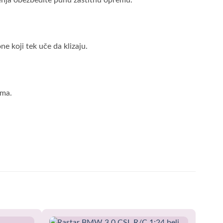
enja obezbedite punu zaštitnu opremu.
e koji tek uče da klizaju.
ama.