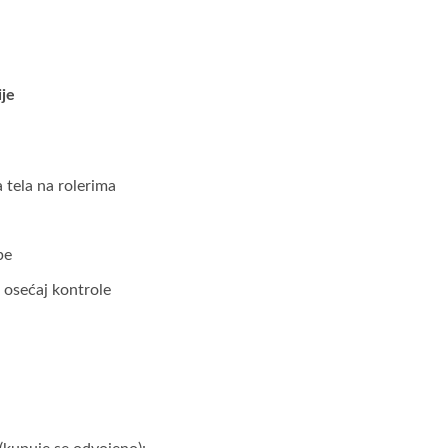
ije
tela na rolerima
pe
 osećaj kontrole