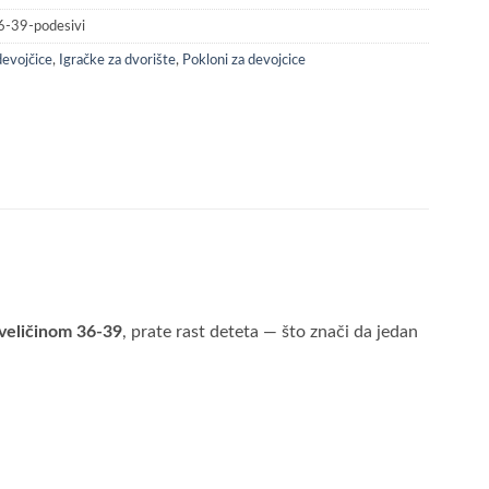
36-39-podesivi
devojčice
,
Igračke za dvorište
,
Pokloni za devojcice
veličinom 36-39
, prate rast deteta — što znači da jedan