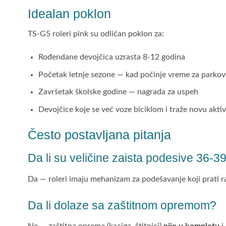
Idealan poklon
TS-G5 roleri pink su odličan poklon za:
Rođendane devojčica uzrasta 8-12 godina
Početak letnje sezone — kad počinje vreme za parkov
Završetak školske godine — nagrada za uspeh
Devojčice koje se već voze biciklom i traže novu akti
Često postavljana pitanja
Da li su veličine zaista podesive 36-3
Da — roleri imaju mehanizam za podešavanje koji prati 
Da li dolaze sa zaštitnom opremom?