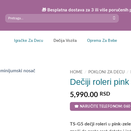
🎁 Besplatna dostava za 3 ili više poručenih proizvod
Search
for:
Igračke Za Decu
Dečija Vozila
Oprema Za Bebe
HOME
/
POKLONI ZA DECU
/
Dečiji roleri pi
5,990.00
RSD
☎ NARUČITE TELEFONOM: 060 
TS-G5 dečji roleri
u
pink-zele