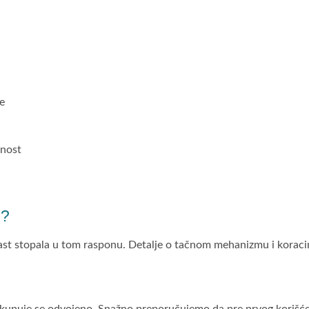
e
vnost
9?
rast stopala u tom rasponu. Detalje o tačnom mehanizmu i korac