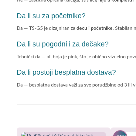
Ne — zaštitna oprema (kaciga, štitnici)
nije u kompletu
i
Da li su za početnike?
Da — TS-G5 je dizajniran za
decu i početnike
. Stabilan 
Da li su pogodni i za dečake?
Tehnički da — ali boja je pink, što je obično vizuelno p
Da li postoji besplatna dostava?
Da — besplatna dostava važi za sve porudžbine od 3 ili v