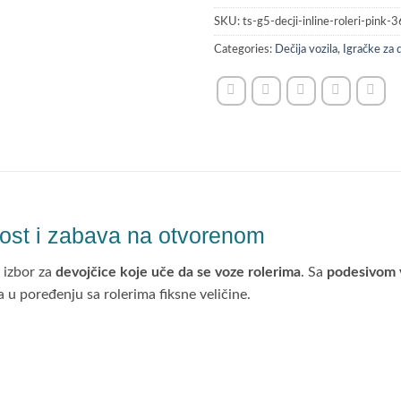
SKU:
ts-g5-decji-inline-roleri-pink-
Categories:
Dečija vozila
,
Igračke za 
nost i zabava na otvorenom
 izbor za
devojčice koje uče da se voze rolerima
. Sa
podesivom 
 u poređenju sa rolerima fiksne veličine.