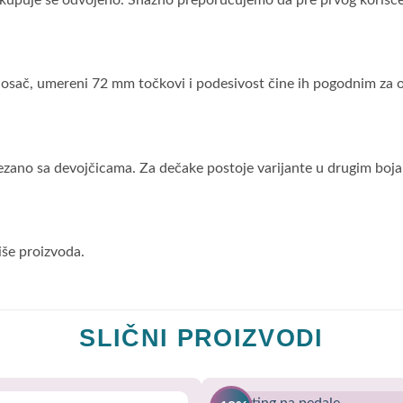
 kupuje se odvojeno. Snažno preporučujemo da pre prvog korišć
nosač, umereni 72 mm točkovi i podesivost čine ih pogodnim za on
ovezano sa devojčicama. Za dečake postoje varijante u drugim boj
iše proizvoda.
SLIČNI PROIZVODI