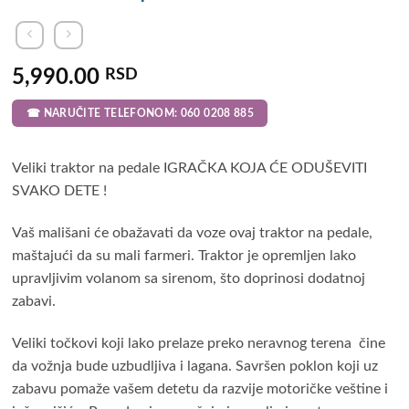
5,990.00
RSD
☎ NARUČITE TELEFONOM: 060 0208 885
Veliki traktor na pedale IGRAČKA KOJA ĆE ODUŠEVITI
SVAKO DETE !
Vaš mališani će obažavati da voze ovaj traktor na pedale,
maštajući da su mali farmeri. Traktor je opremljen lako
upravljivim volanom sa sirenom, što doprinosi dodatnoj
zabavi.
Veliki točkovi koji lako prelaze preko neravnog terena čine
da vožnja bude uzbudljiva i lagana. Savršen poklon koji uz
zabavu pomaže vašem detetu da razvije motoričke veštine i