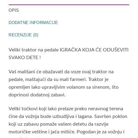
OPIS
DODATNE INFORMACIJE
RECENZIJE (0)
Veliki traktor na pedale IGRAČKA KOJA ĆE ODUŠEVITI
SVAKO DETE !
Vaš mališani će obažavati da voze ovaj traktor na
pedale, maštajući da su mali farmeri. Traktor je
opremljen lako upravljivim volanom sa sirenom, što
doprinosi dodatnoj zabavi.
Veliki točkovi koji lako prelaze preko neravnog terena
čine da vožnja bude uzbudljiva i lagana. Savršen poklon
koji uz zabavu pomaže vašem detetu da razvije
motoričke veštine i jača mišiće. Pogodan je za vožnju i