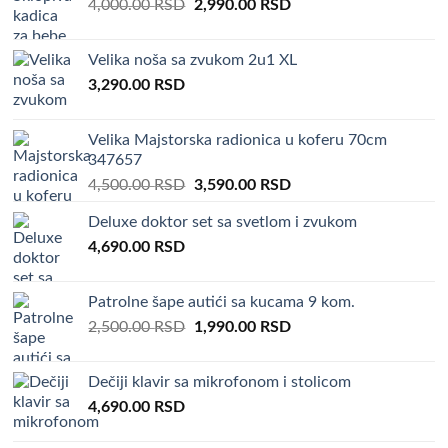
Original
Current
4,000.00
RSD
2,990.00
RSD
price
price
was:
is:
Velika noša sa zvukom 2u1 XL
4,000.00 RSD.
2,990.00 RSD.
3,290.00
RSD
Velika Majstorska radionica u koferu 70cm
347657
Original
Current
4,500.00
RSD
3,590.00
RSD
price
price
Deluxe doktor set sa svetlom i zvukom
was:
is:
4,690.00
RSD
4,500.00 RSD.
3,590.00 RSD.
Patrolne šape autići sa kucama 9 kom.
Original
Current
2,500.00
RSD
1,990.00
RSD
price
price
was:
is:
Dečiji klavir sa mikrofonom i stolicom
2,500.00 RSD.
1,990.00 RSD.
4,690.00
RSD