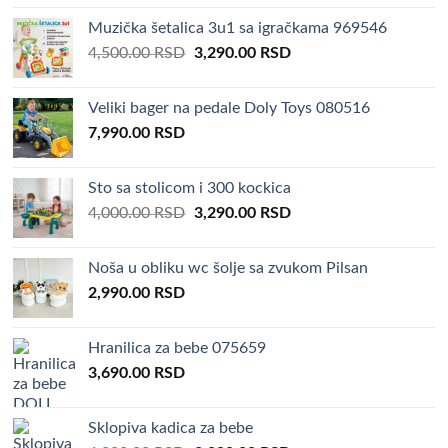
was:
is:
Muzička šetalica 3u1 sa igračkama 969546
4,000.00 RSD.
3,290.00 RSD.
Original
Current
4,500.00
RSD
3,290.00
RSD
price
price
was:
is:
Veliki bager na pedale Doly Toys 080516
4,500.00 RSD.
3,290.00 RSD.
7,990.00
RSD
Sto sa stolicom i 300 kockica
Original
Current
4,000.00
RSD
3,290.00
RSD
price
price
was:
is:
Noša u obliku wc šolje sa zvukom Pilsan
4,000.00 RSD.
3,290.00 RSD.
2,990.00
RSD
Hranilica za bebe 075659
3,690.00
RSD
Sklopiva kadica za bebe