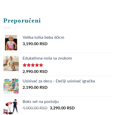
Preporučeni
Velika lutka beba 60cm
3,190.00
RSD
Edukativna noša sa zvukom
Rated
5.00
2,990.00
RSD
out of 5
Usisivač za decu - Dečiji usisivač igračka
2,190.00
RSD
Boks set na postolju
Original
Current
4,000.00
RSD
3,290.00
RSD
price
price