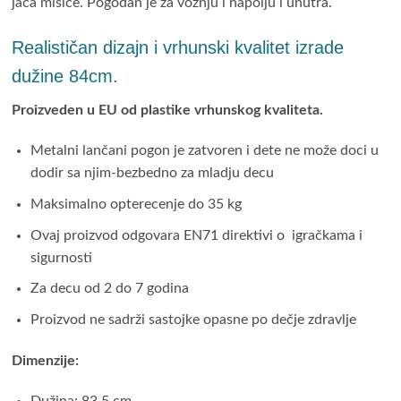
jača mišiće. Pogodan je za vožnju i napolju i unutra.
Realističan dizajn i
vrhunski kvalitet izrade
dužine 84cm.
Proizveden u EU od plastike vrhunskog kvaliteta.
Metalni lančani pogon je zatvoren i dete ne može doci u
dodir sa njim-bezbedno za mladju decu
Maksimalno opterecenje do 35 kg
Ovaj proizvod odgovara EN71 direktivi o igračkama i
sigurnosti
Za decu od 2 do 7 godina
Proizvod ne sadrži sastojke opasne po dečje zdravlje
Dimenzije: