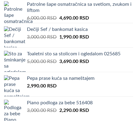
Patrolne šape osmatračnica sa svetlom, zvukom i
liftom
Original
Current
6,000.00
RSD
4,690.00
RSD
price
price
Dečiji Sef / bankomat kasica
was:
is:
Original
Current
3,000.00
RSD
6,000.00 RSD.
1,990.00
RSD
4,690.00 RSD.
price
price
was:
is:
Toaletni sto sa stolicom i ogledalom 025685
3,000.00 RSD.
1,990.00 RSD.
Original
Current
5,000.00
RSD
3,690.00
RSD
price
price
was:
is:
Pepa prase kuća sa nameštajem
5,000.00 RSD.
3,690.00 RSD.
2,990.00
RSD
Piano podloga za bebe 516408
Original
Current
3,000.00
RSD
2,290.00
RSD
price
price
was:
is:
3,000.00 RSD.
2,290.00 RSD.