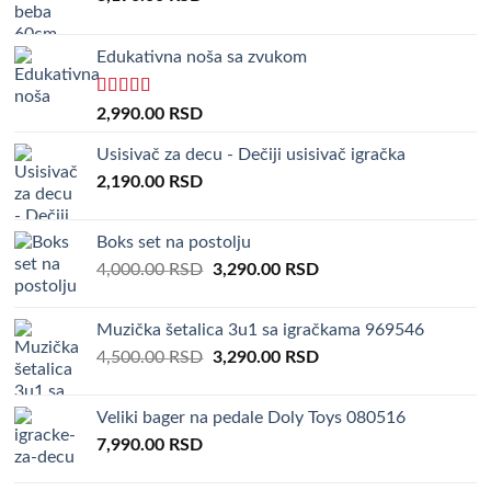
Edukativna noša sa zvukom
Rated
5.00
2,990.00
RSD
out of 5
Usisivač za decu - Dečiji usisivač igračka
2,190.00
RSD
Boks set na postolju
Original
Current
4,000.00
RSD
3,290.00
RSD
price
price
was:
is:
Muzička šetalica 3u1 sa igračkama 969546
4,000.00 RSD.
3,290.00 RSD.
Original
Current
4,500.00
RSD
3,290.00
RSD
price
price
was:
is:
Veliki bager na pedale Doly Toys 080516
4,500.00 RSD.
3,290.00 RSD.
7,990.00
RSD