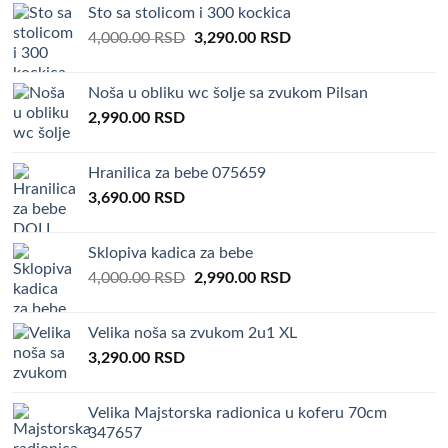
Sto sa stolicom i 300 kockica
Original
Current
4,000.00
RSD
3,290.00
RSD
price
price
was:
is:
Noša u obliku wc šolje sa zvukom Pilsan
4,000.00 RSD.
3,290.00 RSD.
2,990.00
RSD
Hranilica za bebe 075659
3,690.00
RSD
Sklopiva kadica za bebe
Original
Current
4,000.00
RSD
2,990.00
RSD
price
price
was:
is:
Velika noša sa zvukom 2u1 XL
4,000.00 RSD.
2,990.00 RSD.
3,290.00
RSD
Velika Majstorska radionica u koferu 70cm
347657