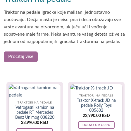
Traktor na pedale
igračke koje mališani jednostavno
obožavaju. Dečja mašta je neiscrpna i deca obožavaju sve
vrste avantura na otvorenom, uključujući i vođenje
sopstvene male farme. Neka avanture vašeg deteta ožive sa
jednom od najpopularnijih igračaka traktorima na pedale.
Pročitaj više
U babypro prodavnici decijih igračaka nudimo vam najveći
izbor traktora bagera i ostalih decijih igracaka dostupne u
TRAKTORI NA PEDALE
svim oblicima i veličinama i bojama. Kreirali smo fantastičan
Traktor X-track JD na
TRAKTORI NA PEDALE
asortiman decijih traktora na pedale i
traktor za decu na
pedale Rolly Toys
Vatrogasni kamion na
035632
akumulator
, kao i veliki asortiman dodatne opreme kako bi
pedale RT Mercedes
22,990.00
RSD
Benz Unimog 038220
vaš traktor bio još zabavniji.
33,990.00
RSD
DODAJ U KORPU