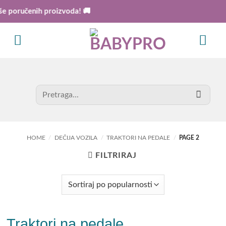
Skip
 poručenih proizvoda! 🚚
to
content
Search
for:
HOME
/
DEČIJA VOZILA
/
TRAKTORI NA PEDALE
/
PAGE 2
FILTRIRAJ
Traktori na pedale