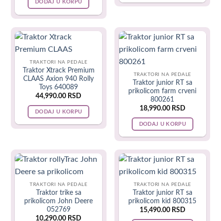
DODAJ U KORPU
Traktor na pedale vrste:
Traktori na pedale sa prikolicom,
sa prikolicom i kašikom,
TRAKTORI NA PEDALE
bager na pedale,
Traktor Xtrack Premium
TRAKTORI NA PEDALE
CLAAS Axion 940 Rolly
Traktor junior RT sa
Toys 640089
buzdožer na pedale,
prikolicom farm crveni
44,990.00
RSD
800261
18,990.00
RSD
DODAJ U KORPU
sa prikolicom i kasikom za kopanje u pesku
DODAJ U KORPU
traktor guralica…
U našoj prodavnici možete izabrati, traktore na pedale
poznatih Evropskih proizvođača
Rolly toys
,
Falk
, Pilsan,
Dolu
. Proizvedene su po svim evropskim standardima o
TRAKTORI NA PEDALE
TRAKTORI NA PEDALE
Traktor trike sa
Traktor junior RT sa
sigurnosti i od materijala visikog kvaliteta koji garantuju
prikolicom John Deere
prikolicom kid 800315
dugotrajnost.
052769
15,490.00
RSD
10,290.00
RSD