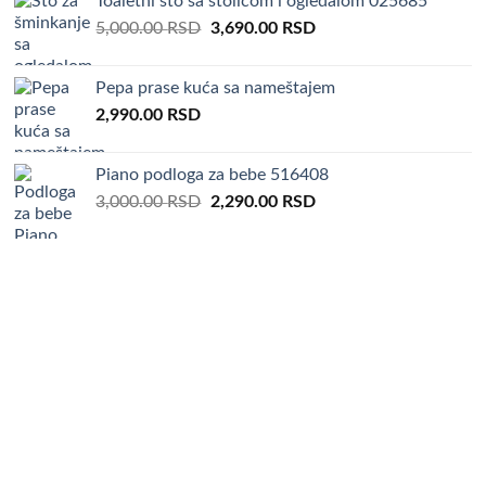
Toaletni sto sa stolicom i ogledalom 025685
3,000.00 RSD.
1,990.00 RSD.
Original
Current
5,000.00
RSD
3,690.00
RSD
price
price
was:
is:
Pepa prase kuća sa nameštajem
5,000.00 RSD.
3,690.00 RSD.
2,990.00
RSD
Piano podloga za bebe 516408
Original
Current
3,000.00
RSD
2,290.00
RSD
price
price
was:
is:
3,000.00 RSD.
2,290.00 RSD.