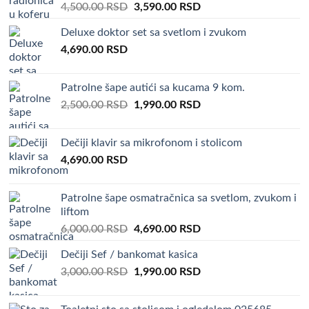
Original
Current
4,500.00
RSD
3,590.00
RSD
price
price
Deluxe doktor set sa svetlom i zvukom
was:
is:
4,690.00
RSD
4,500.00 RSD.
3,590.00 RSD.
Patrolne šape autići sa kucama 9 kom.
Original
Current
2,500.00
RSD
1,990.00
RSD
price
price
was:
is:
Dečiji klavir sa mikrofonom i stolicom
2,500.00 RSD.
1,990.00 RSD.
4,690.00
RSD
Patrolne šape osmatračnica sa svetlom, zvukom i
liftom
Original
Current
6,000.00
RSD
4,690.00
RSD
price
price
Dečiji Sef / bankomat kasica
was:
is:
Original
Current
3,000.00
RSD
6,000.00 RSD.
1,990.00
RSD
4,690.00 RSD.
price
price
was:
is: