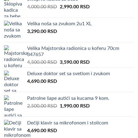
Original
Current
4,000.00
RSD
2,990.00
RSD
price
price
was:
is:
Velika noša sa zvukom 2u1 XL
4,000.00 RSD.
2,990.00 RSD.
3,290.00
RSD
Velika Majstorska radionica u koferu 70cm
347657
Original
Current
4,500.00
RSD
3,590.00
RSD
price
price
Deluxe doktor set sa svetlom i zvukom
was:
is:
4,690.00
RSD
4,500.00 RSD.
3,590.00 RSD.
Patrolne šape autići sa kucama 9 kom.
Original
Current
2,500.00
RSD
1,990.00
RSD
price
price
was:
is:
Dečiji klavir sa mikrofonom i stolicom
2,500.00 RSD.
1,990.00 RSD.
4,690.00
RSD