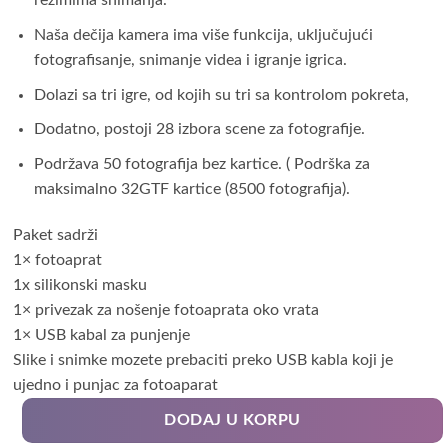
režimima snimanja.
Naša dečija kamera ima više funkcija, uključujući
fotografisanje, snimanje videa i igranje igrica.
Dolazi sa tri igre, od kojih su tri sa kontrolom pokreta,
Dodatno, postoji 28 izbora scene za fotografije.
Podržava 50 fotografija bez kartice. ( Podrška za
maksimalno 32GTF kartice (8500 fotografija).
Paket sadrži
1× fotoaprat
1x silikonski masku
1× privezak za nošenje fotoaprata oko vrata
1× USB kabal za punjenje
Slike i snimke mozete prebaciti preko USB kabla koji je
ujedno i punjac za fotoaparat
DODAJ U KORPU