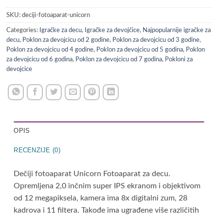
SKU:
deciji-fotoaparat-unicorn
Categories:
Igračke za decu
,
Igračke za devojčice
,
Najpopularnije igračke za
decu
,
Poklon za devojcicu od 2 godine
,
Poklon za devojcicu od 3 godine
,
Poklon za devojcicu od 4 godine
,
Poklon za devojcicu od 5 godina
,
Poklon
za devojcicu od 6 godina
,
Poklon za devojcicu od 7 godina
,
Pokloni za
devojcice
OPIS
RECENZIJE (0)
Dečiji fotoaparat Unicorn Fotoaparat za decu.
Opremljena 2,0 inčnim super IPS ekranom i objektivom
od 12 megapiksela, kamera ima 8x digitalni zum, 28
kadrova i 11 filtera. Takođe ima ugrađene više različitih