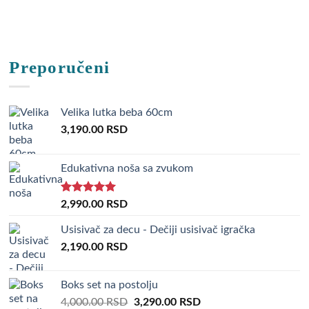
Preporučeni
Velika lutka beba 60cm
3,190.00
RSD
Edukativna noša sa zvukom
Rated
5.00
2,990.00
RSD
out of 5
Usisivač za decu - Dečiji usisivač igračka
2,190.00
RSD
Boks set na postolju
Original
Current
4,000.00
RSD
3,290.00
RSD