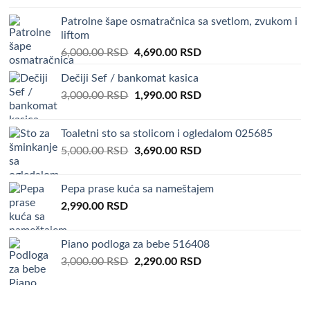
Patrolne šape osmatračnica sa svetlom, zvukom i
liftom
Original
Current
6,000.00
RSD
4,690.00
RSD
price
price
Dečiji Sef / bankomat kasica
was:
is:
Original
Current
3,000.00
RSD
6,000.00 RSD.
1,990.00
RSD
4,690.00 RSD.
price
price
was:
is:
Toaletni sto sa stolicom i ogledalom 025685
3,000.00 RSD.
1,990.00 RSD.
Original
Current
5,000.00
RSD
3,690.00
RSD
price
price
was:
is:
Pepa prase kuća sa nameštajem
5,000.00 RSD.
3,690.00 RSD.
2,990.00
RSD
Piano podloga za bebe 516408
Original
Current
3,000.00
RSD
2,290.00
RSD
price
price
was:
is:
3,000.00 RSD.
2,290.00 RSD.