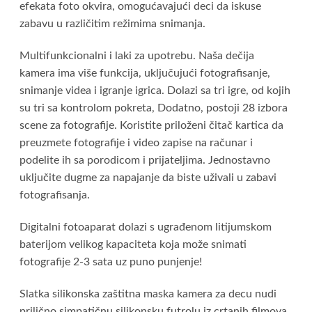
efekata foto okvira, omogućavajući deci da iskuse
zabavu u različitim režimima snimanja.
Multifunkcionalni i laki za upotrebu. Naša dečija
kamera ima više funkcija, uključujući fotografisanje,
snimanje videa i igranje igrica. Dolazi sa tri igre, od kojih
su tri sa kontrolom pokreta, Dodatno, postoji 28 izbora
scene za fotografije. Koristite priloženi čitač kartica da
preuzmete fotografije i video zapise na računar i
podelite ih sa porodicom i prijateljima. Jednostavno
uključite dugme za napajanje da biste uživali u zabavi
fotografisanja.
Digitalni fotoaparat dolazi s ugrađenom litijumskom
baterijom velikog kapaciteta koja može snimati
fotografije 2-3 sata uz puno punjenje!
Slatka silikonska zaštitna maska kamera za decu nudi
prilično simpatičnu silikonsku futrolu iz crtanih filmova