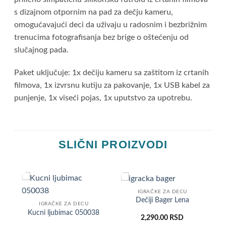
s ​​dizajnom otpornim na pad za dečju kameru,
omogućavajući deci da uživaju u radosnim i bezbrižnim
trenucima fotografisanja bez brige o oštećenju od
slučajnog pada.
Paket uključuje: 1x dečiju kameru sa zaštitom iz crtanih
filmova, 1x izvrsnu kutiju za pakovanje, 1x USB kabel za
punjenje, 1x viseći pojas, 1x uputstvo za upotrebu.
SLIČNI PROIZVODI
IGRAČKE ZA DECU
-
Dečiji Bager Lena
IGRAČKE ZA DECU
Kucni ljubimac 050038
2,290.00
RSD