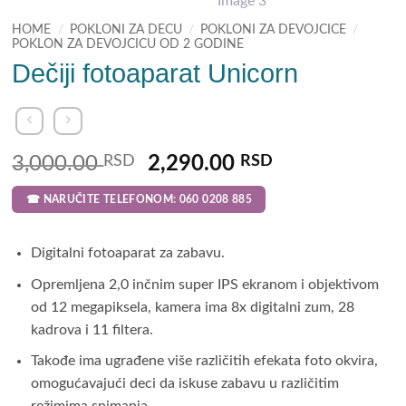
HOME
/
POKLONI ZA DECU
/
POKLONI ZA DEVOJCICE
/
POKLON ZA DEVOJCICU OD 2 GODINE
Dečiji fotoaparat Unicorn
Original
Current
3,000.00
RSD
2,290.00
RSD
price
price
☎ NARUČITE TELEFONOM: 060 0208 885
was:
is:
3,000.00 RSD.
2,290.00 RSD
Digitalni fotoaparat za zabavu.
Opremljena 2,0 inčnim super IPS ekranom i objektivom
od 12 megapiksela, kamera ima 8x digitalni zum, 28
kadrova i 11 filtera.
Takođe ima ugrađene više različitih efekata foto okvira,
omogućavajući deci da iskuse zabavu u različitim