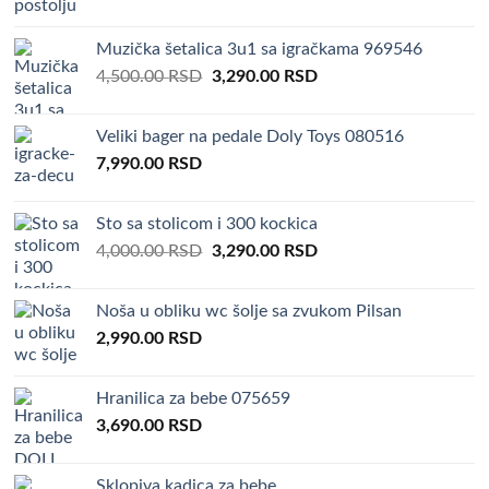
price
price
was:
is:
Muzička šetalica 3u1 sa igračkama 969546
4,000.00 RSD.
3,290.00 RSD.
Original
Current
4,500.00
RSD
3,290.00
RSD
price
price
was:
is:
Veliki bager na pedale Doly Toys 080516
4,500.00 RSD.
3,290.00 RSD.
7,990.00
RSD
Sto sa stolicom i 300 kockica
Original
Current
4,000.00
RSD
3,290.00
RSD
price
price
was:
is:
Noša u obliku wc šolje sa zvukom Pilsan
4,000.00 RSD.
3,290.00 RSD.
2,990.00
RSD
Hranilica za bebe 075659
3,690.00
RSD
Sklopiva kadica za bebe