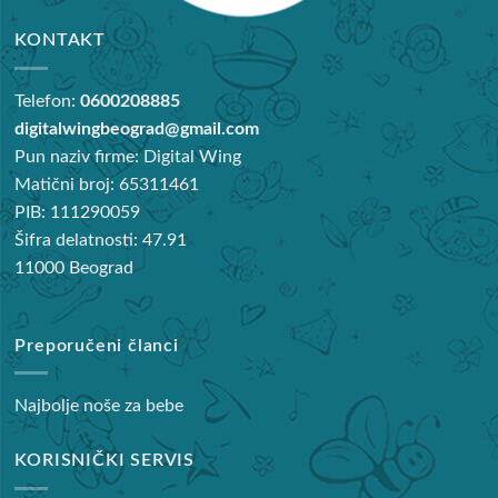
KONTAKT
Telefon:
0600208885
digitalwingbeograd@gmail.com
Pun naziv firme: Digital Wing
Matični broj: 65311461
PIB: 111290059
Šifra delatnosti: 47.91
11000 Beograd
Preporučeni članci
Najbolje noše za bebe
KORISNIČKI SERVIS