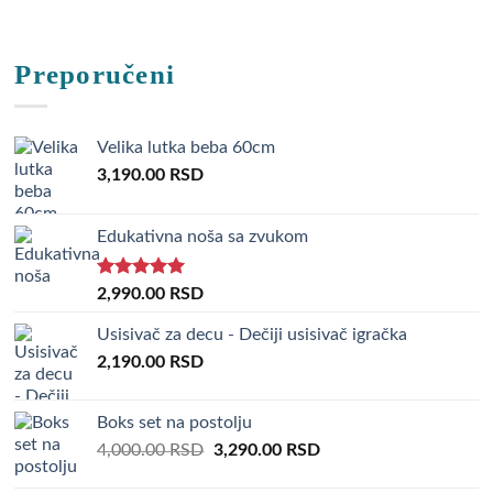
Preporučeni
Velika lutka beba 60cm
3,190.00
RSD
Edukativna noša sa zvukom
Rated
5.00
2,990.00
RSD
out of 5
Usisivač za decu - Dečiji usisivač igračka
2,190.00
RSD
Boks set na postolju
Original
Current
4,000.00
RSD
3,290.00
RSD
price
price