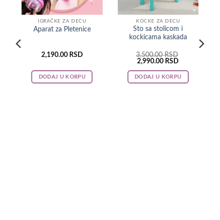
IGRAČKE ZA DECU
KOCKE ZA DECU
m
Sto sa stolicom i
Aparat za Pletenice
kockicama kaskada
2,190.00
RSD
3,500.00
RSD
ent
Original
Current
2,990.00
RSD
e
price
price
was:
is:
DODAJ U KORPU
DODAJ U KORPU
0.00 RSD.
3,500.00 RSD.
2,990.00 RSD