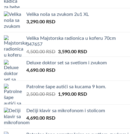
price
price
was:
is:
Velika noša sa zvukom 2u1 XL
4,000.00 RSD.
2,990.00 RSD.
3,290.00
RSD
Velika Majstorska radionica u koferu 70cm
347657
Original
Current
4,500.00
RSD
3,590.00
RSD
price
price
Deluxe doktor set sa svetlom i zvukom
was:
is:
4,690.00
RSD
4,500.00 RSD.
3,590.00 RSD.
Patrolne šape autići sa kucama 9 kom.
Original
Current
2,500.00
RSD
1,990.00
RSD
price
price
was:
is:
Dečiji klavir sa mikrofonom i stolicom
2,500.00 RSD.
1,990.00 RSD.
4,690.00
RSD