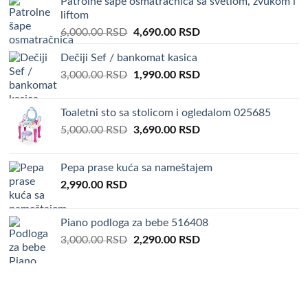
Patrolne šape osmatračnica sa svetlom, zvukom i
liftom
Original
Current
6,000.00
RSD
4,690.00
RSD
price
price
Dečiji Sef / bankomat kasica
was:
is:
Original
Current
3,000.00
RSD
6,000.00 RSD.
1,990.00
RSD
4,690.00 RSD.
price
price
was:
is:
Toaletni sto sa stolicom i ogledalom 025685
3,000.00 RSD.
1,990.00 RSD.
Original
Current
5,000.00
RSD
3,690.00
RSD
price
price
was:
is:
Pepa prase kuća sa nameštajem
5,000.00 RSD.
3,690.00 RSD.
2,990.00
RSD
Piano podloga za bebe 516408
Original
Current
3,000.00
RSD
2,290.00
RSD
price
price
was:
is:
3,000.00 RSD.
2,290.00 RSD.