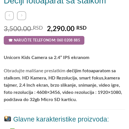
Dečiji fotoaparat sa stalkom
Original
Current
3,500.00
RSD
2,290.00
RSD
price
price
☎ NARUČITE TELEFONOM: 060 0208 885
was:
is:
3,500.00 RSD.
2,290.00 RSD
Unicorn Kids Camera sa 2.4” IPS ekranom
Obradujte mališane preslatkim
dečijim fotoaparatom sa
stalkom. HD Kamera, HD Rezolucija, smart fokus,kamera
tajmer, 2.4 lnch ekran, brzo slikanje, snimanje, video igre,
foto rezolucija : 4608×3456, video rezolucija : 1920×1080,
podržava do 32gb Micro SD karticu.
Glavne karakteristike proizvoda: