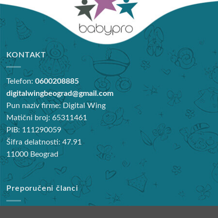
KONTAKT
Telefon:
0600208885
digitalwingbeograd@gmail.com
Pun naziv firme: Digital Wing
Matični broj: 65311461
PIB: 111290059
Šifra delatnosti: 47.91
11000 Beograd
Preporučeni članci
Najbolje noše za bebe