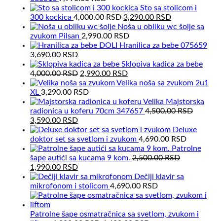
4,500.00 RSD.
3,290.00 RSD.
Sto sa stolicom i
Original
Current
300 kockica
4,000.00
RSD
3,290.00
RSD
price
price
Noša u obliku wc šolje sa
was:
is:
zvukom Pilsan
2,990.00
RSD
4,000.00 RSD.
3,290.00 RSD.
Hranilica za bebe 075659
3,690.00
RSD
Sklopiva kadica za bebe
Original
Current
4,000.00
RSD
2,990.00
RSD
price
price
Velika noša sa zvukom 2u1
was:
is:
XL
3,290.00
RSD
4,000.00 RSD.
2,990.00 RSD.
Velika Majstorska
radionica u koferu 70cm 347657
4,500.00
RSD
Original
Current
3,590.00
RSD
price
price
Deluxe
was:
is:
doktor set sa svetlom i zvukom
4,690.00
RSD
4,500.00 RSD.
3,590.00 RSD.
Patrolne
šape autići sa kucama 9 kom.
2,500.00
RSD
Original
Current
1,990.00
RSD
price
price
Dečiji klavir sa
was:
is:
mikrofonom i stolicom
4,690.00
RSD
2,500.00 RSD.
1,990.00 RSD.
Patrolne šape osmatračnica sa svetlom, zvukom i