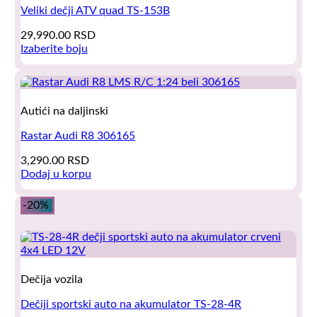
options
Veliki dečji ATV quad TS-153B
may
be
29,990.00
RSD
chosen
Izaberite boju
on
This
the
product
product
has
page
multiple
Autići na daljinski
variants.
The
Rastar Audi R8 306165
options
may
3,290.00
RSD
be
Dodaj u korpu
chosen
on
-20%
the
product
page
Dečija vozila
Dečiji sportski auto na akumulator TS-28-4R