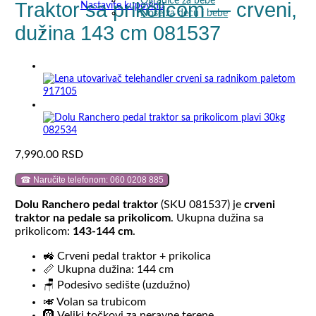
Ogradice za bebe
Traktor sa prikolicom — crveni,
Nastavite kupovinu
Noše za decu i bebe
dužina 143 cm 081537
7,990.00
RSD
☎ Naručite telefonom: 060 0208 885
Dolu Ranchero pedal traktor
(SKU 081537) je
crveni
traktor na pedale sa prikolicom
. Ukupna dužina sa
prikolicom:
143-144 cm
.
🚜 Crveni pedal traktor + prikolica
📏 Ukupna dužina: 144 cm
🪑 Podesivo sedište (uzdužno)
🎺 Volan sa trubicom
🛞 Veliki točkovi za neravne terene