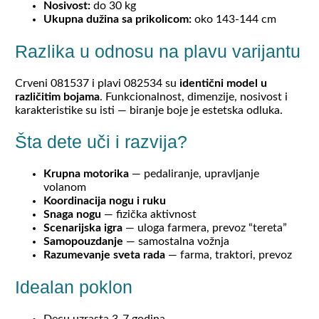
Nosivost:
do 30 kg
Ukupna dužina sa prikolicom:
oko 143-144 cm
Razlika u odnosu na plavu varijantu
Crveni 081537 i plavi 082534 su
identični model u
različitim bojama
. Funkcionalnost, dimenzije, nosivost i
karakteristike su isti — biranje boje je estetska odluka.
Šta dete uči i razvija?
Krupna motorika
— pedaliranje, upravljanje
volanom
Koordinacija nogu i ruku
Snaga nogu
— fizička aktivnost
Scenarijska igra
— uloga farmera, prevoz “tereta”
Samopouzdanje
— samostalna vožnja
Razumevanje sveta rada
— farma, traktori, prevoz
Idealan poklon
Decu uzrasta 3-7 godina