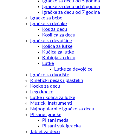
Igračke za decu od 5 godina
Igračke za decu od 6 godina
Igračke za decu od 7 godina
Igracke za bebe
Igračke za dečake
Kos za decu
Kosilica za decu
Igračke za devojčice
Kolica za lutke
Kućica za lutke
Kuhinja za decu
Lutke
Lutke za devojčice
Igračke za dvorište
Kinetički pesak i plastelin
Kocke za decu
Lego kocke
Lutke i kolica za lutke
Muzicki instrumenti
Najpopularnije igračke za decu
Plisane igracke
Plisani meda
Plisani vuk igracka
Tablet za decu