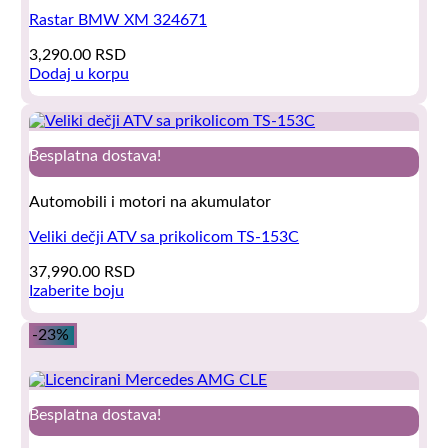
Rastar BMW XM 324671
3,290.00
RSD
Dodaj u korpu
Besplatna dostava!
Automobili i motori na akumulator
Veliki dečji ATV sa prikolicom TS-153C
37,990.00
RSD
Izaberite boju
This
product
-23%
has
multiple
variants.
The
Besplatna dostava!
options
may