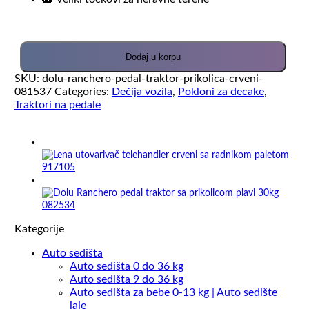
Dodaj u korpu
SKU:
dolu-ranchero-pedal-traktor-prikolica-crveni-
081537
Categories:
Dečija vozila
,
Pokloni za decake
,
Traktori na pedale
Kategorije
Auto sedišta
Auto sedišta 0 do 36 kg
Auto sedišta 9 do 36 kg
Auto sedišta za bebe 0-13 kg | Auto sedište
jaje