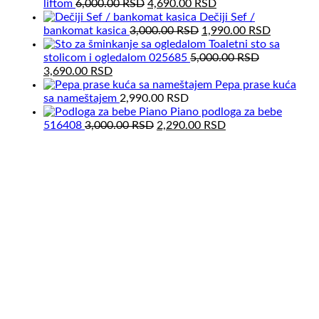
Original
Current
liftom
6,000.00
RSD
4,690.00
RSD
price
price
Dečiji Sef /
was:
Original
is:
Current
bankomat kasica
3,000.00
RSD
1,990.00
RSD
6,000.00 RSD.
price
4,690.00 RSD.
price
Toaletni sto sa
was:
is:
stolicom i ogledalom 025685
5,000.00
RSD
Original
Current
3,000.00 RSD.
1,990.00
3,690.00
RSD
price
price
Pepa prase kuća
was:
is:
sa nameštajem
2,990.00
RSD
5,000.00 RSD.
3,690.00 RSD.
Piano podloga za bebe
Original
Current
516408
3,000.00
RSD
2,290.00
RSD
price
price
was:
is:
3,000.00 RSD.
2,290.00 RSD.