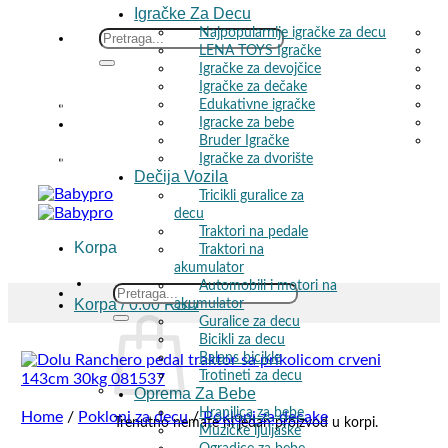
Igračke Za Decu
Najpopularnije igračke za decu
Skip
Search
LENA TOYS Igračke
to
for:
Igračke za devojčice
content
Igračke za dečake
Edukativne igračke
h proizvoda! 🚚
Igracke za bebe
Bruder Igračke
Igračke za dvorište
h proizvoda! 🚚
Dečija Vozila
Tricikli guralice za
decu
Traktori na pedale
Korpa
Traktori na
akumulator
Automobili i motori na
Search
Korpa /
0.00
RSD
akumulator
for:
Guralice za decu
Bicikli za decu
Balans bicikle
Trotineti za decu
Oprema Za Bebe
Hranilica za bebe
Home
/
Pokloni za decu
/
Pokloni za decake
Trenutno nemate ni jedan proizvod u korpi.
Muzičke ljuljaške