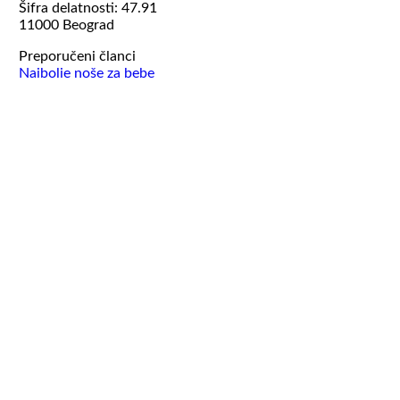
Šifra delatnosti: 47.91
11000 Beograd
Preporučeni članci
Najbolje noše za bebe
KORISNIČKI SERVIS
Reklamacije
Copyright 2026 ©
Baby pro
Search
for:
Oprema Za Bebe
Hranilica za bebe
Muzičke ljuljaške
Ogradice za bebe
Noše za decu i bebe
Igračke Za Decu