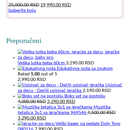
Original
Current
25,000.00
RSD
19,990.00
RSD
price
price
Izaberite boju
This
was:
is:
product
25,000.00 RSD.
19,990.00 RSD.
has
multiple
variants.
Preporučeni
The
options
may
be
Velika lutka beba 60cm
3,190.00
RSD
chosen
Edukativna noša sa zvukom
on
Rated
5.00
out of 5
the
2,990.00
RSD
product
Usisivač
page
za decu - Dečiji usisivač igračka
2,190.00
RSD
Boks set na postolju
Original
Current
4,000.00
RSD
3,290.00
RSD
price
price
Muzička
was:
is:
šetalica 3u1 sa igračkama 969546
4,500.00
RSD
Original
Current
4,000.00 RSD.
3,290.00 RSD.
3,290.00
RSD
price
price
Veliki bager na pedale Doly Toys
was:
is:
080516
7,990.00
RSD