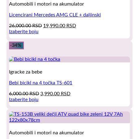
Automobili i motori na akumulator
be
chosen
Licencirani Mercedes AMG CLE + daljinski
on
the
Original
Current
26,000.00
RSD
19,990.00
RSD
product
price
price
Izaberite boju
page
This
was:
is:
product
26,000.00 RSD.
19,990.00 RSD.
-34%
has
multiple
variants.
The
Igracke za bebe
options
may
Bebi bicikl na 4 točka TS-601
be
chosen
Original
Current
6,000.00
RSD
3,990.00
RSD
on
price
price
Izaberite boju
the
This
was:
is:
product
product
6,000.00 RSD.
3,990.00 RSD.
page
has
multiple
variants.
Automobili i motori na akumulator
The