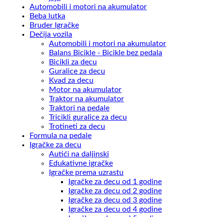
Automobili i motori na akumulator
Beba lutka
Bruder Igračke
Dečija vozila
Automobili i motori na akumulator
Balans Bicikle - Bicikle bez pedala
Bicikli za decu
Guralice za decu
Kvad za decu
Motor na akumulator
Traktor na akumulator
Traktori na pedale
Tricikli guralice za decu
Trotineti za decu
Formula na pedale
Igračke za decu
Autići na daljinski
Edukativne igračke
Igračke prema uzrastu
Igračke za decu od 1 godine
Igračke za decu od 2 godine
Igračke za decu od 3 godine
Igračke za decu od 4 godine