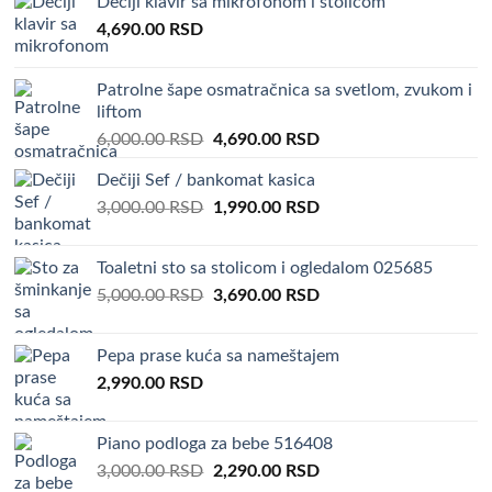
Dečiji klavir sa mikrofonom i stolicom
2,500.00 RSD.
1,990.00 RSD.
4,690.00
RSD
Patrolne šape osmatračnica sa svetlom, zvukom i
liftom
Original
Current
6,000.00
RSD
4,690.00
RSD
price
price
Dečiji Sef / bankomat kasica
was:
is:
Original
Current
3,000.00
RSD
6,000.00 RSD.
1,990.00
RSD
4,690.00 RSD.
price
price
was:
is:
Toaletni sto sa stolicom i ogledalom 025685
3,000.00 RSD.
1,990.00 RSD.
Original
Current
5,000.00
RSD
3,690.00
RSD
price
price
was:
is:
Pepa prase kuća sa nameštajem
5,000.00 RSD.
3,690.00 RSD.
2,990.00
RSD
Piano podloga za bebe 516408
Original
Current
3,000.00
RSD
2,290.00
RSD