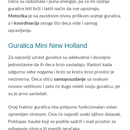
Deca su radoznala i puna energije, pa će im vožnja
guralice biti brži i lakši način da sve upoznaju.
Motorika
je na zavidnom nivou prilikom vožnje guralica,
a i
koordinacija
onoga što deca vide i samog
upravljanja.
Guralica Mini New Holland
Za najraniji uzrast guralice su adekvatne i dovoljno
jednostavne da ih deca brzo savladaju. Radost kada
odgurnu sebe nogama i brzo se kreću kroz prostor je
neizmerna. Deca stiču
samopouzdanje
sa svakom
novom veštinom i zato će dugo voleti svoju guralicu, jer
su je prvo savladali.
Ovaj traktor guralica ima potpuno funkcionalan volan
opremljen sirenom. Ona će najaviti svaki njihov dolazak.
Poklopac haube koji se podiže sadrži i mali prostor za
odlaganje sitnica ili manjih igračaka.