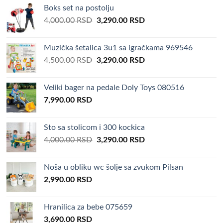
Boks set na postolju
Original
Current
4,000.00
RSD
3,290.00
RSD
price
price
was:
is:
Muzička šetalica 3u1 sa igračkama 969546
4,000.00 RSD.
3,290.00 RSD.
Original
Current
4,500.00
RSD
3,290.00
RSD
price
price
was:
is:
Veliki bager na pedale Doly Toys 080516
4,500.00 RSD.
3,290.00 RSD.
7,990.00
RSD
Sto sa stolicom i 300 kockica
Original
Current
4,000.00
RSD
3,290.00
RSD
price
price
was:
is:
Noša u obliku wc šolje sa zvukom Pilsan
4,000.00 RSD.
3,290.00 RSD.
2,990.00
RSD
Hranilica za bebe 075659
3,690.00
RSD