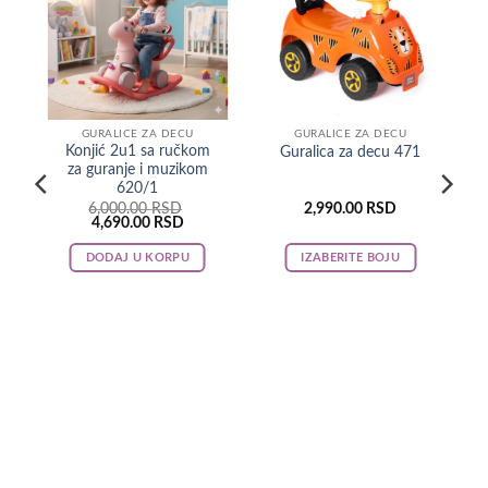
GURALICE ZA DECU
GURALICE ZA DECU
Konjić 2u1 sa ručkom
Guralica za decu 471
za guranje i muzikom
620/1
6,000.00
RSD
2,990.00
RSD
Original
Current
4,690.00
RSD
price
price
was:
is:
DODAJ U KORPU
IZABERITE BOJU
6,000.00 RSD.
4,690.00 RSD.
This
product
has
multiple
variants.
The
options
may
be
chosen