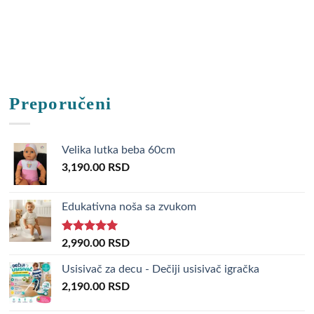
on
the
product
page
Preporučeni
Velika lutka beba 60cm
3,190.00
RSD
Edukativna noša sa zvukom
Rated
5.00
2,990.00
RSD
out of 5
Usisivač za decu - Dečiji usisivač igračka
2,190.00
RSD