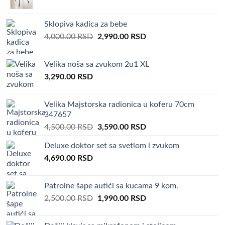
Sklopiva kadica za bebe
Original
Current
4,000.00
RSD
2,990.00
RSD
price
price
was:
is:
Velika noša sa zvukom 2u1 XL
4,000.00 RSD.
2,990.00 RSD.
3,290.00
RSD
Velika Majstorska radionica u koferu 70cm
347657
Original
Current
4,500.00
RSD
3,590.00
RSD
price
price
Deluxe doktor set sa svetlom i zvukom
was:
is:
4,690.00
RSD
4,500.00 RSD.
3,590.00 RSD.
Patrolne šape autići sa kucama 9 kom.
Original
Current
2,500.00
RSD
1,990.00
RSD
price
price
was:
is: