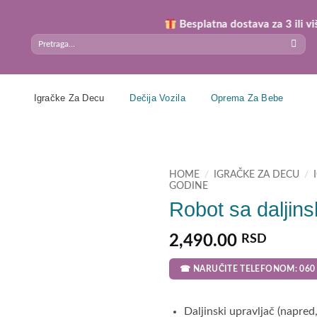
Besplatna dostava za 3 ili više por
Search
for:
Igračke Za Decu
Dečija Vozila
Oprema Za Bebe
HOME
/
IGRAČKE ZA DECU
/
GODINE
Robot sa daljin
2,490.00
RSD
☎ NARUČITE TELEFONOM: 060 
Daljinski upravljač (napred,