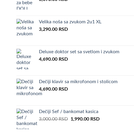
Velika noša sa zvukom 2u1 XL
3,290.00
RSD
Deluxe doktor set sa svetlom i zvukom
4,690.00
RSD
Dečiji klavir sa mikrofonom i stolicom
4,690.00
RSD
Dečiji Sef / bankomat kasica
Original
Current
3,000.00
RSD
1,990.00
RSD
price
price
was:
is: