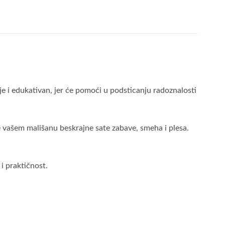
e i edukativan, jer će pomoći u podsticanju radoznalosti
će vašem mališanu beskrajne sate zabave, smeha i plesa.
 i praktičnost.