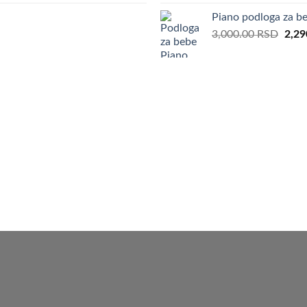
5,00
Piano podloga za b
Orig
3,000.00
RSD
2,29
pric
was:
3,00