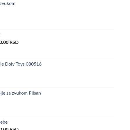
 zvukom
u
inal
Current
0.00
RSD
e
price
is:
0.00 RSD.
3,290.00 RSD.
ale Doly Toys 080516
lje sa zvukom Pilsan
bebe
inal
Current
0.00
RSD