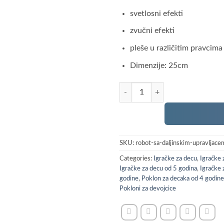
svetlosni efekti
zvučni efekti
pleše u različitim pravcima
Dimenzije: 25cm
Robot sa daljinskim upravljačem k
SKU:
robot-sa-daljinskim-upravljace
Categories:
Igračke za decu
,
Igračke 
Igračke za decu od 5 godina
,
Igračke 
godine
,
Poklon za decaka od 4 godine
Pokloni za devojcice