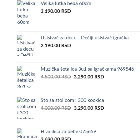
Velika lutka beba 60cm
3,190.00
RSD
Usisivač za decu - Dečiji usisivač igračka
2,190.00
RSD
Muzička šetalica 3u1 sa igračkama 969546
Original
Current
4,500.00
RSD
3,290.00
RSD
price
price
was:
is:
4,500.00 RSD.
3,290.00 RSD.
Sto sa stolicom i 300 kockica
Original
Current
4,000.00
RSD
3,290.00
RSD
price
price
was:
is:
4,000.00 RSD.
3,290.00 RSD.
Hranilica za bebe 075659
3,690.00
RSD