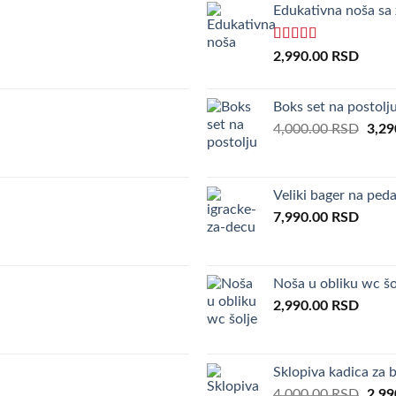
Edukativna noša sa
Rated
5.00
2,990.00
RSD
out of 5
Boks set na postolj
Orig
4,000.00
RSD
3,29
pric
was:
4,00
Veliki bager na ped
7,990.00
RSD
Noša u obliku wc šo
2,990.00
RSD
Sklopiva kadica za 
Orig
4,000.00
RSD
2,99