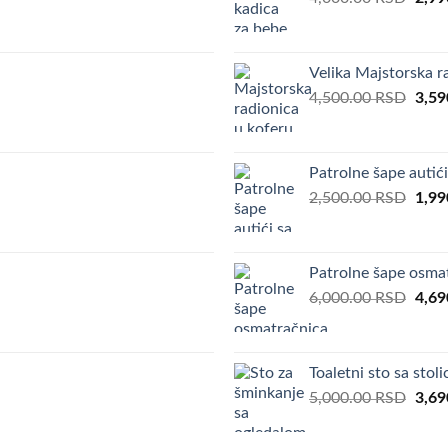
pric
was:
4,00
Velika Majstorska 
Orig
4,500.00
RSD
3,59
pric
was:
4,50
Patrolne šape autić
Orig
2,500.00
RSD
1,99
pric
was:
2,50
Patrolne šape osmat
Orig
6,000.00
RSD
4,69
pric
was:
6,00
Toaletni sto sa sto
Orig
5,000.00
RSD
3,69
pric
was: