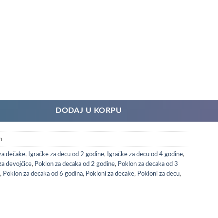
oličina
DODAJ U KORPU
m
za dečake
,
Igračke za decu od 2 godine
,
Igračke za decu od 4 godine
,
za devojčice
,
Poklon za decaka od 2 godine
,
Poklon za decaka od 3
,
Poklon za decaka od 6 godina
,
Pokloni za decake
,
Pokloni za decu
,