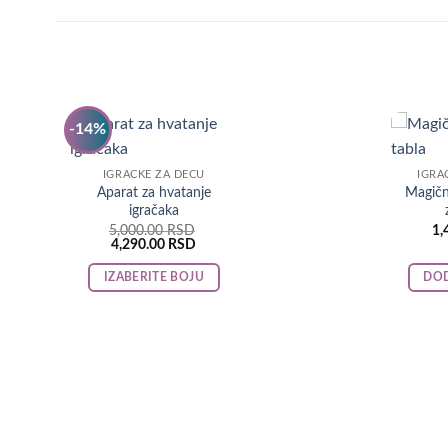
-14%
IGRAČKE ZA DECU
IGRA
Aparat za hvatanje
Magičn
igračaka
5,000.00
RSD
1,
Original
Current
4,290.00
RSD
price
price
was:
is:
IZABERITE BOJU
DOD
5,000.00 RSD.
4,290.00 RSD.
This
product
has
multiple
variants.
The
options