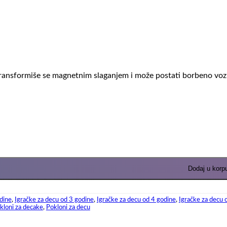
RSD.
transformiše se magnetnim slaganjem i može postati borbeno vozil
Dodaj u korp
dine
,
Igračke za decu od 3 godine
,
Igračke za decu od 4 godine
,
Igračke za decu 
kloni za decake
,
Pokloni za decu