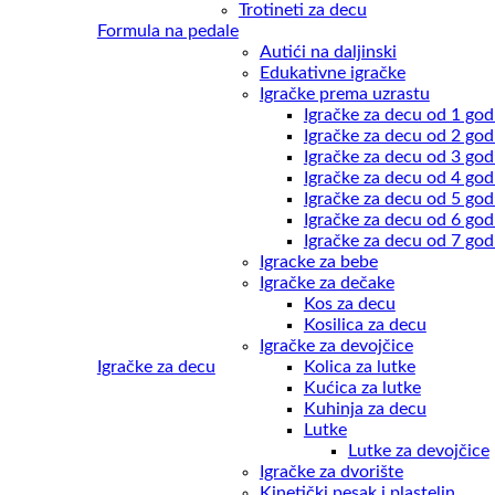
Trotineti za decu
Formula na pedale
Autići na daljinski
Edukativne igračke
Igračke prema uzrastu
Igračke za decu od 1 god
Igračke za decu od 2 god
Igračke za decu od 3 god
Igračke za decu od 4 god
Igračke za decu od 5 god
Igračke za decu od 6 god
Igračke za decu od 7 god
Igracke za bebe
Igračke za dečake
Kos za decu
Kosilica za decu
Igračke za devojčice
Igračke za decu
Kolica za lutke
Kućica za lutke
Kuhinja za decu
Lutke
Lutke za devojčice
Igračke za dvorište
Kinetički pesak i plastelin