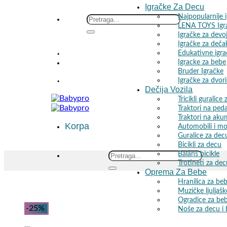
Igračke Za Decu
Najpopularnije 
Skip
Search
LENA TOYS Igr
to
for:
Igračke za devo
content
Igračke za deča
Edukativne igr
🎁 Besplatna dostava za 3 ili više poručenih proizvoda! 🚚
Igracke za bebe
Bruder Igračke
Igračke za dvori
🎁 Besplatna dostava za 3 ili više poručenih proizvoda! 🚚
Dečija Vozila
Tricikli guralice
Traktori na ped
Traktori na aku
Korpa
Automobili i mo
Guralice za dec
Bicikli za decu
Balans bicikle
Search
Trotineti za de
for:
Oprema Za Bebe
Hranilica za be
Muzičke ljuljašk
Ogradice za be
-25%
Noše za decu i