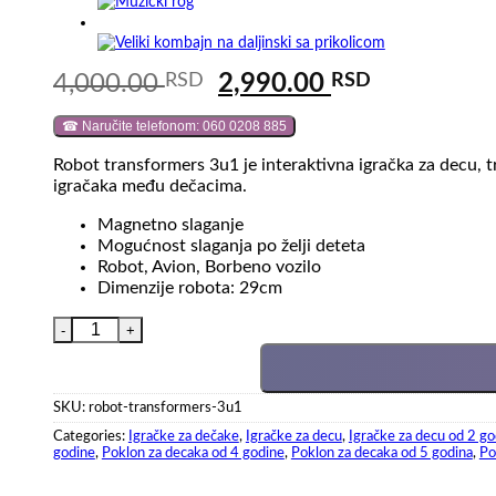
Original
Current
4,000.00
RSD
2,990.00
RSD
price
price
☎ Naručite telefonom: 060 0208 885
was:
is:
4,000.00 RSD.
2,990.00 
Robot transformers 3u1 je interaktivna igračka za decu, 
igračaka među dečacima.
Magnetno slaganje
Mogućnost slaganja po želji deteta
Robot, Avion, Borbeno vozilo
Dimenzije robota: 29cm
Robot transformers 3u1 količina
SKU:
robot-transformers-3u1
Categories:
Igračke za dečake
,
Igračke za decu
,
Igračke za decu od 2 go
godine
,
Poklon za decaka od 4 godine
,
Poklon za decaka od 5 godina
,
Po