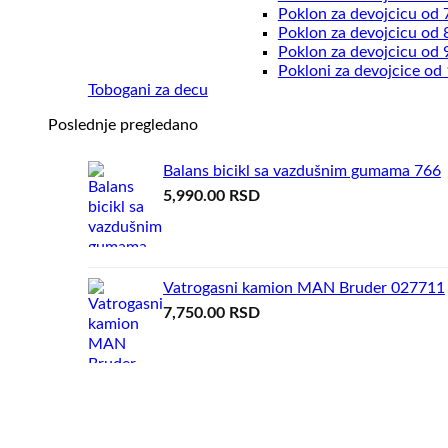
Poklon za devojcicu od 
Poklon za devojcicu od 
Poklon za devojcicu od 
Pokloni za devojcice od
Tobogani za decu
Poslednje pregledano
Balans bicikl sa vazdušnim gumama 766
5,990.00
RSD
Vatrogasni kamion MAN Bruder 027711
7,750.00
RSD