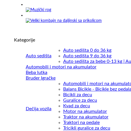
Kategorije
Auto sedišta 0 do 36 kg
Auto sedišta
Auto sedišta 9 do 36 kg
Auto sedišta za bebe 0-13 kg | Au
Automobili i motori na akumulator
Beba lutka
Bruder Igračke
Automobili i motori na akumulat
Balans Bicikle - Bicikle bez pedal
Bicikli za decu
Guralice za decu
Kvad za decu
Dečija vozila
Motor na akumulator
Traktor na akumulator
Traktori na pedale
Tricikli guralice za decu