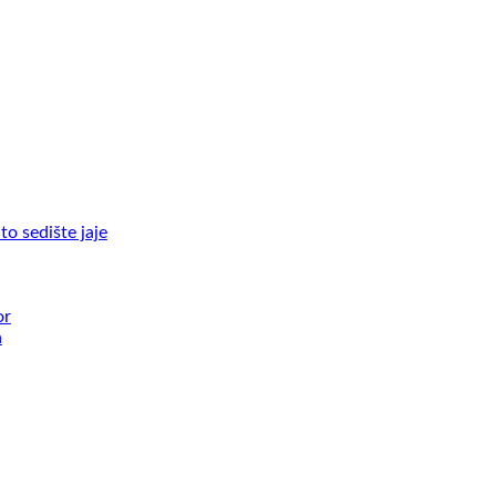
to sedište jaje
or
a