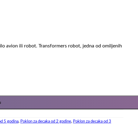
o avion ili robot. Transformers robot, jedna od omiljenih
u
od 5 godina
,
Poklon za decaka od 2 godine
,
Poklon za decaka od 3