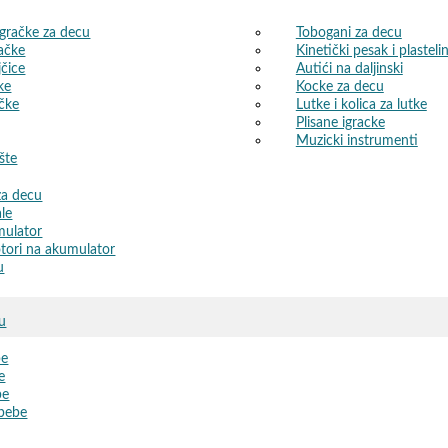
igračke za decu
Tobogani za decu
ačke
Kinetički pesak i plasteli
jčice
Autići na daljinski
ke
Kocke za decu
ačke
Lutke i kolica za lutke
Plisane igracke
Muzicki instrumenti
šte
 za decu
ale
mulator
tori na akumulator
u
cu
be
e
be
 bebe