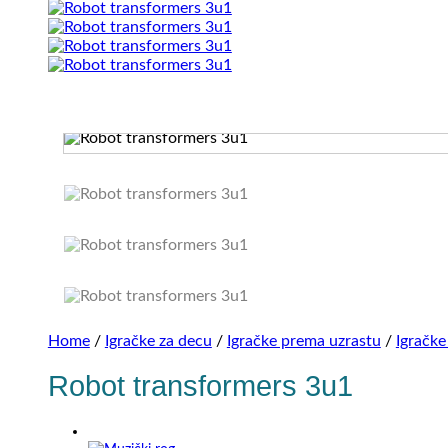
Home
/
Igračke za decu
/
Igračke prema uzrastu
/
Igračke
Robot transformers 3u1