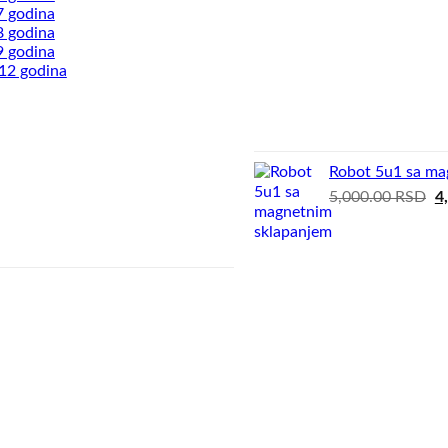
7 godina
8 godina
9 godina
 12 godina
Robot 5u1 sa ma
Or
5,000.00
RSD
4
pr
w
5