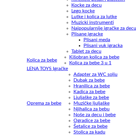
Kocke za decu
Lego kocke
Lutke i kolica za lutke
Muzicki instrumenti
Najpopularnije igračke za dec
Plisane igracke
Plisani meda
Plisani vuk igracka
Tablet za decu
Kišobran kolica za bebe
Kolica za bebe
Kolica za bebe 3 u 1
LENA TOYS Igračke
Adapter za WC solju
Dubak za bebe
Hranilica za bebe
Kadica za bebe
Ljuljaške za bebe
Oprema za bebe
Muzičke ljuljaške
Njihalica za bebu
Noše za decu i bebe
Ogradice za bebe
Šetalice za bebe
Stolica za kadu