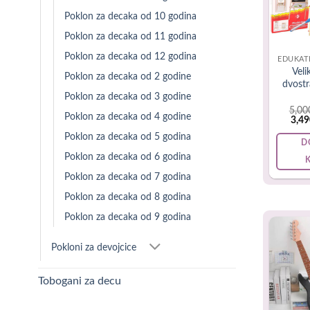
Poklon za decaka od 10 godina
Poklon za decaka od 11 godina
Poklon
Poklon za decaka od 12 godina
EDUKAT
Veli
Poklon za decaka od 2 godine
dvostr
Deset godin
Poklon za decaka od 3 godine
dovoljno m
5,00
Poklon za decaka od 4 godine
Orig
postoji tol
3,4
pric
Poklon za decaka od 5 godina
strastima, 
was:
D
5,00
Poklon za decaka od 6 godina
Od cipela 
Poklon za decaka od 7 godina
godišnjaka 
Poklon za decaka od 8 godina
Poklon
Poklon za decaka od 9 godina
Pokloni za devojcice
Ako tražit
imaju prili
Tobogani za decu
Ali sjajna 