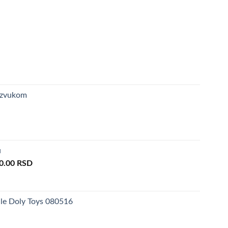
ogledati
ovde
.
 zvukom
u
inal
Current
0.00
RSD
e
price
is:
0.00 RSD.
3,290.00 RSD.
ale Doly Toys 080516