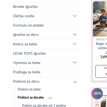
Stručnjaci 
Bruder Igračke
važnu vešt
Dečija vozila
Formula na pedale
Igračke za decu
AUTIĆI 
Bager n
Kolica za bebe
svetl
LENA TOYS Igračke
3,6
Oprema za bebe
D
Podloga za bebe
Pokloni za decu
Pokloni za bebe
-30%
Pokloni za decake
Poklon za decaka od 1 godine