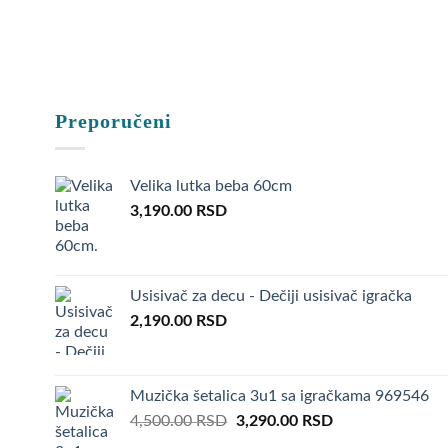
Ukoliko Va
–
Poklon z
–
Poklon z
Preporučeni
–
Poklon za
Velika lutka beba 60cm
–
Poklon z
3,190.00
RSD
–
Poklon z
–
Poklon z
Usisivač za decu - Dečiji usisivač igračka
2,190.00
RSD
–
Poklon za
–
Poklon za
Muzička šetalica 3u1 sa igračkama 969546
Original
Current
4,500.00
RSD
3,290.00
RSD
–
Poklon z
price
price