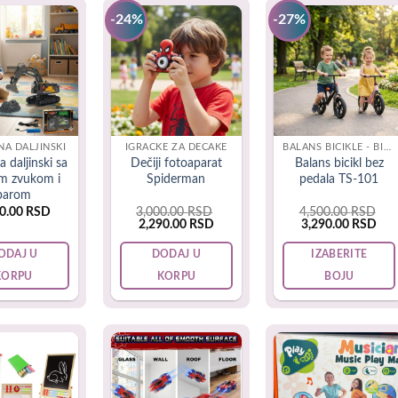
-24%
-27%
kažu da su igra i učenje, zaista jedno te isto u ranom detinjstvu
inu idealno za male dečake.
NA DALJINSKI
IGRAČKE ZA DEČAKE
BALANS BICIKLE - BICIKLE BEZ PEDALA
a daljinski sa
Dečiji fotoaparat
Balans bicikl bez
om zvukom i
Spiderman
pedala TS-101
parom
90.00
RSD
3,000.00
RSD
4,500.00
RSD
Original
Current
Original
Cur
2,290.00
RSD
3,290.00
RSD
price
price
price
pric
was:
is:
was:
is:
ODAJ U
DODAJ U
IZABERITE
3,000.00 RSD.
2,290.00 RSD.
4,500.00 RSD.
3,2
KORPU
KORPU
BOJU
This
product
has
multiple
variants.