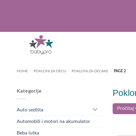
Skip
to
content
HOME
/
POKLONI ZA DECU
/
POKLONI ZA DECAKE
/
PAGE 2
Poklo
Kategorije
Poklon
Pročitaj 
Auto sedišta
Automobili i motori na akumulator
Pokloni za 
kartonska r
Beba lutka