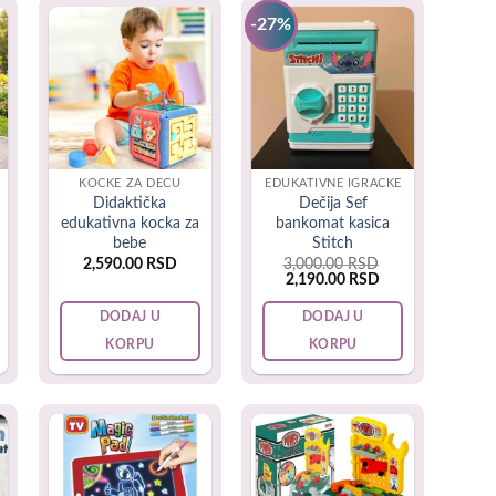
-27%
. Tako da je pronalaženje savršene igračke, koja podučava
KOCKE ZA DECU
EDUKATIVNE IGRAČKE
Didaktička
Dečija Sef
edukativna kocka za
bankomat kasica
bebe
Stitch
2,590.00
RSD
3,000.00
RSD
rent
Original
Current
2,190.00
RSD
e
price
price
was:
is:
DODAJ U
DODAJ U
90.00 RSD.
3,000.00 RSD.
2,190.00 RSD.
KORPU
KORPU