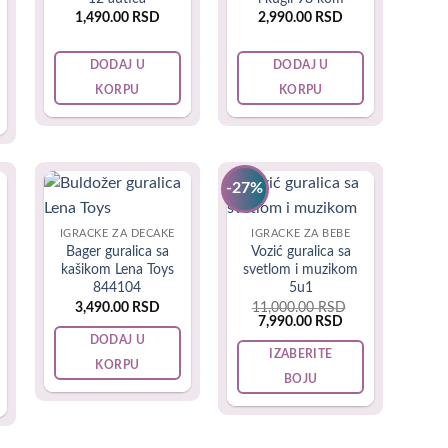
ovo interesovanje i podstaći ove veštine. Neke od naših
1,490.00
RSD
2,990.00
RSD
e i povlačenje, fleš kartice, igračke sa teksturom i
rent
e
DODAJ U
DODAJ U
90.00 RSD.
KORPU
KORPU
panje, komplete za lako građenje i puno dinosaurusa.
ričke veštine i kreativnost. Takođe možete pokloniti i
-27%
IGRAČKE ZA DEČAKE
IGRACKE ZA BEBE
Bager guralica sa
Vozić guralica sa
kašikom Lena Toys
svetlom i muzikom
844104
5u1
3,490.00
RSD
11,000.00
RSD
ni. Da bi iznenađenje zaista bilo prijatno i dugo
Original
Current
7,990.00
RSD
lekciji deteta. Ideje koje bi ih mogle oduševiti su mali
price
price
DODAJ U
was:
is:
IZABERITE
modeli autića za guranje. Ovakvi pokloni za decake će
11,000.00 RSD.
7,990.00 RSD.
KORPU
BOJU
ecom na svežem vazduhu.
This
product