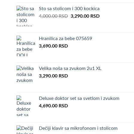
–
Poklon za
4,500.00 RSD.
3,290.00 RSD.
Sto sa stolicom i 300 kockica
Original
Current
4,000.00
RSD
3,290.00
RSD
–
Poklon z
price
price
was:
is:
–
Poklon z
4,000.00 RSD.
3,290.00 RSD.
Hranilica za bebe 075659
– Poklon z
3,690.00
RSD
–
Poklon z
Velika noša sa zvukom 2u1 XL
3,290.00
RSD
Deluxe doktor set sa svetlom i zvukom
4,690.00
RSD
Dečiji klavir sa mikrofonom i stolicom