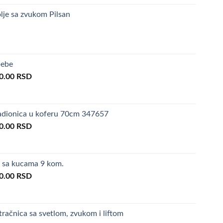
lje sa zvukom Pilsan
bebe
inal
Current
0.00
RSD
e
price
is:
0.00 RSD.
2,990.00 RSD.
radionica u koferu 70cm 347657
inal
Current
0.00
RSD
e
price
is:
0.00 RSD.
3,590.00 RSD.
i sa kucama 9 kom.
inal
Current
0.00
RSD
e
price
is:
0.00 RSD.
1,990.00 RSD.
račnica sa svetlom, zvukom i liftom