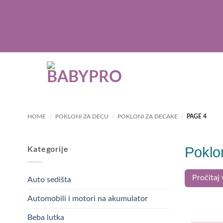
Skip
to
content
HOME
/
POKLONI ZA DECU
/
POKLONI ZA DECAKE
/
PAGE 4
Poklo
Kategorije
Poklon
Pročitaj 
Auto sedišta
Automobili i motori na akumulator
Pokloni za 
kartonska r
Beba lutka