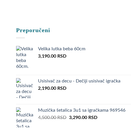
Obradujte 
priliku da 
Ukoliko Va
Preporučeni
–
Poklon z
Velika lutka beba 60cm
–
Poklon z
3,190.00
RSD
–
Poklon za
–
Poklon z
Usisivač za decu - Dečiji usisivač igračka
2,190.00
RSD
–
Poklon z
–
Poklon z
Muzička šetalica 3u1 sa igračkama 969546
Original
Current
4,500.00
RSD
3,290.00
RSD
–
Poklon za
price
price
was:
is: