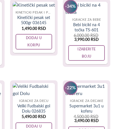
-34%
. Tako da je pronalaženje savršene igračke, koja podučava
KINETIČKI PESAK I PLASTELIN
Kinetički pesak set
IGRACKE ZA BEBE
500gr 036145
Bebi bicikl na 4
1,490.00
RSD
točka TS-601
6,000.00
RSD
DODAJ U
Original
Current
3,990.00
RSD
price
price
KORPU
was:
is:
IZABERITE
6,000.00 RSD.
3,990.00 RSD.
stariji kako napune 12 godina. Ali sa 10 su još uvek
BOJU
This
 učiniti pronalaženje poklona pravim izazovom, jer
product
abavni ili cool. Povezivanje sadašnjosti sa njihovim
has
.
multiple
-22%
variants.
mogućnosti su beskrajne da se ispuni potreba 10-
The
kao starija deca.
IGRAČKE ZA DECU
IGRAČKE ZA DEČAKE
options
Veliki Fudbalski gol
Supermarket 3u1 u
may
Dolu 026835
koferu
be
5,490.00
RSD
4,500.00
RSD
Original
Current
3,490.00
RSD
chosen
price
price
rent
o o detetu koje kupujete. Sedmogodišnjaci počinju da
DODAJ U
was:
is: