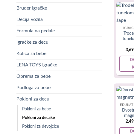
Bruder Igračke
Stručnjaci 
važnu vešt
Dečija vozila
IGRAČ
Formula na pedale
Trode
tunel
Igračke za decu
Poklon
3,6
Kolica za bebe
Deset godin
D
LENA TOYS Igračke
dovoljno m
postoji tol
Oprema za bebe
strastima, 
Podloga za bebe
Od cipela 
Pokloni za decu
godišnjaka 
EDUKAT
Pokloni za bebe
Dvost
Poklon
magn
Pokloni za decake
2,4
Pokloni za devojcice
Ako tražit
D