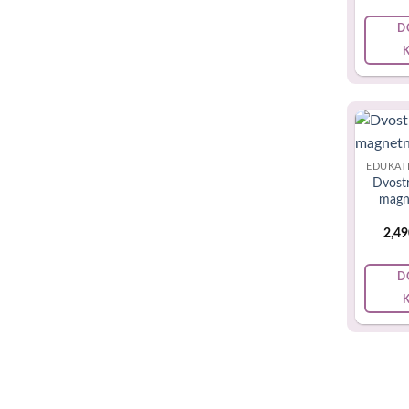
Ukoliko Va
D
–
Poklon z
–
Poklon z
–
Poklon za
EDUKAT
Dvost
–
Poklon z
magn
–
Poklon z
2,4
–
Poklon z
D
–
Poklon za
–
Poklon za
–
Poklon z