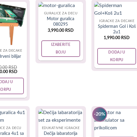
kažu da su igra i učenje, zaista jedno te isto u ranom detinjstvu
GURALICE ZA DECU
inu idealno za male dečake.
Motor guralica
IGRAČKE ZA DEČAKE
080295
Spiderman Gol i Koš
3,990.00
RSD
2u1
1,990.00
RSD
IZABERITE
E ZA DEČAKE
DODAJ U
BOJU
drveni bilijar
This
KORPU
product
0.00
RSD
inal
Current
90.00
RSD
has
e
price
is:
multiple
ODAJ U
0.00 RSD.
6,490.00 RSD.
variants.
KORPU
The
options
may
-20%
be
chosen
ICE ZA DECU
EDUKATIVNE IGRAČKE
on
ralica 4u1 sa
Dečija labaratorija