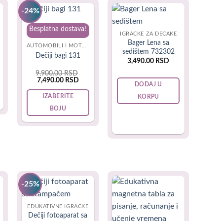
-24%
. Tako da je pronalaženje savršene igračke, koja podučava
Besplatna dostava!
IGRAČKE ZA DEČAKE
Bager Lena sa
AUTOMOBILI I MOTORI NA AKUMULATOR
sedištem 732302
Dečiji bagi 131
3,490.00
RSD
9,900.00
RSD
Original
Current
7,490.00
RSD
DODAJ U
price
price
was:
is:
IZABERITE
KORPU
9,900.00 RSD.
7,490.00 RSD.
BOJU
This
product
has
multiple
variants.
The
-25%
options
may
EDUKATIVNE IGRAČKE
be
Dečiji fotoaparat sa