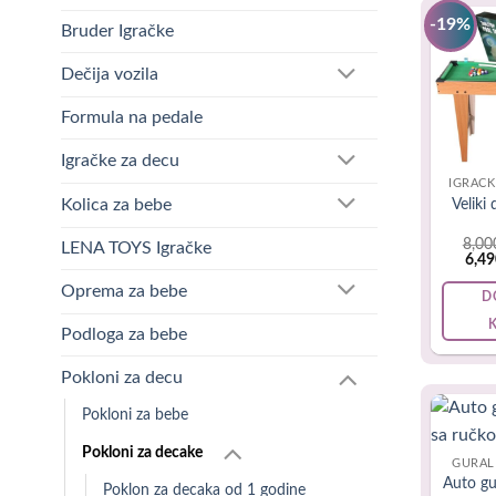
-19%
Stručnjaci 
Bruder Igračke
važnu vešt
Dečija vozila
Formula na pedale
Igračke za decu
IGRAČK
Kolica za bebe
Veliki 
8,00
LENA TOYS Igračke
Orig
6,4
pric
was:
Oprema za bebe
D
8,00
Podloga za bebe
Pokloni za decu
Pokloni za bebe
Pokloni za decake
GURAL
Auto gu
Poklon za decaka od 1 godine