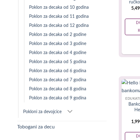
ručk
Poklon za decaka od 10 godina
5,4
Poklon za decaka od 11 godina
Poklon
D
Poklon za decaka od 12 godina
Poklon za decaka od 2 godine
Deset godin
Poklon za decaka od 3 godine
dovoljno m
Poklon za decaka od 4 godine
postoji tol
Poklon za decaka od 5 godina
strastima, 
Poklon za decaka od 6 godina
Od cipela 
Poklon za decaka od 7 godina
godišnjaka 
Poklon za decaka od 8 godina
Poklon
Poklon za decaka od 9 godina
EDUKAT
Banko
He
Pokloni za devojcice
Ako tražit
1,9
imaju prili
Tobogani za decu
Ali sjajna 
D