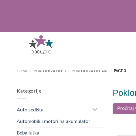
Skip
to
content
HOME
/
POKLONI ZA DECU
/
POKLONI ZA DECAKE
/
PAGE 3
Poklo
Kategorije
Poklon
Pročitaj 
Auto sedišta
Automobili i motori na akumulator
Pokloni za 
kartonska r
Beba lutka